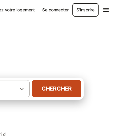
ez votre logement
Se connecter
S'inscrire
CHERCHER
·
·
mté
Massif central
Gîtes en Bourgogne
ix!