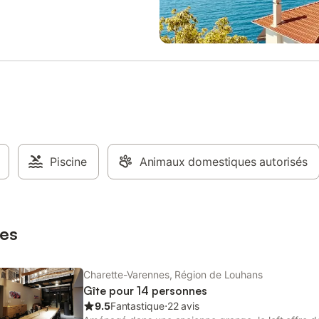
(douche) -1 WC indépendant - sa
jardin, barbecue, transat. Vous p
vous baigner, randonner, pêcher 
simplement vous reposer ! L'écure
situé sur un terrain privé, au calm
chalet "Cornélius" à proximité de l
peut accueillir 2 à 5 personnes, c
comprenant deux chambres, une 
bain/toilette, cuisine ouverte et l
grande salle sous véranda avec v
lac, avec son entrée indépendant
Piscine
Animaux domestiques autorisés
terrain de 250 m². Vous avez la po
de louer les deux gîtes pour un 
9 personnes. Tout deux avec leur
indépendante et clos. Location dra
double 8 €, lit simple 5 €
es
Charette-Varennes, Région de Louhans
Gîte pour 14 personnes
9.5
Fantastique
⋅
22 avis