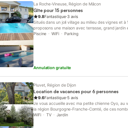
La Roche-Vineuse, Région de Mâcon
Gîte pour 15 personnes
9.8
Fantastique
⋅
3 avis
Situés dans un joli village au milieu des vignes et
proposons une maison avec terrasse, grand jardin e
Celle-ci dispose de 6 chambres et d'un coin lectur
Piscine
WiFi
Parking
d'une cuisine tout équipée, de 3 salles de bain et 3 
micro-ondes, lave-linge, réseau WiFi gratuit (fibr
visites, dégustation de vin … Location de draps et l
euros. Ménage 100.00 euros Prix électricité en hive
Annulation gratuite
Pluvet, Région de Dijon
Location de vacances pour 6 personnes
9.6
Fantastique
⋅
5 avis
Je vous accueille avec ma petite chienne Oyo, au v
la région Bourgogne-Franche-Comté, de ces nombre
historiques : - Dijon, capitale des ducs de bourgo
WiFi
TV
Jardin
cité internationale de la gastronomie et du vin, par
de Pompon, … - Abbaye de Cîteaux, berceau de l'or