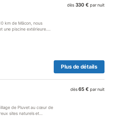
330 €
dès
par nuit
 à 10 km de Mâcon, nous
t une piscine extérieure.
e avec canapé convertible,
wc. TV, lave-vaisselle,
e) Promenades, randonnées,
inges de toilettes, 100.00
r, 20.00 euros par jour.
Plus de détails
65 €
dès
par nuit
illage de Pluvet au cœur de
ux sites naturels et
gne, musée des beaux arts,
cours de la Chouette, ours
dre cistercien - Hospices