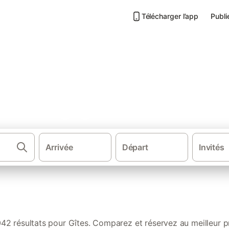
Télécharger l’app
Publi
s en Bourgogne
Arrivée
Départ
Invités
·
·
Gîtes et locations de vacances
France
Bourgogne-Franche-Co
042 résultats pour Gîtes. Comparez et réservez au meilleur pr