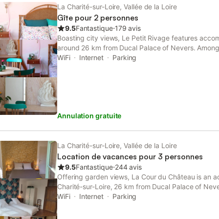
La Charité-sur-Loire, Vallée de la Loire
Gîte pour 2 personnes
9.5
Fantastique
⋅
179 avis
Boasting city views, Le Petit Rivage features acc
around 26 km from Ducal Palace of Nevers. Among th
property are a shared kitchen and a housekeeping s
WiFi
Internet
Parking
WiFi throughout the property.
Annulation gratuite
La Charité-sur-Loire, Vallée de la Loire
Location de vacances pour 3 personnes
9.5
Fantastique
⋅
244 avis
Offering garden views, La Cour du Château is an 
Charité-sur-Loire, 26 km from Ducal Palace of Ne
Train Station. This property offers access to a terr
WiFi
Internet
Parking
free WiFi.