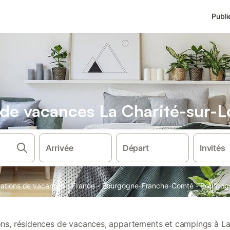
Publi
s de vacances La Charité-sur-L
Arrivée
Départ
Invités
·
·
·
ocations de vacances
France
Bourgogne-Franche-Comté
Bourgog
ions, résidences de vacances, appartements et campings à La