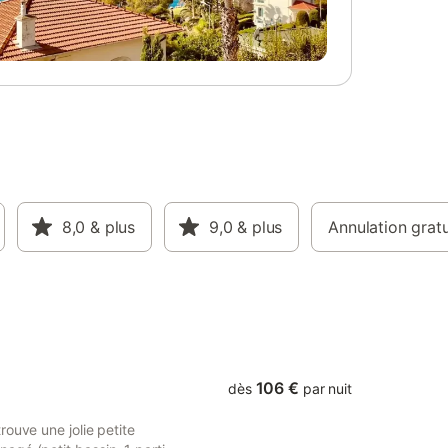
ne équipe
courette végétalisée et un salon
t au long
confortable. Au dernier étage : deux
chambres et une petite salle de bain. La
roposés
Charité-sur-Loire est un site remarquable
ateforme
classé au patrimoine mondial de
l’UNESCO, une ville médiévale entourée de
remparts. Elle est située à 2h30 de Paris
et est très facilement accessible par
l’autoroute A77.
8,0
& plus
9,0
& plus
Annulation gratu
106 €
dès
par nuit
ouve une jolie petite