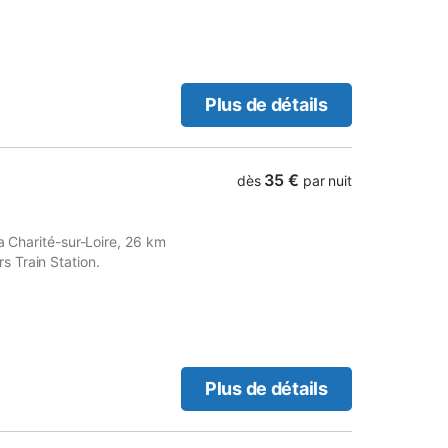
e produis de l'énergie
Plus de détails
35 €
dès
par nuit
a Charité-sur-Loire, 26 km
 Train Station.
Plus de détails