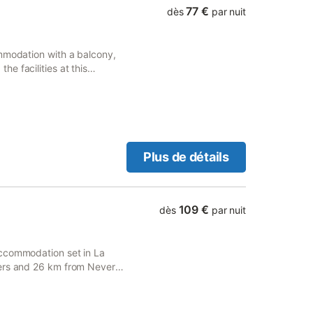
77 €
dès
par nuit
ommodation with a balcony,
e facilities at this
ervice, along with free
Plus de détails
109 €
dès
par nuit
accommodation set in La
vers and 26 km from Nevers
ace, free private parking and