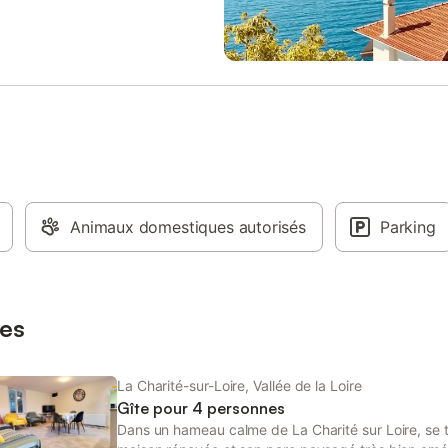
histoire et douceur ligérienne. U
de conciergerie sera présente tou
de votre séjour. Des services
supplémentaires pourront être p
après votre réservation sur la pl
de réservation en ligne.
Animaux domestiques autorisés
Parking
es
La Charité-sur-Loire, Vallée de la Loire
Gîte pour 4 personnes
Dans un hameau calme de La Charité sur Loire, se tr