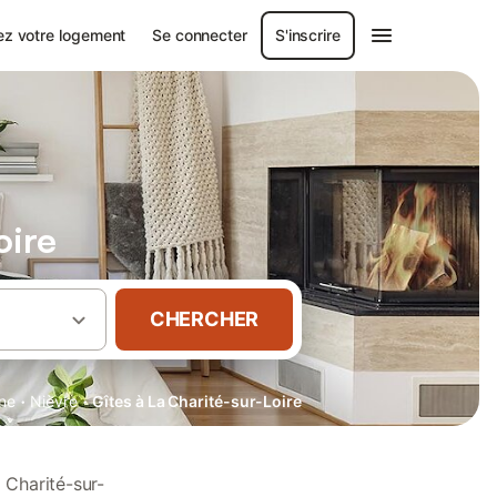
ez votre logement
Se connecter
S'inscrire
oire
CHERCHER
·
·
ne
Nièvre
Gîtes à La Charité-sur-Loire
 Charité-sur-