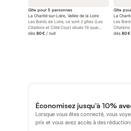
Gîte pour 5 personnes
Gîte pou
La Charité-sur-Loire, Vallée de la Loire
La Charit
Les Bords de Loire, ce sont 2 gîtes (Les
Les Bords
Citations et Côté Cour) situés 19 quai
Citations
Clémenceau à La Charité-sur-Loire. Vous
dès
80 €
/
nuit
Clémence
dès
80 €
vous situez donc à 2 pas de La Loire, mais
vous situ
également du prieuré, des remparts et de
égalemen
l'ensemble des commerces. N'hésitez pas
l'ensemb
à nous contacter afin de connaître les
Cour prof
disponibilités en vue d'un séjour. À très
et au cal
vite Les draps et le linge de toilettes sont
contacter
fournis avec lits préparés.
disponibi
vite Les 
fournis a
Économisez jusqu’à 10% av
Lorsque vous êtes connecté, vous voyez
prix et vous avez accès à des réduction