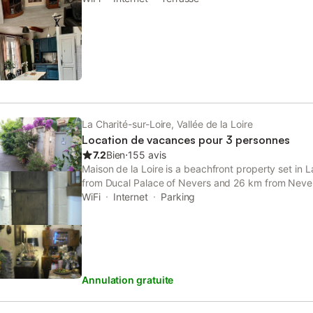
chaude est solaire, l'eau pluviale alimente les wc, j
photovoltaïque,
La Charité-sur-Loire, Vallée de la Loire
Location de vacances pour 3 personnes
7.2
Bien
⋅
155 avis
Maison de la Loire is a beachfront property set in L
from Ducal Palace of Nevers and 26 km from Nevers
WiFi
Internet
Parking
Annulation gratuite