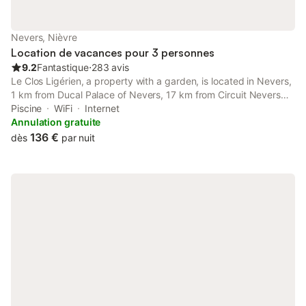
Nevers, Nièvre
Location de vacances pour 3 personnes
9.2
Fantastique
⋅
283 avis
Le Clos Ligérien, a property with a garden, is located in Nevers,
1 km from Ducal Palace of Nevers, 17 km from Circuit Nevers
Magny Cours, as well as less than 1 km from Nevers Cathedral.
Piscine
WiFi
Internet
The property features river and garden views, and is 1.
Annulation gratuite
136 €
dès
par nuit