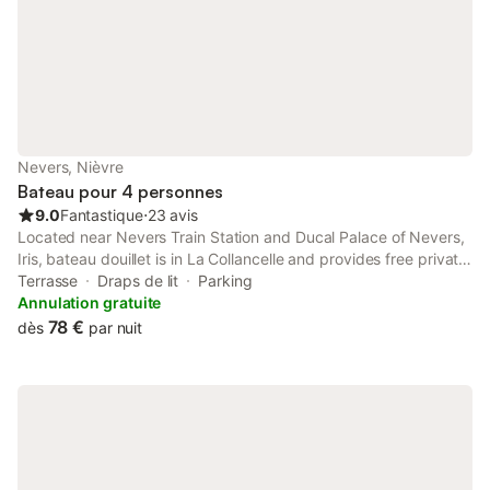
Nevers, Nièvre
Bateau pour 4 personnes
9.0
Fantastique
⋅
23 avis
Located near Nevers Train Station and Ducal Palace of Nevers,
Iris, bateau douillet is in La Collancelle and provides free private
parking and a restaurant. With river views, this accommodation
Terrasse
Draps de lit
Parking
features a terrace.
Annulation gratuite
78 €
dès
par nuit