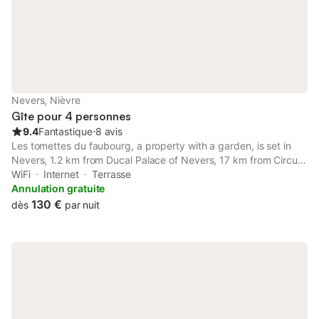
Nevers, Nièvre
Gîte pour 4 personnes
9.4
Fantastique
⋅
8 avis
Les tomettes du faubourg, a property with a garden, is set in
Nevers, 1.2 km from Ducal Palace of Nevers, 17 km from Circuit
Nevers Magny Cours, as well as 1.1 km from Nevers Cathedral.
WiFi
Internet
Terrasse
It is situated 1.
Annulation gratuite
130 €
dès
par nuit