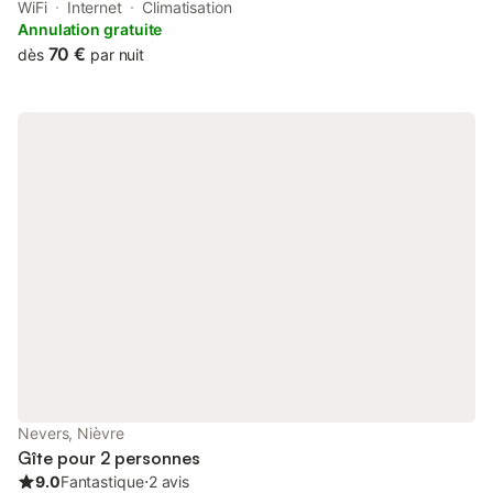
2 personnes et 2 salles de bains a 15 kilomètres du circuit de
WiFi
Internet
Climatisation
Magny-Cours et 1,2 kilomètre du sanctuaire de ste Bernadette...
Annulation gratuite
70 €
dès
par nuit
Nevers, Nièvre
Gîte pour 2 personnes
9.0
Fantastique
⋅
2 avis