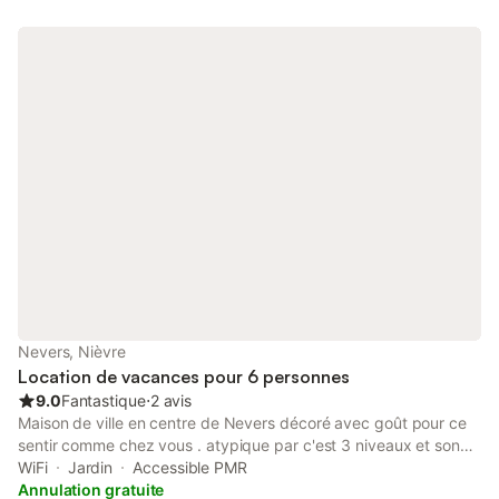
Nevers, Nièvre
Location de vacances pour 6 personnes
9.0
Fantastique
⋅
2 avis
Maison de ville en centre de Nevers décoré avec goût pour ce
sentir comme chez vous . atypique par c'est 3 niveaux et son
atout un jardin de 400m pour vos longues soirées autour d'un
WiFi
Jardin
Accessible PMR
barbecue . arrivée et départ autonome par boîte à clé sécurisé
Annulation gratuite