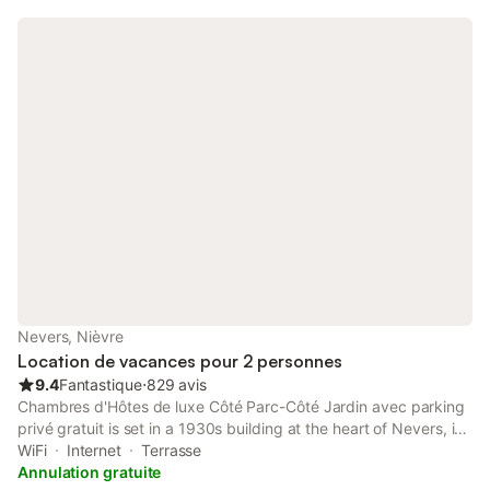
bains comprises). Vous pourrez profiter de balades le long du
canal, visite de la ville, sa gastronomie, sa faïence réputée !
Vous êtes également à proximité du circuit de Nevers Magny-
Cours et de son golf ou encore d'un des plus beaux villages de
France: Apremont sur Allier. L'accès est facile avec des places
de parking.
Nevers, Nièvre
Location de vacances pour 2 personnes
9.4
Fantastique
⋅
829 avis
Chambres d'Hôtes de luxe Côté Parc-Côté Jardin avec parking
privé gratuit is set in a 1930s building at the heart of Nevers, in
the middle of a 2000 m² garden with outdoor furniture. It offers
WiFi
Internet
Terrasse
free WiFi access.
Annulation gratuite