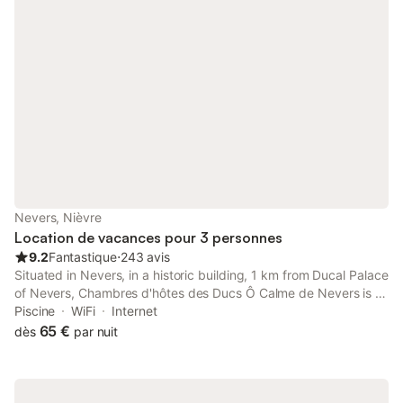
Nevers, Nièvre
Location de vacances pour 3 personnes
9.2
Fantastique
⋅
243 avis
Situated in Nevers, in a historic building, 1 km from Ducal Palace
of Nevers, Chambres d'hôtes des Ducs Ô Calme de Nevers is a
bed and breakfast with a seasonal outdoor swimming pool and
Piscine
WiFi
Internet
garden.
65 €
dès
par nuit