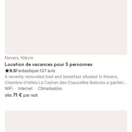
Nevers, Nièvre
Location de vacances pour 5 personnes
9.5
Fantastique
⋅
107 avis
A recently renovated bed and breakfast situated in Nevers,
Chambre d'hôtes Le Cadran des Chauvelles features a garden.
This property offers access to a terrace, free private parking
WiFi
Internet
Climatisation
and free WiFi. The property is non-smoking and is located 1.
71 €
dès
par nuit