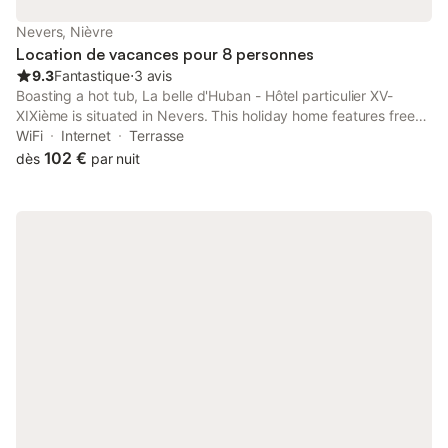
votre disposition tous les consommables que nous utilisons
habituellement Clara et moi (brosse à dent, dentifrice, gel
Nevers, Nièvre
douche,…), ainsi que des serviettes propres et toute
Location de vacances pour 8 personnes
9.3
Fantastique
⋅
3 avis
Boasting a hot tub, La belle d'Huban - Hôtel particulier XV-
XIXième is situated in Nevers. This holiday home features free
private parking and a concierge service.
WiFi
Internet
Terrasse
102 €
dès
par nuit