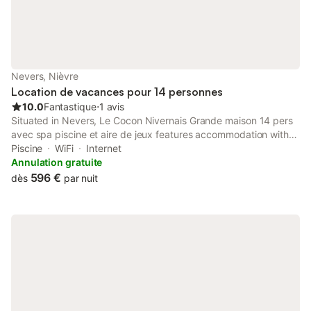
Nevers, Nièvre
Location de vacances pour 14 personnes
10.0
Fantastique
⋅
1 avis
Situated in Nevers, Le Cocon Nivernais Grande maison 14 pers
avec spa piscine et aire de jeux features accommodation with
private pool, free WiFi and free private parking for guests who
Piscine
WiFi
Internet
drive. The property features inner courtyard views and is 1.
Annulation gratuite
596 €
dès
par nuit