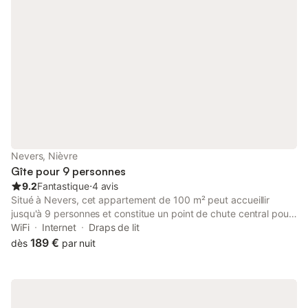
Nevers, Nièvre
Gîte pour 9 personnes
9.2
Fantastique
⋅
4 avis
Situé à Nevers, cet appartement de 100 m² peut accueillir
jusqu'à 9 personnes et constitue un point de chute central pour
explorer la ville. La propriété se trouve à 300 m du centre-ville,
WiFi
Internet
Draps de lit
à 700 m de la gare et à moins de 200 m d'options de
189 €
dès
par nuit
restauration locales telles que la Brasserie Le Carnot et le Bistro
L'Olivier. L'appartement est réparti sur un seul niveau et
comprend 3 chambres, équipées de lits king-size, doubles et
simples, ainsi qu'un canapé-lit pour les couchages