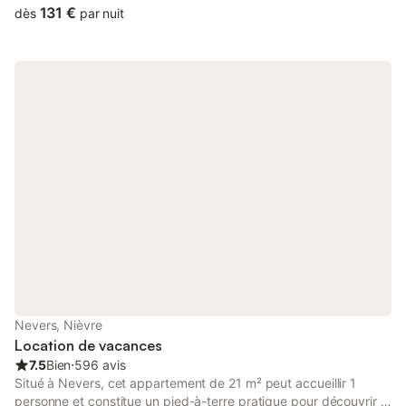
et visites Nevers à pied. passé un bon séjour dans notre ville
131 €
dès
par nuit
Nevers, Nièvre
Location de vacances
7.5
Bien
⋅
596 avis
Situé à Nevers, cet appartement de 21 m² peut accueillir 1
personne et constitue un pied-à-terre pratique pour découvrir la