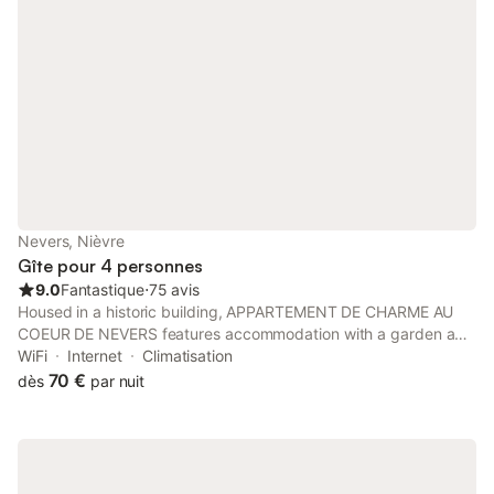
Nevers, Nièvre
Gîte pour 4 personnes
9.0
Fantastique
⋅
75 avis
Housed in a historic building, APPARTEMENT DE CHARME AU
COEUR DE NEVERS features accommodation with a garden and
free WiFi in Nevers, 400 metres from Ducal Palace of Nevers.
WiFi
Internet
Climatisation
70 €
dès
par nuit