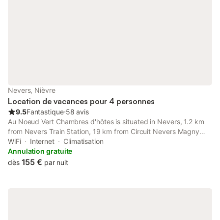
Nevers, Nièvre
Location de vacances pour 4 personnes
9.5
Fantastique
⋅
58 avis
Au Noeud Vert Chambres d'hôtes is situated in Nevers, 1.2 km
from Nevers Train Station, 19 km from Circuit Nevers Magny
Cours, as well as 700 metres from Nevers Cathedral.
WiFi
Internet
Climatisation
Annulation gratuite
155 €
dès
par nuit