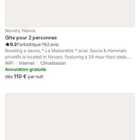
Nevers, Nièvre
Gîte pour 2 personnes
9.2
Fantastique
⋅
162 avis
Boasting a sauna, * La Maisonette * avec Sauna & Hammam
privatifs is located in Nevers. Featuring a 24-hour front desk,
this property also provides guests with a picnic area.
WiFi
Internet
Climatisation
Annulation gratuite
110 €
dès
par nuit