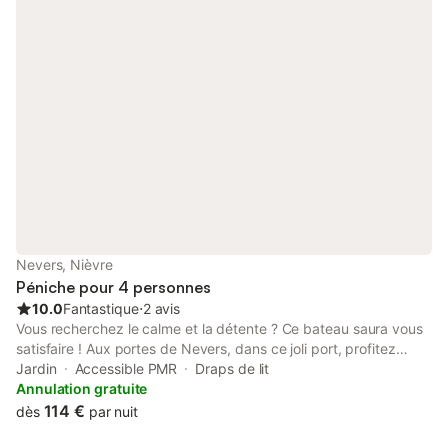
Nevers, Nièvre
Péniche pour 4 personnes
10.0
Fantastique
⋅
2 avis
Vous recherchez le calme et la détente ? Ce bateau saura vous
satisfaire ! Aux portes de Nevers, dans ce joli port, profitez
pleinement de votre séjour ! Que ce soit pour une nuit insolite,
Jardin
Accessible PMR
Draps de lit
un weekend dépaysant ou une étape originale lors de votre
Annulation gratuite
voyage, ce bateau vous offrira une expérience unique. Il
114 €
dès
par nuit
possède un chauffage diffusé dans toutes les pièces (salles de