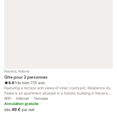
Nevers, Nièvre
Gîte pour 2 personnes
8.6
Très bien
⋅
725 avis
Featuring a terrace and views of inner courtyard, Résidence du
Palais is an apartment situated in a historic building in Nevers,
300 metres from Ducal Palace of Nevers.
WiFi
Internet
Terrasse
Annulation gratuite
49 €
dès
par nuit