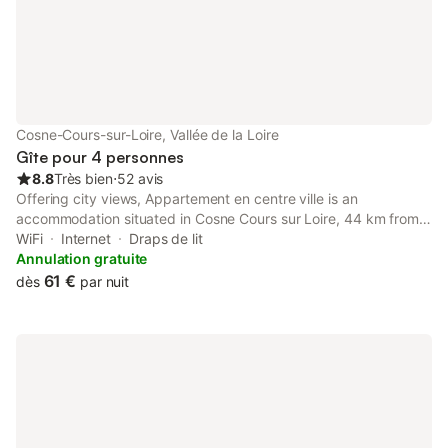
Cosne-Cours-sur-Loire, Vallée de la Loire
Gîte pour 4 personnes
8.8
Très bien
⋅
52 avis
Offering city views, Appartement en centre ville is an
accommodation situated in Cosne Cours sur Loire, 44 km from
Chateau de Gien and 42 km from Castle of Saint Brisson.
WiFi
Internet
Draps de lit
Annulation gratuite
61 €
dès
par nuit