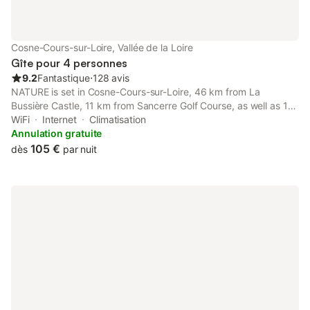
Cosne-Cours-sur-Loire, Vallée de la Loire
Gîte pour 4 personnes
9.2
Fantastique
⋅
128 avis
NATURE is set in Cosne-Cours-sur-Loire, 46 km from La
Bussière Castle, 11 km from Sancerre Golf Course, as well as 12
km from Tower of the Fiefs. It is located 43 km from Castle of
WiFi
Internet
Climatisation
Saint Brisson and provides private check-in and check-out.
Annulation gratuite
105 €
dès
par nuit