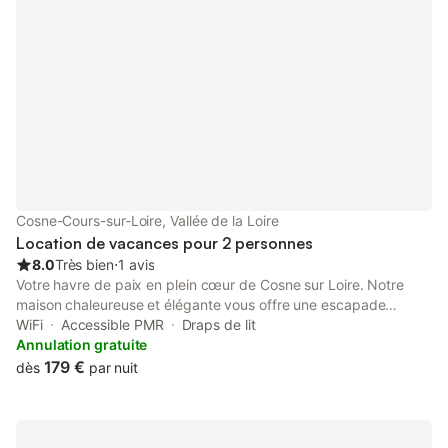
Cosne-Cours-sur-Loire, Vallée de la Loire
Location de vacances pour 2 personnes
8.0
Très bien
⋅
1 avis
Votre havre de paix en plein cœur de Cosne sur Loire. Notre
maison chaleureuse et élégante vous offre une escapade
inoubliable, idéale pour les voyageurs en quête de confort et de
WiFi
Accessible PMR
Draps de lit
relaxation. Réservez dès maintenant et plongez dans une
Annulation gratuite
expérience unique où chaque détail a été pensé pour rendre
179 €
dès
par nuit
votre séjour inoubliable. Bienvenue chez vous, bienvenue chez
nous ! Le logement a été entièrement rénové par nos soins avec
des matériaux écologiques. Cette ancienne passoire thermique
est devenue un logement à très faible consommation