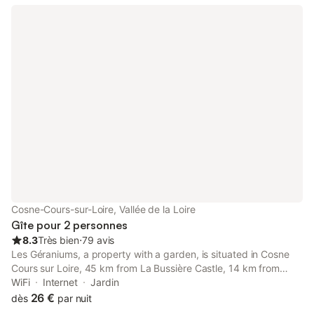
Cosne-Cours-sur-Loire, Vallée de la Loire
Gîte pour 2 personnes
8.3
Très bien
⋅
79 avis
Les Géraniums, a property with a garden, is situated in Cosne
Cours sur Loire, 45 km from La Bussière Castle, 14 km from
Tower of the Fiefs, as well as 17 km from Sancerre Golf Course.
WiFi
Internet
Jardin
26 €
dès
par nuit