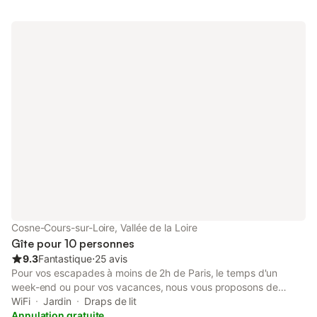
Cosne-Cours-sur-Loire, Vallée de la Loire
Gîte pour 10 personnes
9.3
Fantastique
⋅
25 avis
Pour vos escapades à moins de 2h de Paris, le temps d'un
week-end ou pour vos vacances, nous vous proposons de
découvrir un Gîte de Charme de 4 chambres pour un séjour
WiFi
Jardin
Draps de lit
cosy au calme l'été pour vos Barbecues en famille et entre amis,
Annulation gratuite