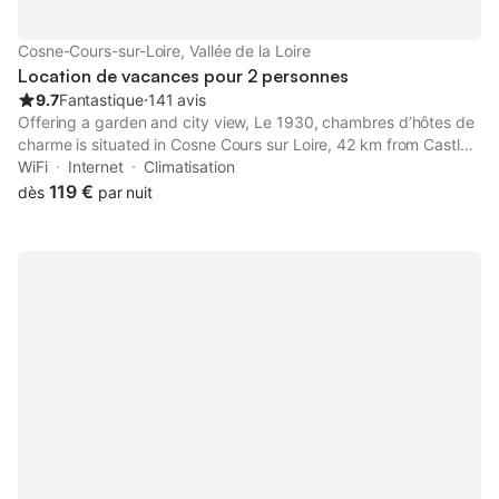
Cosne-Cours-sur-Loire, Vallée de la Loire
Location de vacances pour 2 personnes
9.7
Fantastique
⋅
141 avis
Offering a garden and city view, Le 1930, chambres d’hôtes de
charme is situated in Cosne Cours sur Loire, 42 km from Castle
of Saint Brisson and 45 km from La Bussière Castle.
WiFi
Internet
Climatisation
119 €
dès
par nuit