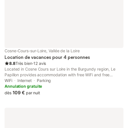
Cosne-Cours-sur-Loire, Vallée de la Loire
Location de vacances pour 4 personnes
8.8
Très bien
⋅
12 avis
Located in Cosne Cours sur Loire in the Burgundy region, Le
Papillon provides accommodation with free WiFi and free
private parking.
WiFi
Internet
Parking
Annulation gratuite
109 €
dès
par nuit