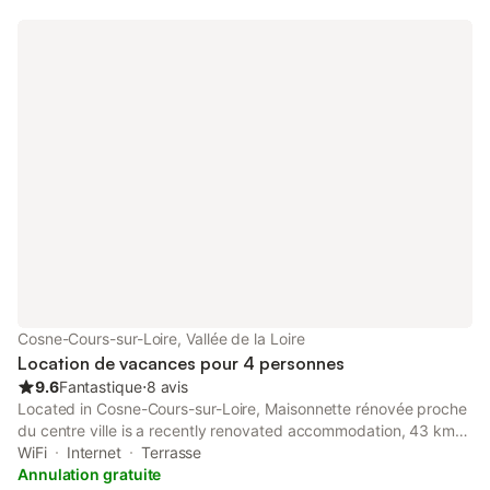
Cosne-Cours-sur-Loire, Vallée de la Loire
Location de vacances pour 4 personnes
9.6
Fantastique
⋅
8 avis
Located in Cosne-Cours-sur-Loire, Maisonnette rénovée proche
du centre ville is a recently renovated accommodation, 43 km
from Castle of Saint Brisson and 47 km from La Bussière Castle.
WiFi
Internet
Terrasse
Annulation gratuite