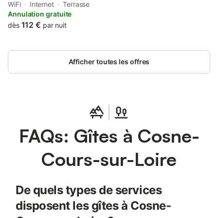
from Castle of Saint Brisson. This property offers access to a
WiFi
Internet
Terrasse
terrace, table tennis, and free WiFi.
Annulation gratuite
112 €
dès
par nuit
Afficher toutes les offres
FAQs: Gîtes à Cosne-
Cours-sur-Loire
De quels types de services
disposent les gîtes à Cosne-