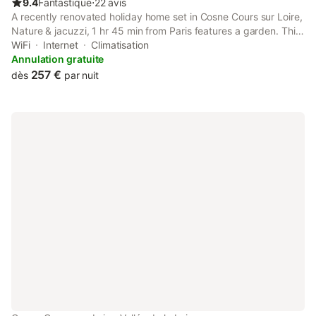
9.4
Fantastique
⋅
22 avis
A recently renovated holiday home set in Cosne Cours sur Loire,
Nature & jacuzzi, 1 hr 45 min from Paris features a garden. This
property offers access to a terrace, free private parking and
WiFi
Internet
Climatisation
free WiFi.
Annulation gratuite
257 €
dès
par nuit