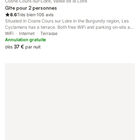
Cosne-Cours-sur-Loire, Vallée de la Loire
Gîte pour 2 personnes
8.6
Très bien
⋅
106 avis
Situated in Cosne Cours sur Loire in the Burgundy region, Les
Cyclamens has a terrace. Both free WiFi and parking on-site are
accessible at the homestay free of charge. The property is non-
WiFi
Internet
Terrasse
smoking and is set 44 km from Chateau de Gien.
Annulation gratuite
37 €
dès
par nuit