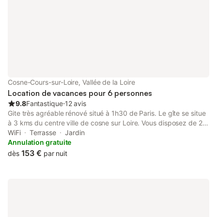
compatibles avec une connexion d
contact .
Cosne-Cours-sur-Loire, Vallée de la Loire
Location de vacances pour 6 personnes
9.8
Fantastique
⋅
12 avis
Gite très agréable rénové situé à 1h30 de Paris. Le gîte se situe
à 3 kms du centre ville de cosne sur Loire. Vous disposez de 2
chambres dont une de plain pied avec salle de douche. Et WC.
WiFi
Terrasse
Jardin
Au rdc, salle à manger avec cuisine ouverte, chambre ( lit de
Annulation gratuite
140 )et salle d'eau wc . A l'étage, grande chambre et salle de
153 €
dès
par nuit
bain wc. ( lit de 140 et deux lits de 90 ) Le gîte a tous les
équipements nécessaires, four, four micro-ondes, lave vaisselle,
cafetière. Idéal pour 2 familles équipé d'un grand terrain entouré
de près avec chevaux. Vous avez accès à la rivière le Nohain,
cadre idéal et très reposant. Parking pour stationner. La maison
est entourée d'un grand terrain avec but de foot et terrain de