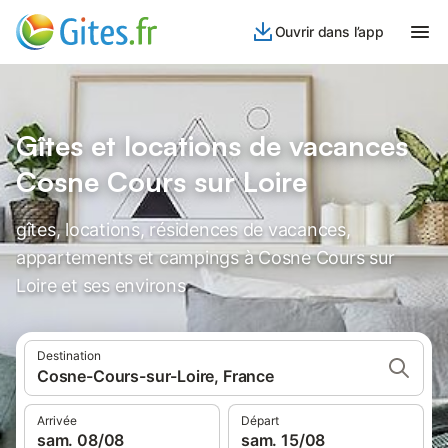
Ouvrir dans l’app
Gîtes et locations de vacances
Cosne Cours sur Loire
gîtes, locations, résidences de vacances,
appartements et campings à Cosne Cours sur
Loire et ses environs
Destination
Cosne-Cours-sur-Loire, France
Arrivée
Départ
sam. 08/08
sam. 15/08