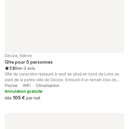
Decize, Nièvre
Gîte pour 5 personnes
7.3
Bien
⋅
3 avis
Gîte de caractère restauré à neuf se situé en bord de Loire au
pied de la petite ville de Decize. Entouré d'un terrain clos de
2000m² équipé de jeux pour enfants d'un bungalow pour
Piscine
WiFi
Climatisation
couchages supplémentaire. accueil vélos, possédant 1 chambre
Annulation gratuite
avec salle d'eau et WC, 1 cuisine aménagée avec salon
105 €
dès
par nuit
convertible en couchage et sa salle d'eau puis WC dans l'entrée
Il est situé au pied de la petite ville touristique de DECIZE avec
vue sur la Loire et sur la vieille ville, au croisement du canal
latéral à la Loire(Euro vélo 6) et le canal du NIVERNAIS à
proximité à pied, de tous les commerces, stade nautique,