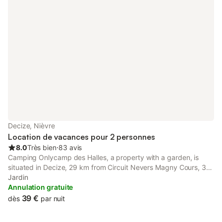
Decize, Nièvre
Location de vacances pour 2 personnes
8.0
Très bien
⋅
83 avis
Camping Onlycamp des Halles, a property with a garden, is
situated in Decize, 29 km from Circuit Nevers Magny Cours, 34
km from Moulins Cathedral, as well as 35 km from Moulins-sur-
Jardin
Allier Train Station.
Annulation gratuite
39 €
dès
par nuit