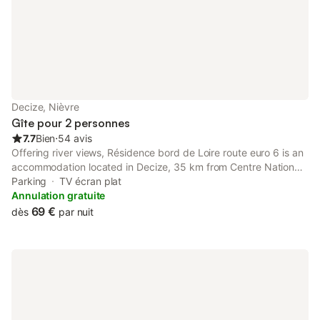
Decize, Nièvre
Gîte pour 2 personnes
7.7
Bien
⋅
54 avis
Offering river views, Résidence bord de Loire route euro 6 is an
accommodation located in Decize, 35 km from Centre National
du Costume de Scene and 35 km from Ducal Palace of Nevers.
Parking
TV écran plat
Annulation gratuite
69 €
dès
par nuit