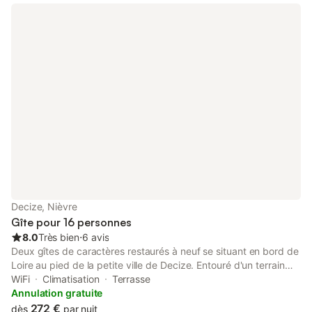
Decize, Nièvre
Gîte pour 16 personnes
8.0
Très bien
⋅
6 avis
Deux gîtes de caractères restaurés à neuf se situant en bord de
Loire au pied de la petite ville de Decize. Entouré d'un terrain
clos de 2000m² équipé de jeux pour enfants d'un bungalow
WiFi
Climatisation
Terrasse
pour couchages supplémentaire. accueil vélos, ils sont
Annulation gratuite
modulables de une à douze personnes, accessible par un
272 €
dès
par nuit