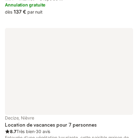
balcony and free WiFi.
Annulation gratuite
137 €
dès
par nuit
Decize, Nièvre
Location de vacances pour 7 personnes
8.7
Très bien
⋅
30 avis
Entourée d'une végétation luxuriante, cette paisible maison de