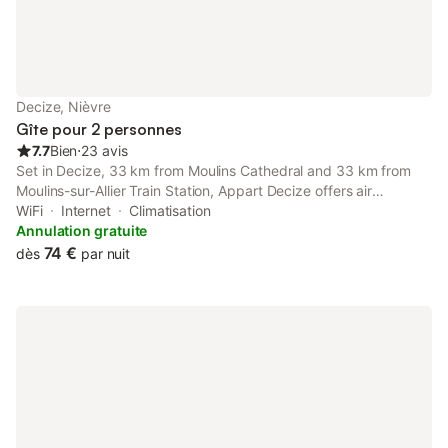
Decize, Nièvre
Gîte pour 2 personnes
7.7
Bien
⋅
23 avis
Set in Decize, 33 km from Moulins Cathedral and 33 km from
Moulins-sur-Allier Train Station, Appart Decize offers air
conditioning.
WiFi
Internet
Climatisation
Annulation gratuite
74 €
dès
par nuit