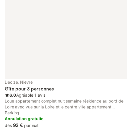
Decize, Nièvre
Gîte pour 3 personnes
6.0
Agréable
⋅
1 avis
Loue appartement complet nuit semaine résidence au bord de
Loire avec vue sur la Loire et le centre ville appartement
comprenant salon cuisine salle de bain et une chambre avec lit
Parking
king size et un autre lit une personne
Annulation gratuite
92 €
dès
par nuit