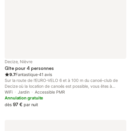
points de restauration sont accessible à pied. La proximité de la
campagne vous permettra de vous reposer, promener, pêcher,
naviguer, vous baigner, pédaler.... Un avantage sur la location
de vélo vous est proposé, afin de découvrir cette belle région
fluviale avec ses canaux et sa Véloroute, avec possibilité de
transport pour vos randonnées.
Decize, Nièvre
Gîte pour 4 personnes
9.7
Fantastique
⋅
41 avis
Sur la route de l'EURO-VELO 6 et à 100 m du canoé-club de
Decize où la location de canoés est possible, vous êtes à
proximité (5 mn à pied) des commerces . Très proche de la
WiFi
Jardin
Accessible PMR
Loire et du canal du Nivernais. Vos vélos peuvent être mis en
Annulation gratuite
sécurité durant votre séjour.
97 €
dès
par nuit