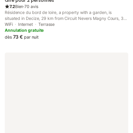
Gîte pour 2 personnes
7.2
Bien
⋅
70 avis
Résidence du bord de loire, a property with a garden, is
situated in Decize, 29 km from Circuit Nevers Magny Cours, 33
km from Moulins Cathedral, as well as 34 km from Moulins-sur-
WiFi
Internet
Terrasse
Allier Train Station.
Annulation gratuite
73 €
dès
par nuit