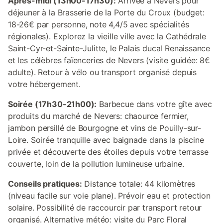
Après-midi (13h00-17h30):
Arrivée à Nevers pour
déjeuner à la Brasserie de la Porte du Croux (budget:
18-26€ par personne, note 4,4/5 avec spécialités
régionales). Explorez la vieille ville avec la Cathédrale
Saint-Cyr-et-Sainte-Julitte, le Palais ducal Renaissance
et les célèbres faïenceries de Nevers (visite guidée: 8€
adulte). Retour à vélo ou transport organisé depuis
votre hébergement.
Soirée (17h30-21h00):
Barbecue dans votre gîte avec
produits du marché de Nevers: chaource fermier,
jambon persillé de Bourgogne et vins de Pouilly-sur-
Loire. Soirée tranquille avec baignade dans la piscine
privée et découverte des étoiles depuis votre terrasse
couverte, loin de la pollution lumineuse urbaine.
Conseils pratiques:
Distance totale: 44 kilomètres
(niveau facile sur voie plane). Prévoir eau et protection
solaire. Possibilité de raccourcir par transport retour
organisé. Alternative météo: visite du Parc Floral