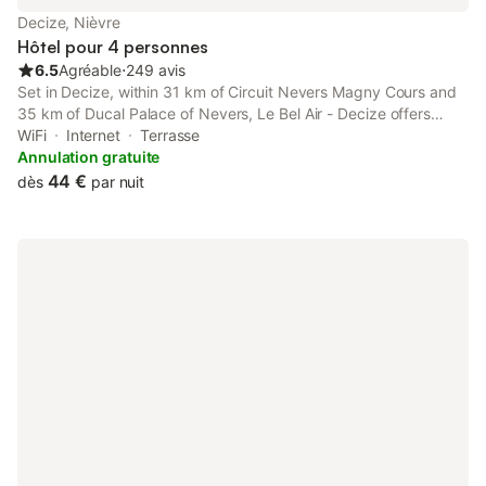
Decize, Nièvre
Hôtel pour 4 personnes
6.5
Agréable
⋅
249 avis
Set in Decize, within 31 km of Circuit Nevers Magny Cours and
35 km of Ducal Palace of Nevers, Le Bel Air - Decize offers
accommodation with a terrace and free WiFi as well as free
WiFi
Internet
Terrasse
private parking for guests who drive.
Annulation gratuite
44 €
dès
par nuit