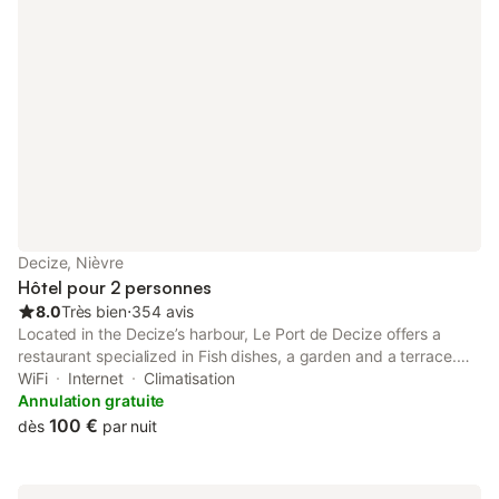
canoë, piscine été hivers, tennis, cinéma, pêche, vélos sur
place. Au centre de quatre régions viticole, 25 mn du circuit
automobile de NEVERS MAGNY COURS, 30 mn de:
MOULINS(Auvergne), MORVAN, Parc d'activité le PAL, 1H30 du
château de GUEDELON etc....
Decize, Nièvre
Hôtel pour 2 personnes
8.0
Très bien
⋅
354 avis
Located in the Decize’s harbour, Le Port de Decize offers a
restaurant specialized in Fish dishes, a garden and a terrace.
The accommodations have a TV and a bathroom with a
WiFi
Internet
Climatisation
hairdryer.
Annulation gratuite
100 €
dès
par nuit