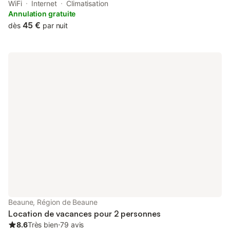
rooms, free WiFi and a terrace. The property is located 1.2 km
WiFi
Internet
Climatisation
from Hospices Civils de Beaune, 1.
Annulation gratuite
45 €
dès
par nuit
Beaune, Région de Beaune
Location de vacances pour 2 personnes
8.6
Très bien
⋅
79 avis