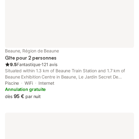
Beaune, Région de Beaune
Gîte pour 2 personnes
9.5
Fantastique
⋅
121 avis
Situated within 1.3 km of Beaune Train Station and 1.7 km of
Beaune Exhibition Centre in Beaune, Le Jardin Secret De
Beaune offers accommodation with seating area. This
Piscine
WiFi
Internet
apartment has a pool with a view, a garden and free private
Annulation gratuite
parking.
95 €
dès
par nuit