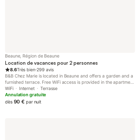
Beaune, Région de Beaune
Location de vacances pour 2 personnes
8.6
Très bien
⋅
299 avis
B&B Chez Marie is located in Beaune and offers a garden and a
furnished terrace. Free WiFi access is provided in the apartment
and the rooms. Set over 2 levels, the apartment includes 1
WiFi
Internet
Terrasse
bedroom and a living room with a flat-screen TV.
Annulation gratuite
90 €
dès
par nuit