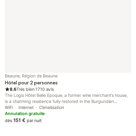
Beaune, Région de Beaune
Hôtel pour 2 personnes
8.6
Très bien
⋅
1710 avis
The Logis Hôtel Belle Epoque, a former wine merchant’s house,
is a charming residence fully restored in the Burgundian
traditional style. It is just 3 minutes from the city centre of
WiFi
Internet
Climatisation
Beaune.
Annulation gratuite
151 €
dès
par nuit