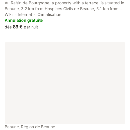
Au Raisin de Bourgogne, a property with a terrace, is situated in
Beaune, 3.2 km from Hospices Civils de Beaune, 5.1 km from
Beaune Exhibition Centre, as well as 34 km from Chalon sur
WiFi
Internet
Climatisation
Saône Exhibition Park.
Annulation gratuite
86 €
dès
par nuit
Beaune, Région de Beaune