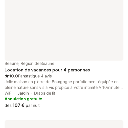
Beaune, Région de Beaune
Location de vacances pour 4 personnes
10.0
Fantastique
⋅
4 avis
Jolie maison en pierre de Bourgogne parfaitement équipée en
pleine nature sans vis à vis propice à votre intimité A 10minutes
de toutes commodités idéale pour une famille de 4 personnes
WiFi
Jardin
Draps de lit
avec jardin clos, terrasse ensoleillée toute la journée coin
Annulation gratuite
pelouse avec transats ombragé le gîte est équipé d'une cuisine
107 €
dès
par nuit
séjour salle de douche et toilette séparée A l'étage deux grande
chambres équipées l'une avec un lit 140/190 et la seconde avec
deux lits de 90/190 Tout proche de la location le parc de la
Bouzaise avec ballade en barques sur la Bouzaise très joli coin