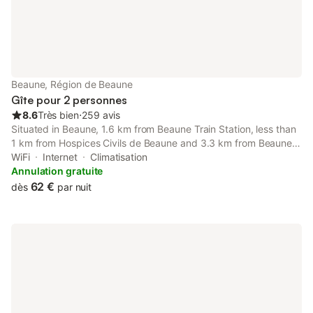
Beaune, Région de Beaune
Gîte pour 2 personnes
8.6
Très bien
⋅
259 avis
Situated in Beaune, 1.6 km from Beaune Train Station, less than
1 km from Hospices Civils de Beaune and 3.3 km from Beaune
Exhibition Centre, La Cuisine d'été de BeaunAmour features
WiFi
Internet
Climatisation
accommodation with a terrace and free WiFi.
Annulation gratuite
62 €
dès
par nuit