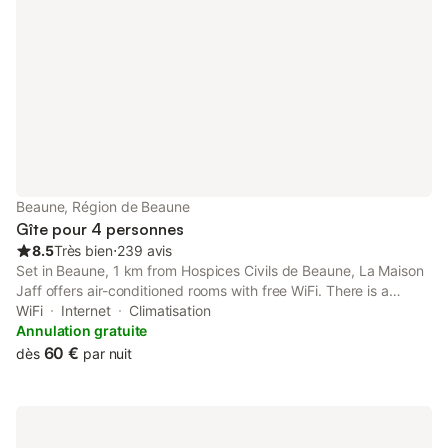
Beaune, Région de Beaune
Gîte pour 4 personnes
8.5
Très bien
⋅
239 avis
Set in Beaune, 1 km from Hospices Civils de Beaune, La Maison
Jaff offers air-conditioned rooms with free WiFi. There is a
private entrance at the apartment for the convenience of those
WiFi
Internet
Climatisation
who stay.
Annulation gratuite
60 €
dès
par nuit