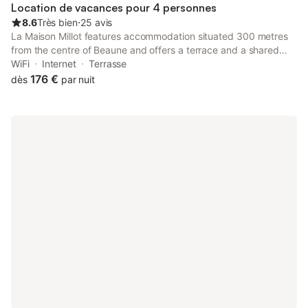
Location de vacances pour 4 personnes
8.6
Très bien
⋅
25 avis
La Maison Millot features accommodation situated 300 metres
from the centre of Beaune and offers a terrace and a shared
lounge.
WiFi
Internet
Terrasse
176 €
dès
par nuit