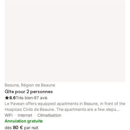
Beaune, Région de Beaune
Gîte pour 2 personnes
8.6
Très bien
⋅
97 avis
Le Pavean offers equipped apartments in Beaune, in front of the
Hospices Civils de Beaune. The apartments are a few steps
from Beaune Exhibition Centre. The units are fitted with a
WiFi
Internet
Climatisation
kitchen with a dishwasher and oven. A flat-screen TV is
Annulation gratuite
featured.
80 €
dès
par nuit