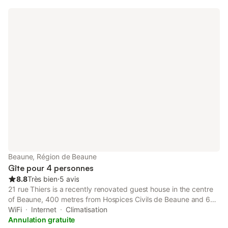
Beaune, Région de Beaune
Gîte pour 4 personnes
8.8
Très bien
⋅
5 avis
21 rue Thiers is a recently renovated guest house in the centre
of Beaune, 400 metres from Hospices Civils de Beaune and 600
metres from Beaune Train Station. The air-conditioned
WiFi
Internet
Climatisation
accommodation is 1.7 km from Beaune Exhibition Centre.
Annulation gratuite