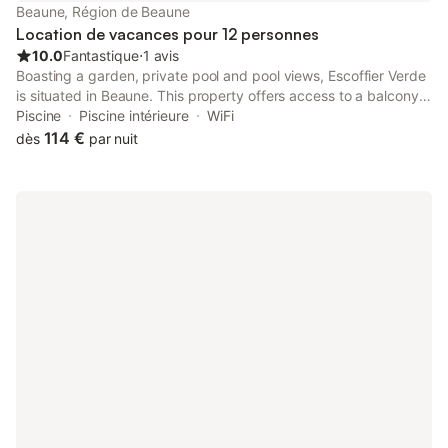
Beaune, Région de Beaune
Location de vacances pour 12 personnes
10.0
Fantastique
⋅
1 avis
Boasting a garden, private pool and pool views, Escoffier Verde
is situated in Beaune. This property offers access to a balcony,
free private parking and free WiFi.
Piscine
Piscine intérieure
WiFi
114 €
dès
par nuit