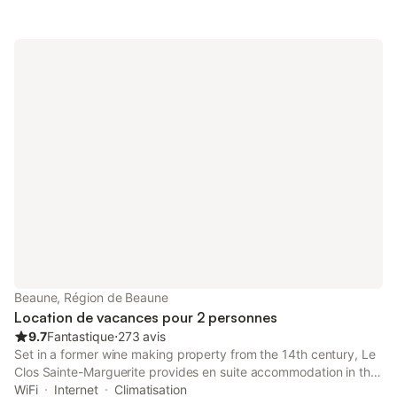
Beaune, Région de Beaune
Location de vacances pour 2 personnes
9.7
Fantastique
⋅
273 avis
Set in a former wine making property from the 14th century, Le
Clos Sainte-Marguerite provides en suite accommodation in the
wine capital of Burgundy.
WiFi
Internet
Climatisation