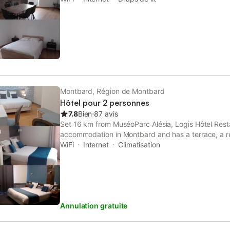
from Pré Lamy Golf Course.
Montbard, Région de Montbard
Hôtel pour 2 personnes
7.8
Bien
⋅
87 avis
Set 16 km from MuséoParc Alésia, Logis Hôtel Resta
accommodation in Montbard and has a terrace, a re
WiFi
Internet
Climatisation
Annulation gratuite