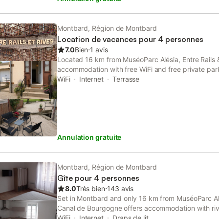
dressing. Pour se qu’il s’agit de la salle de bain, il
disposition ainsi qu’une machine à laver. Toutes la l
(draps, couette, oreillers, serviettes de douche) et
Montbard, Région de Montbard
vacances en famille ou pour vous arrêtez en cours 
Location de vacances pour 4 personnes
7.0
Bien
⋅
1 avis
Located 16 km from MuséoParc Alésia, Entre Rails 
accommodation with free WiFi and free private park
smoking and is set 33 km from Pré Lamy Golf Cour
WiFi
Internet
Terrasse
Annulation gratuite
Montbard, Région de Montbard
Gîte pour 4 personnes
8.0
Très bien
⋅
143 avis
Set in Montbard and only 16 km from MuséoParc Al
Canal de Bourgogne offers accommodation with rive
private parking. The property features garden and 
WiFi
Internet
Draps de lit