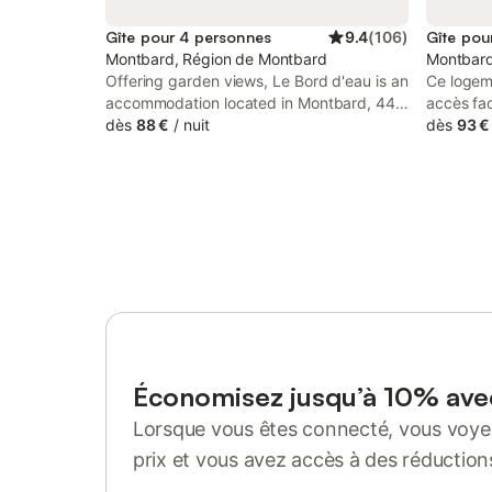
Gîte pour 4 personnes
9.4
(
106
)
Gîte pou
Montbard, Région de Montbard
Montbard
Offering garden views, Le Bord d'eau is an
Ce logeme
accommodation located in Montbard, 44
accès fac
km from Tanlay Golf Course and 50 km
dès
88 €
/
nuit
commodit
dès
93 €
from Château de Chailly Golf Course.
à 5 min à
Situated 16 km from MuséoParc Alésia,
commerce
the property features a garden and free
recharger
private parking.
motos dan
logement
grand pa
et d un p
20h Loge
ville, Il
à manger 
arrivez 
comprena
Économisez jusqu’à 10% av
stocker e
Lorsque vous êtes connecté, vous voyez
même les
sécurisé 
prix et vous avez accès à des réduction
est comp