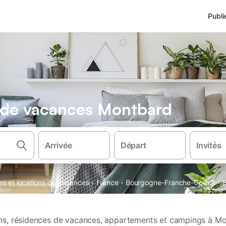
Publi
s de vacances Montbard
Arrivée
Départ
Invités
·
·
·
es et locations de vacances
France
Bourgogne-Franche-Comté
ions, résidences de vacances, appartements et campings à Mo