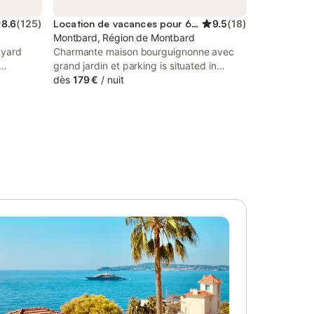
8.6
(
125
)
Location de vacances pour 6 personnes
9.5
(
18
)
Montbard, Région de Montbard
tyard
Charmante maison bourguignonne avec
grand jardin et parking is situated in
Golf
Montbard, 32 km from Pré Lamy Golf
dès
179 €
/
nuit
lf
Course, 44 km from Tanlay Golf Course,
roughout
as well as 49 km from Château de Chailly
a is 16
Golf Course.