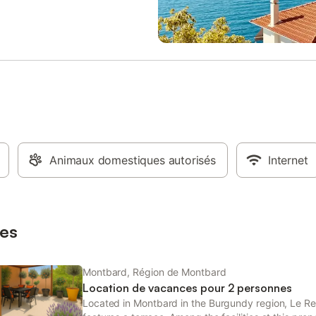
t shampooing à disposition. Tout
de maison est fourni et aucun
nt ménage ne vous sera
 Une machine à laver est à votre
on. Un petit espace extérieur
el vous trouverez une table et 2
Un lit pliant bébé peut être mis à
position à la demande. Votre
ur horaires variables soit en notre
 soit par le biais d une boîte à
us disposez de quoi prendre une
haude (thé, café...), sans frais
Animaux domestiques autorisés
Internet
taires. Notre régions offrant de
es visites, vous disposez de
 dépliants pour vous guider
e séjour, ainsi que plusieurs
es
ts accessibles
Montbard, Région de Montbard
Location de vacances pour 2 personnes
Located in Montbard in the Burgundy region, Le 