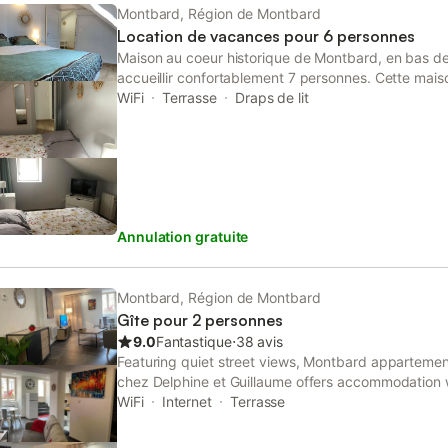
Montbard, Région de Montbard
Location de vacances pour 6 personnes
Maison au coeur historique de Montbard, en bas de
accueillir confortablement 7 personnes. Cette mai
salles de bain et 2 WC. Une terrasse extérieur de 
WiFi
Terrasse
Draps de lit
jardin. Le linge de lit est fourni ainsi que serviettes
rue très calme puisque en escaliers donc aucun pa
ville à 5 mn à pied avec tous les commerces (boulan
supermarché, banques.....). Parking à 20 mètres po
parking public.
Annulation gratuite
Montbard, Région de Montbard
Gîte pour 2 personnes
9.0
Fantastique
⋅
38 avis
Featuring quiet street views, Montbard appartemen
chez Delphine et Guillaume offers accommodation 
from MuséoParc Alésia.
WiFi
Internet
Terrasse