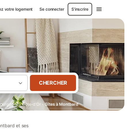
ez votre logement
Se connecter
S'inscrire
CHERCHER
·
·
Bourgogne
Côte-d'Or
Gîtes à Montbard
ntbard et ses