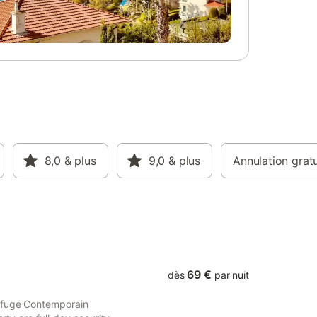
8,0
& plus
9,0
& plus
Annulation gratu
69 €
dès
par nuit
Refuge Contemporain