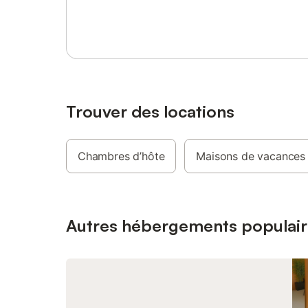
Se connecter ou s'inscrire
douche e
le linge 
suppléme
demandé.
dispositi
dans lequ
chaises. 
votre dis
Trouver des locations
arrivée s
présence,
clés. Vo
Chambres d’hôte
Maisons de vacances
boisson c
supplémen
magnifiqu
nombreux
dans votr
Autres hébergements populair
restauran