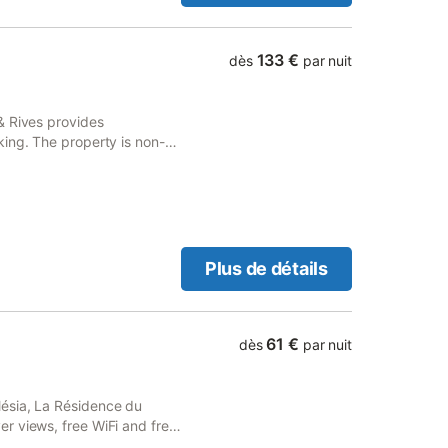
 y a un sèche cheveux à votre
ingeries est bien sur fournies
c. Idéal pour passer des
133 €
dès
par nuit
de route.
& Rives provides
ing. The property is non-
se.
Plus de détails
61 €
dès
par nuit
ésia, La Résidence du
r views, free WiFi and free
city views, and is 33 km