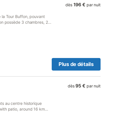
196 €
dès
par nuit
 la Tour Buffon, pouvant
son possède 3 chambres, 2
80 m2 environ avec salon de
 de toilette. Située dans une
ssage de voiture. Centre
gerie, bar, restaurant,
ur 2 voitures et 50 mètres
Plus de détails
95 €
dès
par nuit
ts au centre historique
with patio, around 16 km