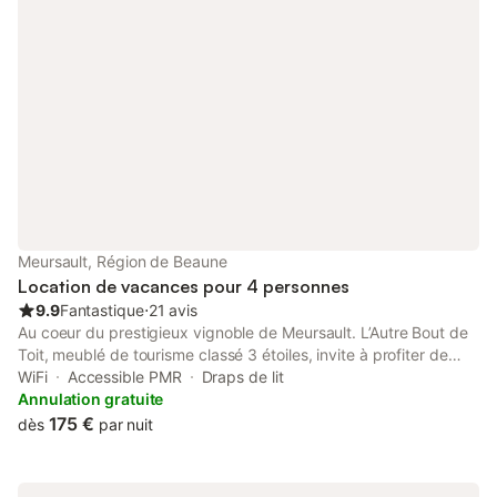
Meursault, Région de Beaune
Location de vacances pour 4 personnes
9.9
Fantastique
⋅
21 avis
Au coeur du prestigieux vignoble de Meursault. L’Autre Bout de
Toit, meublé de tourisme classé 3 étoiles, invite à profiter de
Meursault dans un cadre accueillant et raffiné. Votre hôte David
WiFi
Accessible PMR
Draps de lit
vous accueille dans une charmante demeure , dans ce gîte
Annulation gratuite
confortable et entièrement équipé, idéal pour un séjour agréable
175 €
dès
par nuit
en toute simplicité. Dans la cour, vous trouverez une petite table
avec 4 chaises pour profiter d’un moment en extérieur. Un local
est également à votre disposition pour le tri sélectif, ainsi qu’un