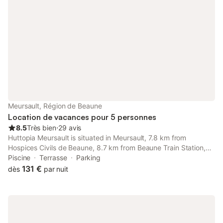
Meursault, Région de Beaune
Location de vacances pour 5 personnes
8.5
Très bien
⋅
29 avis
Huttopia Meursault is situated in Meursault, 7.8 km from
Hospices Civils de Beaune, 8.7 km from Beaune Train Station,
and 10 km from Beaune Exhibition Centre. This property offers
Piscine
Terrasse
Parking
access to a terrace and free private parking.
131 €
dès
par nuit