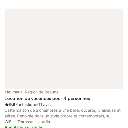
Meursault, Région de Beaune
Location de vacances pour 4 personnes
9.6
Fantastique
⋅
11 avis
Cette maison de 2 chambres a une belle, ouverte, lumineuse et
aérée. Rénovée dans un style propre et contemporain, la
grande porte-fenêtre et les fenêtres à l'arrière de la maison
WiFi
Terrasse
Jardin
inonde la salle à manger et la cuisine de la mezzanine de la
Annulation gratuite