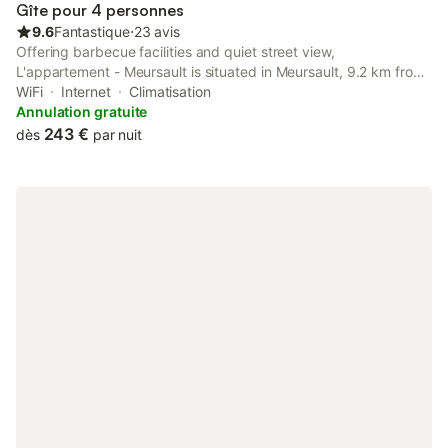
Gîte pour 4 personnes
9.6
Fantastique
⋅
23 avis
Offering barbecue facilities and quiet street view,
L'appartement - Meursault is situated in Meursault, 9.2 km from
Beaune Train Station and 10 km from Beaune Exhibition Centre.
WiFi
Internet
Climatisation
Annulation gratuite
243 €
dès
par nuit