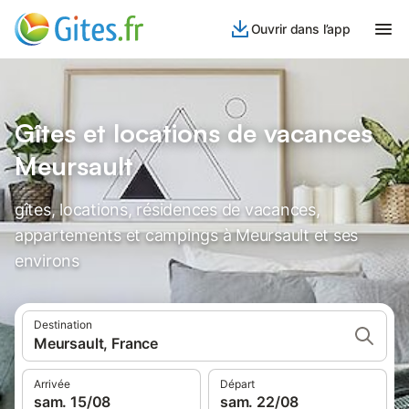
Ouvrir dans l’app
Gîtes et locations de vacances
Meursault
gîtes, locations, résidences de vacances,
appartements et campings à Meursault et ses
environs
Destination
Meursault, France
Arrivée
Départ
sam. 15/08
sam. 22/08