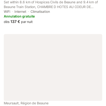
Set within 8.6 km of Hospices Civils de Beaune and 9.4 km of
Beaune Train Station, CHAMBRE D HOTES AU COEUR DE
MEURSAULT in Meursault offers a garden and rooms with free
WiFi
Internet
Climatisation
WiFi.
Annulation gratuite
137 €
dès
par nuit
Meursault, Région de Beaune