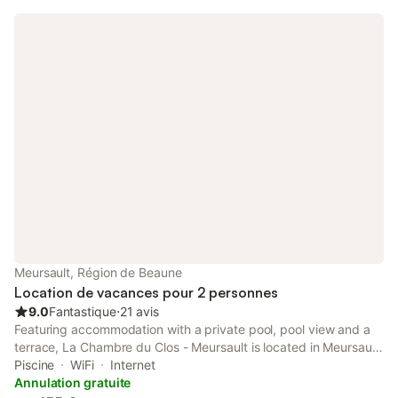
Meursault, Région de Beaune
Location de vacances pour 2 personnes
9.0
Fantastique
⋅
21 avis
Featuring accommodation with a private pool, pool view and a
terrace, La Chambre du Clos - Meursault is located in Meursault.
The property features garden and inner courtyard views, and is
Piscine
WiFi
Internet
9.4 km from Beaune Train Station.
Annulation gratuite