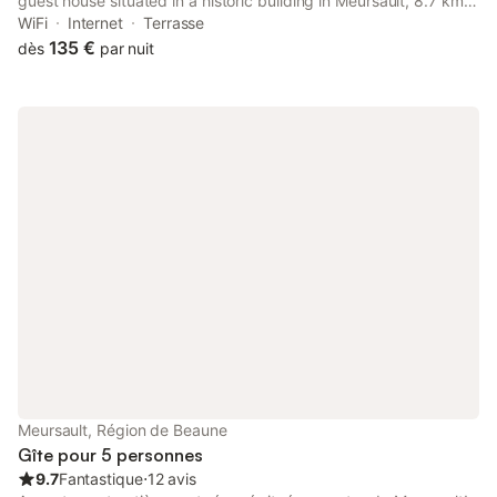
guest house situated in a historic building in Meursault, 8.7 km
from Hospices Civils de Beaune.
WiFi
Internet
Terrasse
135 €
dès
par nuit
Meursault, Région de Beaune
Gîte pour 5 personnes
9.7
Fantastique
⋅
12 avis