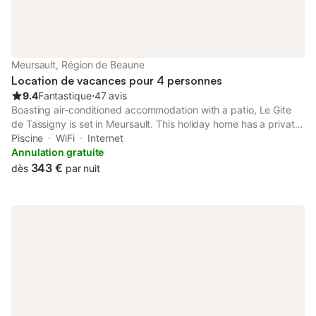
télévision HD avec chaînes satellite et beaucoup de livres sur le
vin et les romans. Cuisiner et manger: La cuisine et la salle à
manger font partie des bas open space de la maison, les sièges
de table 6 facilement, et la cuisine, equipt avec plans de travail
en pierre locale et des unités modernes, est plein d'équipements
Meursault, Région de Beaune
pour vous aider à profiter de la cuisson de la merveilleuse
Location de vacances pour 4 personnes
produits locaux - un réfrigérateur un vin po
9.4
Fantastique
⋅
47 avis
Boasting air-conditioned accommodation with a patio, Le Gite
de Tassigny is set in Meursault. This holiday home has a private
pool, a garden, barbecue facilities, free WiFi and free private
Piscine
WiFi
Internet
parking.
Annulation gratuite
343 €
dès
par nuit