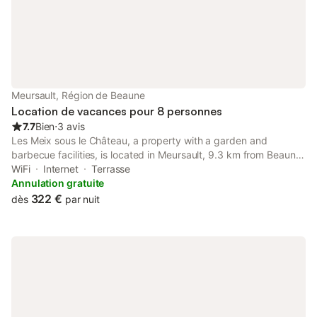
Meursault, Région de Beaune
Location de vacances pour 8 personnes
7.7
Bien
⋅
3 avis
Les Meix sous le Château, a property with a garden and
barbecue facilities, is located in Meursault, 9.3 km from Beaune
Train Station, 10 km from Beaune Exhibition Centre, as well as
WiFi
Internet
Terrasse
27 km from Chalon sur Saône Exhibition Park.
Annulation gratuite
322 €
dès
par nuit