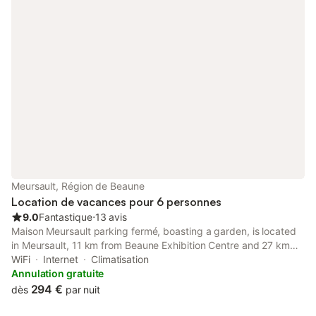
Meursault, Région de Beaune
Location de vacances pour 6 personnes
9.0
Fantastique
⋅
13 avis
Maison Meursault parking fermé, boasting a garden, is located
in Meursault, 11 km from Beaune Exhibition Centre and 27 km
from Chalon sur Saône Exhibition Park.
WiFi
Internet
Climatisation
Annulation gratuite
294 €
dès
par nuit