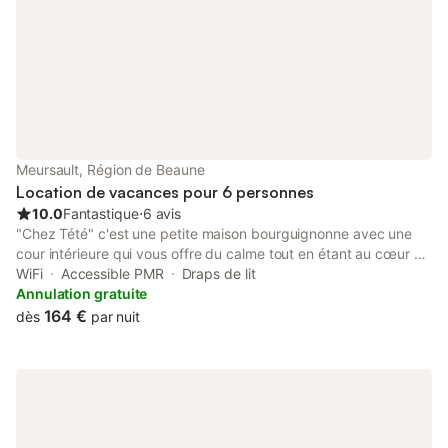
une journée de rando
sentiers pittore
Meursault, Région de Beaune
Location de vacances pour 6 personnes
10.0
Fantastique
⋅
6 avis
"Chez Tété" c'est une petite maison bourguignonne avec une
cour intérieure qui vous offre du calme tout en étant au cœur du
village. Vous y trouverez tout ce dont vous avez besoin pour
WiFi
Accessible PMR
Draps de lit
passer un agréable séjour en famille ou entre amis. Vous
Annulation gratuite
profiterez de : - 3 chambres lumineuses - un salon/séjour de
164 €
dès
par nuit
30m² - une cuisine équipée de 18m² - une salle de bain avec
baignoire