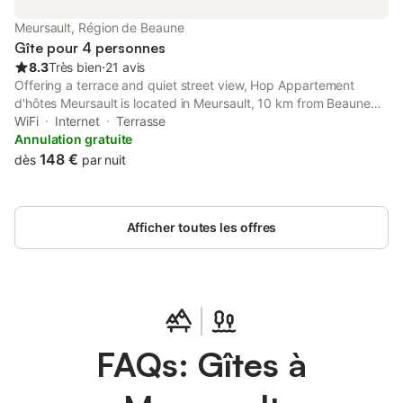
Meursault, Région de Beaune
Gîte pour 4 personnes
8.3
Très bien
⋅
21 avis
Offering a terrace and quiet street view, Hop Appartement
d'hôtes Meursault is located in Meursault, 10 km from Beaune
Exhibition Centre and 28 km from Chalon sur Saône Exhibition
WiFi
Internet
Terrasse
Park. The property features garden and inner courtyard views,
Annulation gratuite
and is...
148 €
dès
par nuit
Afficher toutes les offres
FAQs: Gîtes à