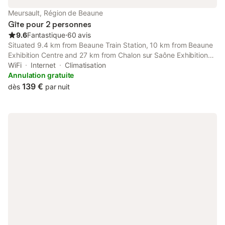
peut être organisée pour vous aider à découvrir les environs, et
Meursault, Région de Beaune
le service de conciergerie est disponible pour répondre à
Gîte pour 2 personnes
9.6
Fantastique
⋅
60 avis
Situated 9.4 km from Beaune Train Station, 10 km from Beaune
Exhibition Centre and 27 km from Chalon sur Saône Exhibition
Park, Chez Pierrette à deux pas du Château de Meursault
WiFi
Internet
Climatisation
features accommodation set in Meursault.
Annulation gratuite
139 €
dès
par nuit