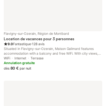
animalier et de lo
Flavigny-sur-Ozerain, Région de Montbard
Location de vacances pour 3 personnes
9.0
Fantastique
⋅
128 avis
Situated in Flavigny-sur-Ozerain, Maison Galimard features
accommodation with a balcony and free WiFi. With city views,
this accommodation offers a patio. Staff on-site can arrange a
WiFi
Internet
Terrasse
shuttle service. The bed and breakfast features a flat-screen
Annulation gratuite
TV.
80 €
dès
par nuit