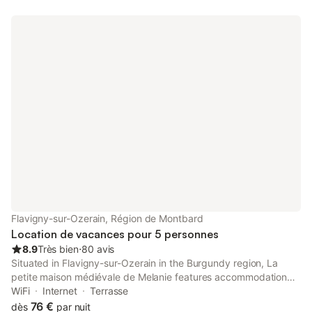
Flavigny-sur-Ozerain, Région de Montbard
Location de vacances pour 5 personnes
8.9
Très bien
⋅
80 avis
Situated in Flavigny-sur-Ozerain in the Burgundy region, La
petite maison médiévale de Melanie features accommodation
with free WiFi and free private parking. Outdoor seating is also
WiFi
Internet
Terrasse
available at the holiday home.
76 €
dès
par nuit