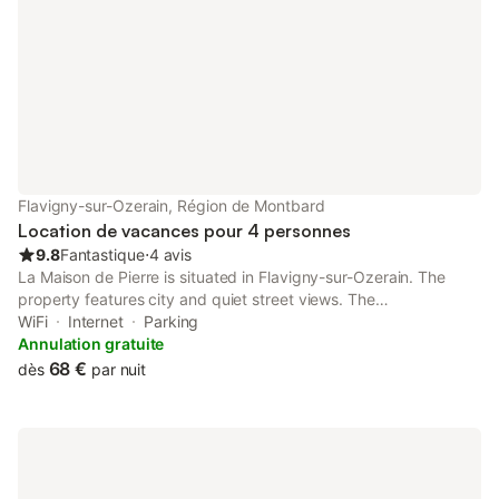
Flavigny-sur-Ozerain, Région de Montbard
Location de vacances pour 4 personnes
9.8
Fantastique
⋅
4 avis
La Maison de Pierre is situated in Flavigny-sur-Ozerain. The
property features city and quiet street views. The
accommodation features a 24-hour front desk and free WiFi is
WiFi
Internet
Parking
available throughout the property.
Annulation gratuite
68 €
dès
par nuit