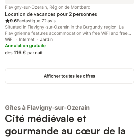
Flavigny-sur-Ozerain, Région de Montbard
Location de vacances pour 2 personnes
9.6
Fantastique
⋅
72 avis
Situated in Flavigny-sur-Ozerain in the Burgundy region, La
Flavignienne features accommodation with free WiFi and free
private parking. This bed and breakfast has a garden. The bed
WiFi
Internet
Jardin
and breakfast has a flat-screen TV. The accommodation is...
Annulation gratuite
116 €
dès
par nuit
Afficher toutes les offres
Gîtes à Flavigny-sur-Ozerain
Cité médiévale et
gourmande au cœur de la