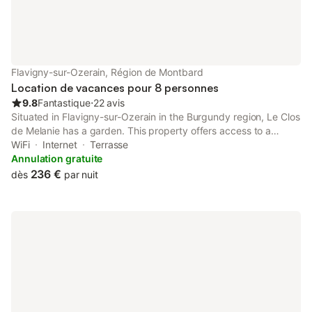
du nombre de jours loués. Les tarifs sont tout compris (linge et
ménage fin de séjour ) : Semaine vacances du 16 juillet au 13
août 2022 I
Flavigny-sur-Ozerain, Région de Montbard
Location de vacances pour 8 personnes
9.8
Fantastique
⋅
22 avis
Situated in Flavigny-sur-Ozerain in the Burgundy region, Le Clos
de Melanie has a garden. This property offers access to a
terrace, free private parking and free WiFi. Outdoor seating is
WiFi
Internet
Terrasse
also available at the holiday home.
Annulation gratuite
236 €
dès
par nuit