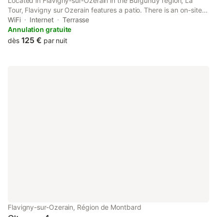
Located in Flavigny-sur-Ozerain in the Burgundy region, La
Tour, Flavigny sur Ozerain features a patio. There is an on-site
restaurant, plus free private parking and free WiFi are available.
WiFi
Internet
Terrasse
Annulation gratuite
125 €
dès
par nuit
Flavigny-sur-Ozerain, Région de Montbard