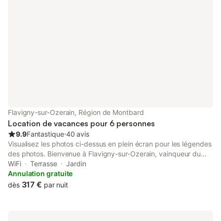
Flavigny-sur-Ozerain, Région de Montbard
Location de vacances pour 6 personnes
9.9
Fantastique
⋅
40 avis
Visualisez les photos ci-dessus en plein écran pour les légendes
des photos. Bienvenue à Flavigny-sur-Ozerain, vainqueur du
plus beau village de Bourgogne! Ce village médiéval fortifié au
WiFi
Terrasse
Jardin
sommet d'une colline est parfaitement préservé et ressemble à
Annulation gratuite
ce qu'il était au Moyen-Âge. La ville a été le décor du film
317 €
dès
par nuit
"Chocolat" avec Juliette Binoche & Johnny Depp. Promenez-
vous dans les rues étroites et courbes, marchez sur les
remparts et écoutez les cloches de l'église sonner l'heure. Notre