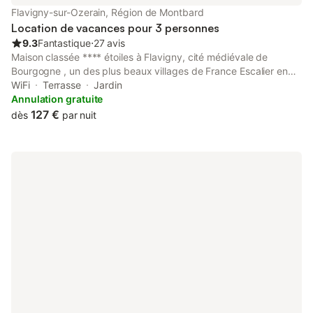
explorer. Venez découvrir la joie de la vie dans la campagne
Flavigny-sur-Ozerain, Région de Montbard
française, et de découvrir ce
Location de vacances pour 3 personnes
9.3
Fantastique
⋅
27 avis
Maison classée **** étoiles à Flavigny, cité médiévale de
Bourgogne , un des plus beaux villages de France Escalier en
pierre pour accéder au gîte . Au rez-de-chaussée: un séjour-
WiFi
Terrasse
Jardin
cuisine-salle à manger. Plafond en chêne à la française. Grande
Annulation gratuite
table ronde. Canapé et TV. Connection internet. Escalier en bois
127 €
dès
par nuit
pour monter à l'étage : une chambre claire avec un lit double
large et un lit individuel. Vue sur la campagne.Une salle d'eau
avec douche et des toilettes séparées.