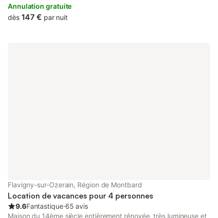
also available at the luxury tent.
Annulation gratuite
147 €
dès
par nuit
Flavigny-sur-Ozerain, Région de Montbard
Location de vacances pour 4 personnes
9.6
Fantastique
⋅
65 avis
Maison du 14ème siècle entièrement rénovée, très lumineuse et