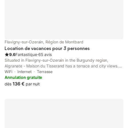
Flavigny-sur-Ozerain, Région de Montbard
Location de vacances pour 3 personnes
9.6
Fantastique
⋅
65 avis
Situated in Flavigny-sur-Ozerain in the Burgundy region,
Algranate - Maison du Tisserand has a terrace and city views.
The property features quiet street views. Free WiFi is provided
WiFi
Internet
Terrasse
throughout the property.
Annulation gratuite
136 €
dès
par nuit