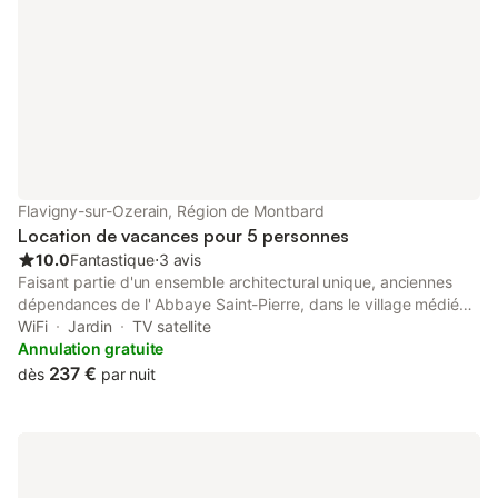
Flavigny-sur-Ozerain, Région de Montbard
Location de vacances pour 5 personnes
10.0
Fantastique
⋅
3 avis
Faisant partie d'un ensemble architectural unique, anciennes
dépendances de l' Abbaye Saint-Pierre, dans le village médiéval
de Flavigny-Sur-Ozerain où fût tourné le film "Le Chocolat" avec
WiFi
Jardin
TV satellite
Juliette Binoche et Johnny Depp, ce gîte a été entièrement
Annulation gratuite
rénovés dans le style "Loft" en 2016. Il offre un logement
237 €
dès
par nuit
particulièrement confortable et spacieux pour 5 personnes. Il se
loue séparément ou en même temps que le gîtes voisin,
permettant le logement jusqu'à 13 personnes avec une
troisième maison sur la même propriété (annonce numéro
1288999). Une communication intérieure peut même être