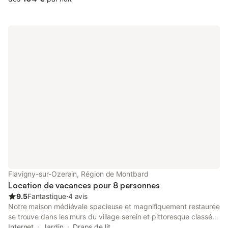
Flavigny-sur-Ozerain, Région de Montbard
Location de vacances pour 8 personnes
9.5
Fantastique
⋅
4 avis
Notre maison médiévale spacieuse et magnifiquement restaurée
se trouve dans les murs du village serein et pittoresque classé
au patrimoine de Flavigny-sur-Ozerain, où le film "Chocolat" a
Internet
Jardin
Draps de lit