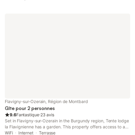
Flavigny-sur-Ozerain, Région de Montbard
Gîte pour 2 personnes
9.6
Fantastique
⋅
23 avis
Set in Flavigny-sur-Ozerain in the Burgundy region, Tente lodge
la Flavignienne has a garden. This property offers access to a
terrace, free private parking and free WiFi. Outdoor seating is
WiFi
Internet
Terrasse