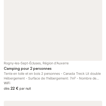
Rogny-les-Sept-Écluses, Région d'Auxerre
Camping pour 2 personnes
Tente en toile et en bois 2 personnes - Canada Treck Lit double
Hébergement - Surface de l'hébergement: 7m² - Nombre de
chambres: 1 - Terrasse semi-couverte - 1 chambre: 1 lit double -
WiFi
Ancienneté de l'hébergement: Entre 6 et 10 ans Équipements -
22 €
dès
par nuit
Sans eau courante - Type de cuisine: Coin cuisine - Plaques au
gaz - Micro-ondes - Réfrigérateur - Vaisselle et ustensiles de
cuisine - Cafetière électrique - Pas de douche et sanitaires dans