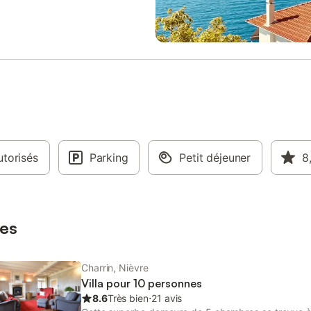
vous sera demandée avant votre 
(1000€). Nous utilisons la platef
Swikly, une solution extra-sécuris
permet simplement de déposer v
caution en ligne, sans débit ni im
votre plafond. Tiers de confiance
est notre médiateur et réalise un 
impartial en cas de problèmes.
torisés
Parking
Petit déjeuner
8
es
Charrin, Nièvre
Villa pour 10 personnes
8.6
Très bien
⋅
21 avis