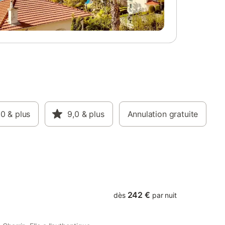
arrivée
pour 8 personnes Location appartement
orme
2/3 personnes à Beaune "Terrasse St
ée, qui
Nicolas" 85 € la nuit à partir de 5 nuitées
otre
532 €/ semaine 389€ / semaine pour 3
pact sur
semaines mini. 250 € / Week-end
, Swikly
Paiement 100% avant de rentrer dans les
arbitrage
lieux. Chèque de caution 250 € en
rentrant dans les lieux.
,0
& plus
9,0
& plus
Annulation gratuite
242 €
dès
par nuit