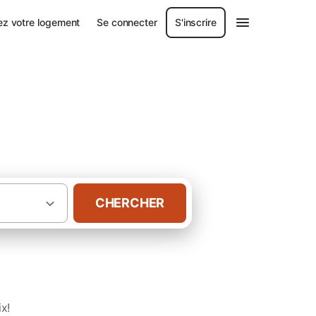
ez votre logement
Se connecter
S'inscrire
CHERCHER
·
·
nce
Massif central
Villas en Bourgogne
x!