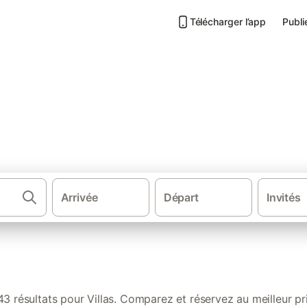
Télécharger l’app
Publi
ne
Arrivée
Départ
Invités
·
Gîtes et locations de vacances
Fra
43 résultats pour Villas. Comparez et réservez au meilleur pri