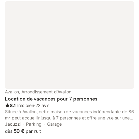
Avallon, Arrondissement d'Avallon
Location de vacances pour 7 personnes
8.1
Très bien
⋅
22 avis
Située à Avallon, cette maison de vacances indépendante de 86
m² peut accueillir jusqu'à 7 personnes et offre une vue sur une
rue calme. La propriété se trouve à 2,5 km du centre-ville et
Jacuzzi
Parking
Garage
d'Avallon, tandis que la gare et les transports en commun sont
50 €
dès
par nuit
accessibles à moins de 2 km. L'intérieur est réparti sur deux