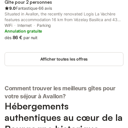
Gîte pour 2 personnes
9.0
Fantastique
⋅
66 avis
Situated in Avallon, the recently renovated Logis La Vachère
features accommodation 16 km from Vézelay Basilica and 43
km from Pré Lamy Golf Course. The property has city views.
WiFi
Internet
Parking
Annulation gratuite
86 €
dès
par nuit
Afficher toutes les offres
Comment trouver les meilleurs gîtes pour
votre séjour à Avallon?
Hébergements
authentiques au cœur de la