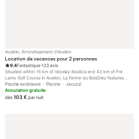
Avallon, Arrondissement d'Avallon
Location de vacances pour 2 personnes
9.4
Fantastique
⋅
123 avis
Situated within 16 km of Vézelay Basilica and 43 km of Pré
Lamy Golf Course in Avallon, La Ferme du BoisDieu features
accommodation with seating area. This bed and breakfast has a
Piscine extérieure
Piscine
Jacuzzi
pool with a view, a garden and free private parking.
Annulation gratuite
103 €
dès
par nuit