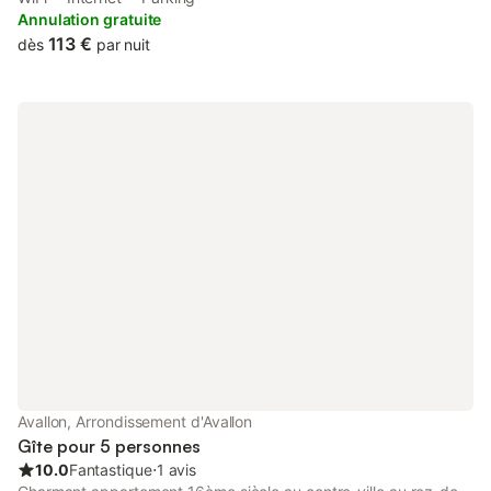
benefit from private parking available on site and free WiFi.
Annulation gratuite
113 €
dès
par nuit
Avallon, Arrondissement d'Avallon
Gîte pour 5 personnes
10.0
Fantastique
⋅
1 avis