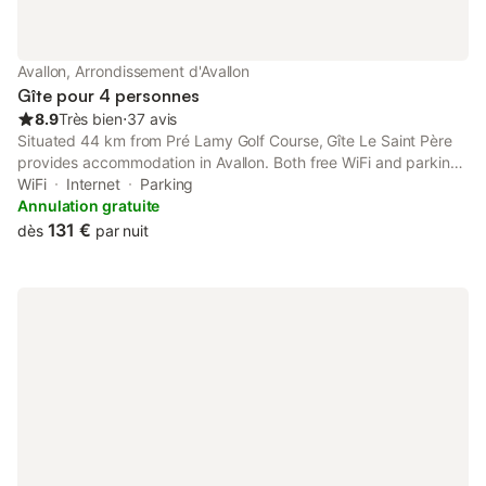
Avallon, Arrondissement d'Avallon
Gîte pour 4 personnes
8.9
Très bien
⋅
37 avis
Situated 44 km from Pré Lamy Golf Course, Gîte Le Saint Père
provides accommodation in Avallon. Both free WiFi and parking
on-site are available at the apartment free of charge. The
WiFi
Internet
Parking
property is non-smoking and is located 16 km from Vézelay
Annulation gratuite
Basilica.
131 €
dès
par nuit