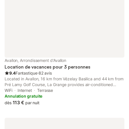
Avallon, Arrondissement d'Avallon
Location de vacances pour 3 personnes
9.4
Fantastique
⋅
82 avis
Located in Avallon, 16 km from Vézelay Basilica and 44 km from
Pré Lamy Golf Course, La Grange provides air-conditioned
accommodation with a balcony and free WiFi.
WiFi
Internet
Terrasse
Annulation gratuite
113 €
dès
par nuit