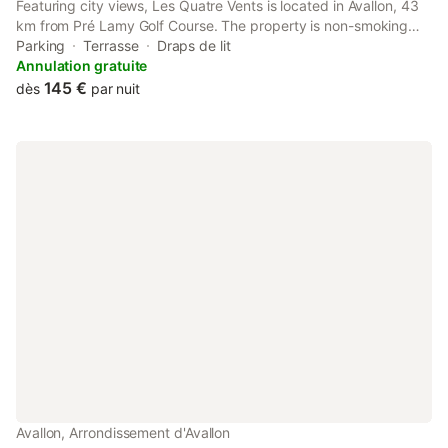
Featuring city views, Les Quatre Vents is located in Avallon, 43
km from Pré Lamy Golf Course. The property is non-smoking
and is set 16 km from Vézelay Basilica.
Parking
Terrasse
Draps de lit
Annulation gratuite
145 €
dès
par nuit
Avallon, Arrondissement d'Avallon