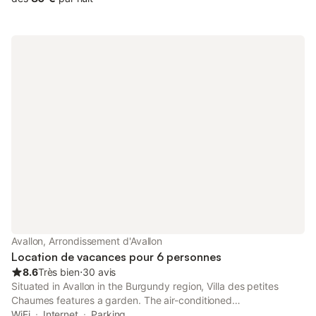
Avallon, Arrondissement d'Avallon
Location de vacances pour 6 personnes
8.6
Très bien
⋅
30 avis
Situated in Avallon in the Burgundy region, Villa des petites
Chaumes features a garden. The air-conditioned
accommodation is 17 km from Vézelay Basilica, and guests can
WiFi
Internet
Parking