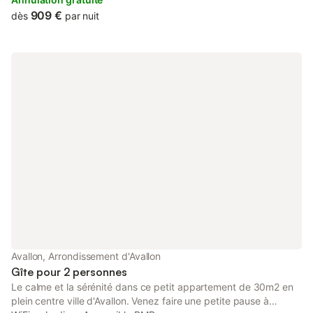
effectuer une randonnée en quad ou buggy (nous consulter). Au
909 €
dès
par nuit
plaisir de vous recevoir chez nous, en Bourgogne !
Avallon, Arrondissement d'Avallon
Gîte pour 2 personnes
Le calme et la sérénité dans ce petit appartement de 30m2 en
plein centre ville d'Avallon. Venez faire une petite pause à