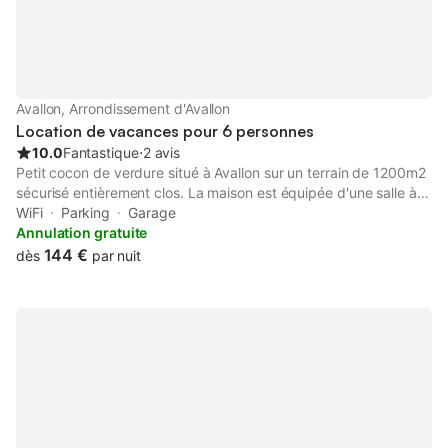
Avallon, Arrondissement d'Avallon
Location de vacances pour 6 personnes
10.0
Fantastique
⋅
2 avis
Petit cocon de verdure situé à Avallon sur un terrain de 1200m2
sécurisé entièrement clos. La maison est équipée d'une salle à
manger/séjour climatisé, cuisine aménagée, 3 chambres dont
WiFi
Parking
Garage
une modulable chambre enfants ou bureau avec espace
Annulation gratuite
lecture, une salle d'eau avec douche italienne, garage fermé et
144 €
dès
par nuit
2 terrasses dont une abritée (disponible à la demande : parc
enfant, transat, baignoire, table a langer, lit parapluie, chaise
haute, jouets divers de 6 mois à 3 ans)