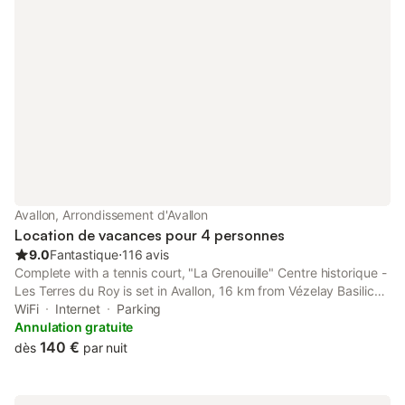
Avallon, Arrondissement d'Avallon
Location de vacances pour 4 personnes
9.0
Fantastique
⋅
116 avis
Complete with a tennis court, "La Grenouille" Centre historique -
Les Terres du Roy is set in Avallon, 16 km from Vézelay Basilica
and 44 km from Pré Lamy Golf Course. This pet-friendly holiday
WiFi
Internet
Parking
home also has free WiFi.
Annulation gratuite
140 €
dès
par nuit