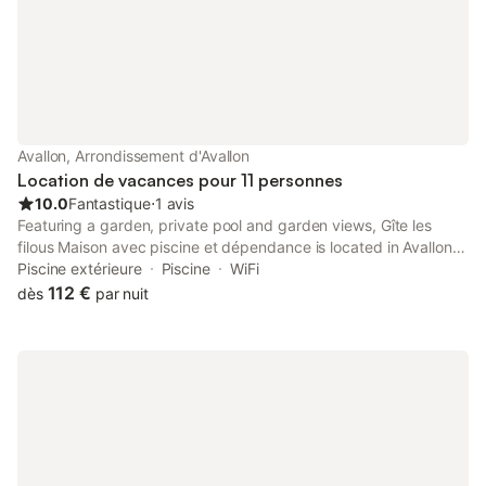
Avallon, Arrondissement d'Avallon
Location de vacances pour 11 personnes
10.0
Fantastique
⋅
1 avis
Featuring a garden, private pool and garden views, Gîte les
filous Maison avec piscine et dépendance is located in Avallon.
This property offers access to a terrace, free private parking
Piscine extérieure
Piscine
WiFi
and free WiFi.
112 €
dès
par nuit