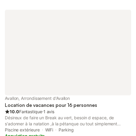
Avallon, Arrondissement d'Avallon
Location de vacances pour 16 personnes
10.0
Fantastique
⋅
1 avis
Désireux de faire un Break au vert, besoin d espace, de
s'adonner à la natation ,à la pétanque ou tout simplement
profiter du calme après une marche une balade à vélo dans les
Piscine extérieure
WiFi
Parking
bois… Vous pouvez aussi ....être séduit par le sport mécanique,
Annulation gratuite