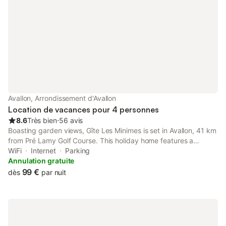
Avallon, Arrondissement d'Avallon
Location de vacances pour 4 personnes
8.6
Très bien
⋅
56 avis
Boasting garden views, Gîte Les Minimes is set in Avallon, 41 km
from Pré Lamy Golf Course. This holiday home features a
garden. The property is non-smoking and is situated 17 km from
WiFi
Internet
Parking
Vézelay Basilica.
Annulation gratuite
99 €
dès
par nuit