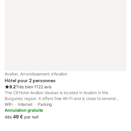
Avallon, Arrondissement d'Avallon
Hôtel pour 2 personnes
8.2
Très bien
⋅
1122 avis
The Cit'Hotel Avallon Vauban is located in Avallon in the
Burgundy region. It offers free Wi-Fi and is close to several
leisure activities such as kayaking, fishing and adventure trails.
WiFi
Internet
Parking
Annulation gratuite
49 €
dès
par nuit