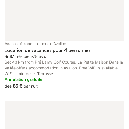
Avallon, Arrondissement d'Avallon
Location de vacances pour 4 personnes
8.1
Très bien
⋅
78 avis
Set 43 km from Pré Lamy Golf Course, La Petite Maison Dans la
Vallée offers accommodation in Avallon. Free WiFi is available
throughout the property and Vézelay Basilica is 17 km away.
WiFi
Internet
Terrasse
Annulation gratuite
86 €
dès
par nuit