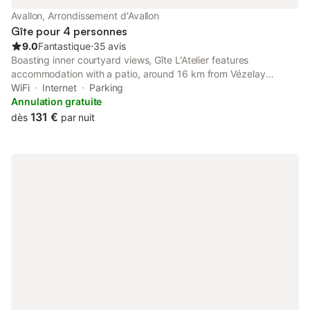
Avallon, Arrondissement d'Avallon
Gîte pour 4 personnes
9.0
Fantastique
⋅
35 avis
Boasting inner courtyard views, Gîte L'Atelier features
accommodation with a patio, around 16 km from Vézelay
Basilica. This property offers access to a terrace, a pool table,
WiFi
Internet
Parking
and free WiFi.
Annulation gratuite
131 €
dès
par nuit