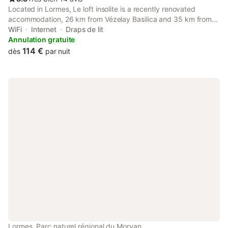
Located in Lormes, Le loft insolite is a recently renovated
accommodation, 26 km from Vézelay Basilica and 35 km from
Morvan Regional Natural Park. Both free WiFi and parking on-
WiFi
Internet
Draps de lit
site are available at the apartment free of charge.
Annulation gratuite
114 €
dès
par nuit
Lormes, Parc naturel régional du Morvan