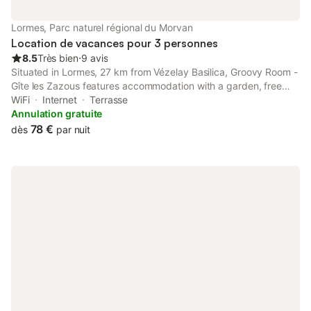
Lormes, Parc naturel régional du Morvan
Location de vacances pour 3 personnes
8.5
Très bien
⋅
9 avis
Situated in Lormes, 27 km from Vézelay Basilica, Groovy Room -
Gîte les Zazous features accommodation with a garden, free
private parking, a shared lounge and a terrace.
WiFi
Internet
Terrasse
Annulation gratuite
78 €
dès
par nuit