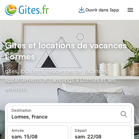
Ouvrir dans l’app
Gîtes et locations de vacances
Lormes
gîtes, locations, résidences de vacances,
appartements et campings à Lormes et ses
environs
Destination
Lormes, France
Arrivée
Départ
sam. 15/08
sam. 22/08