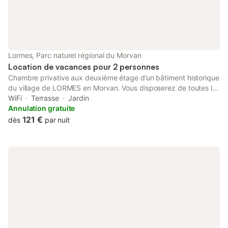
Lormes, Parc naturel régional du Morvan
Location de vacances pour 2 personnes
Chambre privative aux deuxième étage d’un bâtiment historique
du village de LORMES en Morvan. Vous disposerez de toutes les
commodités similaires à un Hôtel sans la télévision. Wifi ( fibre)
WiFi
Terrasse
Jardin
dans votre chambre. Pour une nuitée agréable.
Annulation gratuite
121 €
dès
par nuit