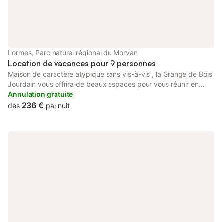
Lormes, Parc naturel régional du Morvan
Location de vacances pour 9 personnes
Maison de caractère atypique sans vis-à-vis , la Grange de Bois
Jourdain vous offrira de beaux espaces pour vous réunir en
famille ou entre amis. Vous pourrez profiter de son jardin
Annulation gratuite
ombragé pour déjeuner à l exterieur . Située dans un petit
236 €
dès
par nuit
hameau au cœur du Parc Naturel Régional du Morvan,la Grange
est proche du lac de Chaumeçon , de ses activités nautiques.
Idéale pour profiter de la nature, pour découvrir les curiosités du
Morvan ( forêts, cascades ,sites historiques...)