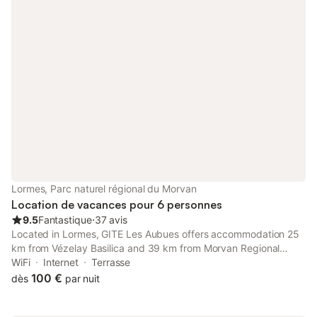
Lormes, Parc naturel régional du Morvan
Location de vacances pour 6 personnes
9.5
Fantastique
⋅
37 avis
Located in Lormes, GITE Les Aubues offers accommodation 25
km from Vézelay Basilica and 39 km from Morvan Regional
Natural Park. Both free WiFi and parking on-site are available at
WiFi
Internet
Terrasse
the holiday home free of charge.
100 €
dès
par nuit