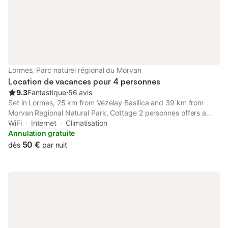
Lormes, Parc naturel régional du Morvan
Location de vacances pour 4 personnes
9.3
Fantastique
⋅
56 avis
Set in Lormes, 25 km from Vézelay Basilica and 39 km from
Morvan Regional Natural Park, Cottage 2 personnes offers a
garden and air conditioning. This holiday home offers free
WiFi
Internet
Climatisation
private parking, a 24-hour front desk and free WiFi.
Annulation gratuite
50 €
dès
par nuit