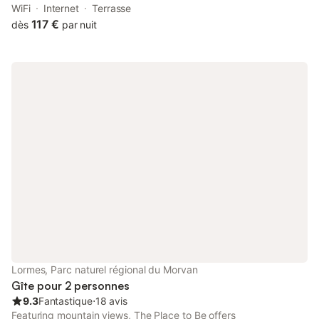
property offers access to a terrace, free private parking and
WiFi
Internet
Terrasse
free WiFi.
117 €
dès
par nuit
Lormes, Parc naturel régional du Morvan
Gîte pour 2 personnes
9.3
Fantastique
⋅
18 avis
Featuring mountain views, The Place to Be offers