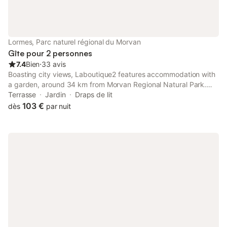
Lormes, Parc naturel régional du Morvan
Gîte pour 2 personnes
7.4
Bien
⋅
33 avis
Boasting city views, Laboutique2 features accommodation with
a garden, around 34 km from Morvan Regional Natural Park.
The property is non-smoking and is situated 27 km from
Terrasse
Jardin
Draps de lit
Vézelay Basilica. A restaurant and coffee shop can be found on-
103 €
dès
par nuit
site.