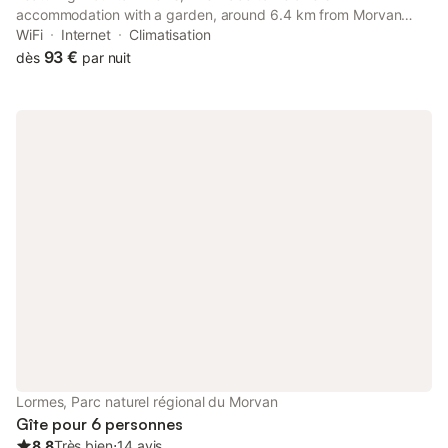
accommodation with a garden, around 6.4 km from Morvan
Regional Natural Park. Private parking is available on site at this
WiFi
Internet
Climatisation
recently renovated property.
93 €
dès
par nuit
Lormes, Parc naturel régional du Morvan
Gîte pour 6 personnes
8.8
Très bien
⋅
14 avis