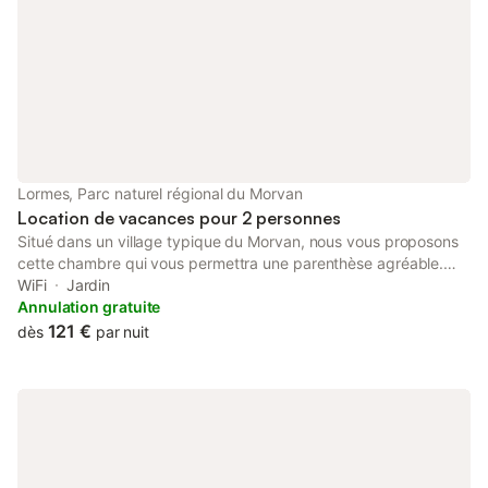
manquent pas et feront de votre séjour un enchantement. Vous
apprécierez les beaux volumes et le confort de la maison , la
tranquillité de notre petit hameau morvandiau
Lormes, Parc naturel régional du Morvan
Location de vacances pour 2 personnes
Situé dans un village typique du Morvan, nous vous proposons
cette chambre qui vous permettra une parenthèse agréable.
Disposant d’un confort digne d’un hôtel, mais sans la télévision
WiFi
Jardin
Atmosphère charmant et authentique
Annulation gratuite
121 €
dès
par nuit