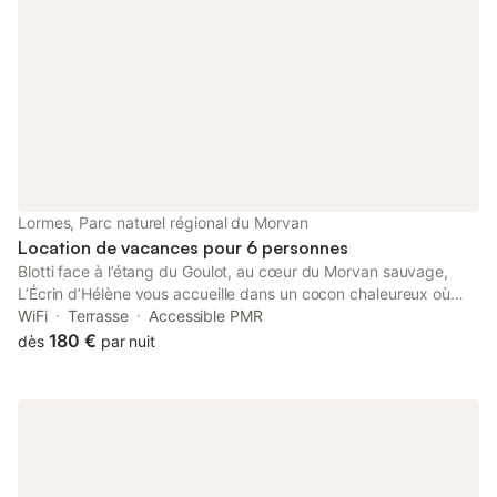
Lormes, Parc naturel régional du Morvan
Location de vacances pour 6 personnes
Blotti face à l’étang du Goulot, au cœur du Morvan sauvage,
L’Écrin d’Hélène vous accueille dans un cocon chaleureux où
chaque détail a été pensé pour vous ressourcer. Lumière
WiFi
Terrasse
Accessible PMR
naturelle, décoration soignée, cuisine équipée , le confort sans
180 €
dès
par nuit
compromis. Dehors, la nature s’étend à perte de vue :
randonnées, pêche, baignade, vélo… Le paradis jusqu’à 6
personnes, en famille, entre amis ou en télétravail ressourçant.
Amis motards, cycliste, vous pourrez garer vos deux roues dans
un petit garage.