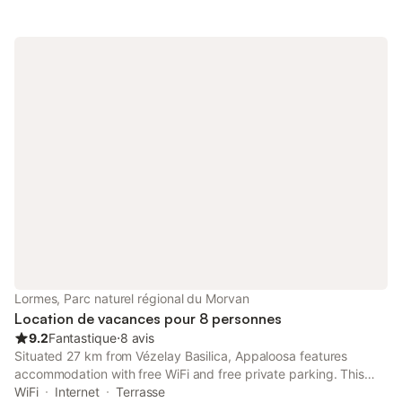
Lormes, Parc naturel régional du Morvan
Location de vacances pour 8 personnes
9.2
Fantastique
⋅
8 avis
Situated 27 km from Vézelay Basilica, Appaloosa features
accommodation with free WiFi and free private parking. This
holiday home provides a garden as well as a terrace.
WiFi
Internet
Terrasse