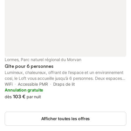
Lormes, Parc naturel régional du Morvan
Gîte pour 6 personnes
Lumineux, chaleureux, offrant de l’espace et un environnement
cosi, le Loft vous accueille jusqu’à 6 personnes. Deux espaces
chambre et un canapé-lit, avec literie neuve et confortable de
WiFi
Accessible PMR
Draps de lit
160 x 200. Une salle de bain avec douche à l’italienne et un WC
Annulation gratuite
séparé. La cuisine est entièrement équipée si vous avez
103 €
dès
par nuit
l’humeur gourmande n’hésitez pas !Sur demande nous pouvons
vous fournir lit bébé, baignoire bébé, fer à repasser et planche.
Nous pouvons également préparer le loft pour une soirée
Afficher toutes les offres
romantique, un anniversaire, ou tout autre demande.