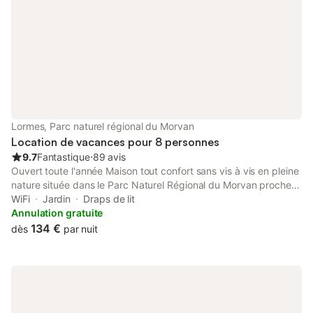
Lormes, Parc naturel régional du Morvan
Location de vacances pour 8 personnes
9.7
Fantastique
⋅
89 avis
Ouvert toute l'année Maison tout confort sans vis à vis en pleine
nature située dans le Parc Naturel Régional du Morvan proche
d'un ruisseau et à 2 kms de Lormes. Vous serez proche des lacs
WiFi
Jardin
Draps de lit
mais aussi de Vézelay - Avallon du Chateau de Bazoches.... Au
Annulation gratuite
Rdc : séjour coin cuisine équipée, 1 chbre (1 lit 2 pers.), salle de
134 €
dès
par nuit
bain avec baignoire, wc indépendant. A l étage : 1 chbre (1 lit 2
pers.), 1 chbre (2 lits 1 pers.), mezzanine : (1 lit 2 pers.)
télévision coin repos, 1 salle de bain avec douche et wc. Linge
de maison en options Jardin - salon de jardin - barbecue -
kiosque