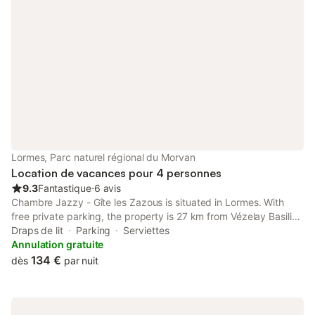
Lormes, Parc naturel régional du Morvan
Location de vacances pour 4 personnes
9.3
Fantastique
⋅
6 avis
Chambre Jazzy - Gîte les Zazous is situated in Lormes. With
free private parking, the property is 27 km from Vézelay Basilica
and 36 km from Morvan Regional Natural Park. Towels and bed
Draps de lit
Parking
Serviettes
linen are offered in the bed and breakfast.
Annulation gratuite
134 €
dès
par nuit