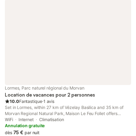
Lormes, Parc naturel régional du Morvan
Location de vacances pour 2 personnes
10.0
Fantastique
⋅
1 avis
Set in Lormes, within 27 km of Vézelay Basilica and 35 km of
Morvan Regional Natural Park, Maison Le Feu Follet offers
accommodation with a garden as well as free private parking
WiFi
Internet
Climatisation
for guests who drive.
Annulation gratuite
75 €
dès
par nuit