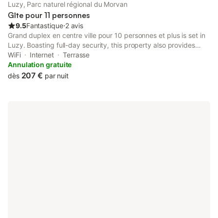
Luzy, Parc naturel régional du Morvan
Gîte pour 11 personnes
9.5
Fantastique
⋅
2 avis
Grand duplex en centre ville pour 10 personnes et plus is set in
Luzy. Boasting full-day security, this property also provides
guests with a picnic area. Free WiFi is available throughout the
WiFi
Internet
Terrasse
property and Autun Golf Course is 36 km away.
Annulation gratuite
207 €
dès
par nuit