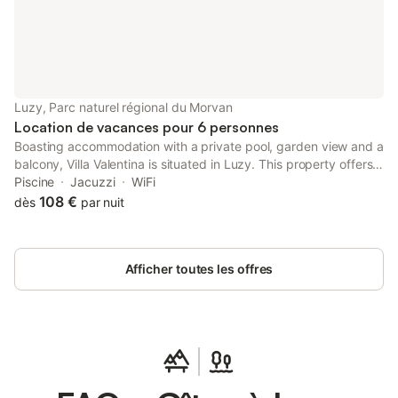
café, du thé, du sucre, du sel, des épices, des huiles, du papier
hygiénique, de savon etc. 2- Au deuxième étage : deux
chambres avec lits doubles, dont un king size ; deux chambres
de deux lits chacune ; un grand salon modulable pouvant faire
au moins deux couchages ; une salle de bain (toilettes,
baignoire/douche et deux lavabos). Toutes les chambres
Luzy, Parc naturel régional du Morvan
comportent des tables pour deux personnes
Location de vacances pour 6 personnes
Boasting accommodation with a private pool, garden view and a
balcony, Villa Valentina is situated in Luzy. This property offers
access to a terrace, free private parking and free WiFi.
Piscine
Jacuzzi
WiFi
108 €
dès
par nuit
Afficher toutes les offres