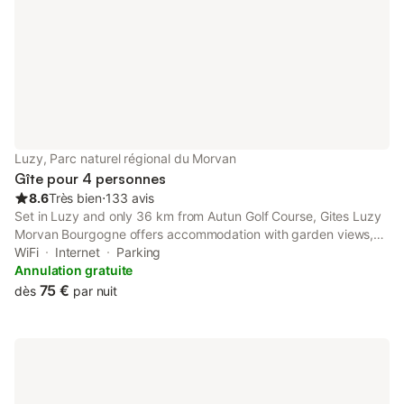
Luzy, Parc naturel régional du Morvan
Gîte pour 4 personnes
8.6
Très bien
⋅
133 avis
Set in Luzy and only 36 km from Autun Golf Course, Gites Luzy
Morvan Bourgogne offers accommodation with garden views,
free WiFi and free private parking. Featuring full-day security,
WiFi
Internet
Parking
this property also provides guests with a terrace.
Annulation gratuite
75 €
dès
par nuit