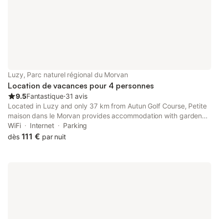
Luzy, Parc naturel régional du Morvan
Location de vacances pour 4 personnes
9.5
Fantastique
⋅
31 avis
Located in Luzy and only 37 km from Autun Golf Course, Petite
maison dans le Morvan provides accommodation with garden
views, free WiFi and free private parking. This holiday home
WiFi
Internet
Parking
features a garden and barbecue facilities.
111 €
dès
par nuit