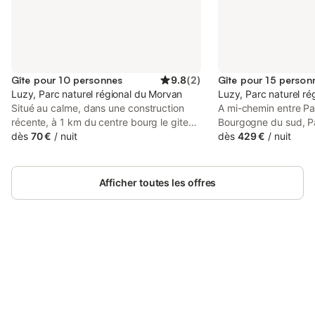
Gîte pour 10 personnes
9.8
(
2
)
Gîte pour 15 person
Luzy, Parc naturel régional du Morvan
Luzy, Parc naturel r
Situé au calme, dans une construction
A mi-chemin entre Par
récente, à 1 km du centre bourg le gite
Bourgogne du sud, P
d'une superficie de 85 m² avec vue sur
dès
70 €
/
nuit
magnifique longère 
dès
429 €
/
nuit
les monts du Morvan vous attend. Une
environnement et pre
terrasse couverte de 35 m² un terrain de
exceptionnelles : 15 
3500 m² une cabane pour les petits vous
espace détente avec 
Afficher toutes les offres
permettrons de profiter de l’extérieur.
salle de jeux avec bil
table de ping pong e
maison classée 4 * e
climatisée sera l'endr
réunions familiales o
Connectez-vous et économisez
chaussée : - entrée a
Se connecter
jusqu'à 10% sur nos logements.
grande table et buff
grande cuisine toute
par un bar. Le tout s