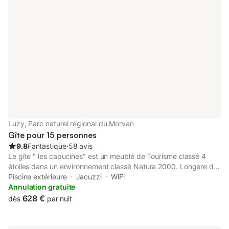
Luzy, Parc naturel régional du Morvan
Gîte pour 15 personnes
9.8
Fantastique
⋅
58 avis
Le gîte " les capucines" est un meublé de Tourisme classé 4
étoiles dans un environnement classé Natura 2000. Longère de
350 mètres carrés situé dans le parc du Morvan à 5mn du
Piscine extérieure
Jacuzzi
WiFi
centre du village et de la gare SNCF (ligne Paris-Nevers-Dijon)
Annulation gratuite
sur un terrain de 3 hectares arboré, en bord de rivière, terrasse,
628 €
dès
par nuit
pelouse, parking, piscine privative chauffée ouverte de début
Mai à fin septembre. La maison est entièrement climatisée. RDC
: Entrée avec salle à manger, grande table et buffets en chêne