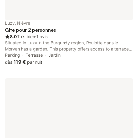
l'établissement est entièrement non-fumeurs. Les activités
locales incluent le canoë, la randonnée, l'équitation, des visites à
pied et des galeries d'art temporaires. Un service de navette
peut être organisé pour faciliter vos déplacements.
Luzy, Nièvre
Gîte pour 2 personnes
8.0
Très bien
⋅
1 avis
Situated in Luzy in the Burgundy region, Roulotte dans le
Morvan has a garden. This property offers access to a terrace
and free private parking. The property is non-smoking and is
Parking
Terrasse
Jardin
set 40 km from Autun Golf Course.
119 €
dès
par nuit