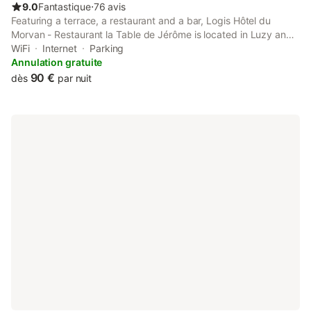
9.0
Fantastique
⋅
76 avis
Featuring a terrace, a restaurant and a bar, Logis Hôtel du
Morvan - Restaurant la Table de Jérôme is located in Luzy and
is 36 km from Autun Golf Course.
WiFi
Internet
Parking
Annulation gratuite
90 €
dès
par nuit