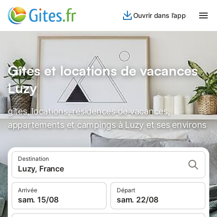
Ouvrir dans l’app
Gîtes et locations de vacances
Luzy
gîtes, locations, résidences de vacances,
appartements et campings à Luzy et ses environs
Destination
Luzy, France
Arrivée
Départ
sam. 15/08
sam. 22/08