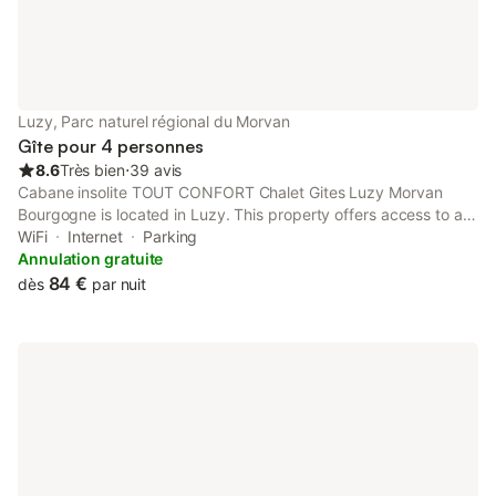
Luzy, Parc naturel régional du Morvan
Gîte pour 4 personnes
8.6
Très bien
⋅
39 avis
Cabane insolite TOUT CONFORT Chalet Gites Luzy Morvan
Bourgogne is located in Luzy. This property offers access to a
terrace, free private parking and free WiFi. The property is non-
WiFi
Internet
Parking
smoking and is situated 36 km from Autun Golf Course.
Annulation gratuite
84 €
dès
par nuit