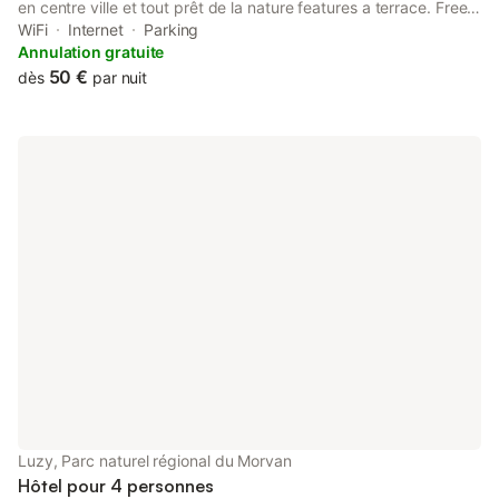
en centre ville et tout prêt de la nature features a terrace. Free
WiFi is available throughout the property and Autun Golf Course
WiFi
Internet
Parking
is 36 km away.
Annulation gratuite
50 €
dès
par nuit
Luzy, Parc naturel régional du Morvan
Hôtel pour 4 personnes