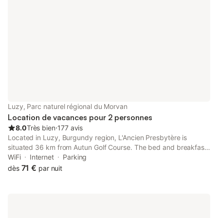
Luzy, Parc naturel régional du Morvan
Location de vacances pour 2 personnes
8.0
Très bien
⋅
177 avis
Located in Luzy, Burgundy region, L'Ancien Presbytère is
situated 36 km from Autun Golf Course. The bed and breakfast
features family rooms and facilities for disabled guests.
WiFi
Internet
Parking
71 €
dès
par nuit