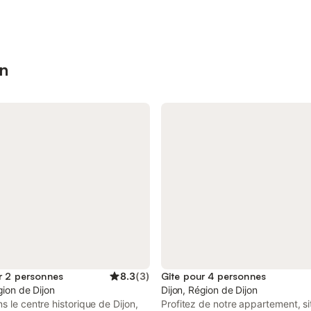
on
r 2 personnes
8.3
(
3
)
Gîte pour 4 personnes
gion de Dijon
Dijon, Région de Dijon
s le centre historique de Dijon,
Profitez de notre appartement, s