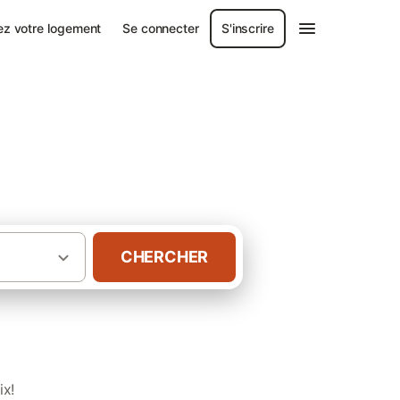
ez votre logement
Se connecter
S'inscrire
CHERCHER
·
·
·
té
Bourgogne
Côte-d'Or
Gîtes à Dijon
ix!