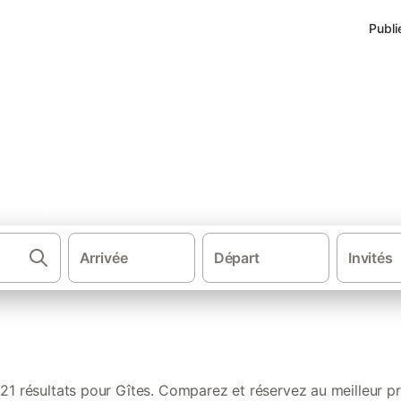
Publi
à Dijon
Arrivée
Départ
Invités
·
·
Gîtes et locations de vacances
France
Bourgogne-Franche-Com
121 résultats pour Gîtes. Comparez et réservez au meilleur pr