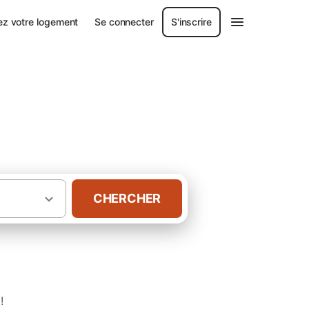
ez votre logement
Se connecter
S'inscrire
CHERCHER
·
·
Bourgogne
Côte-d'Or
Gîtes à Lantenay
!