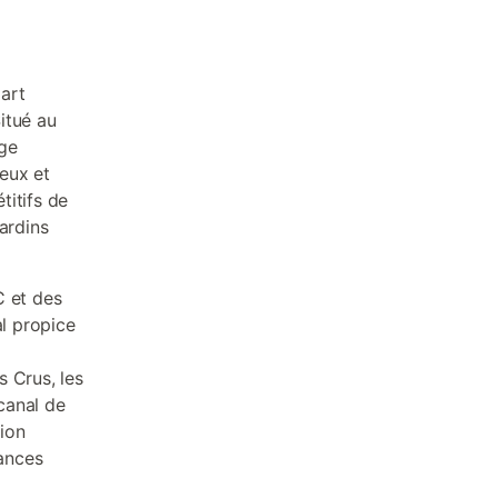
art
Situé au
age
eux et
titifs de
ardins
C et des
al propice
 Crus, les
 canal de
ion
cances