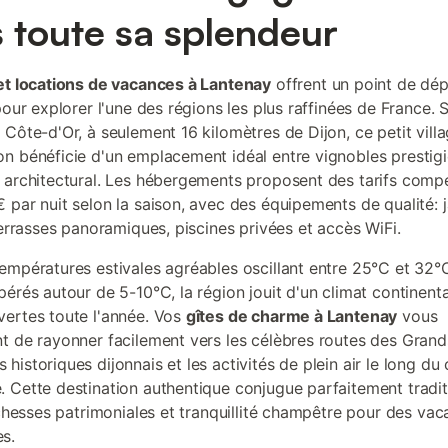
 toute sa splendeur
et locations de vacances à Lantenay
offrent un point de dép
pour explorer l'une des régions les plus raffinées de France. 
 Côte-d'Or, à seulement 16 kilomètres de Dijon, ce petit vill
n bénéficie d'un emplacement idéal entre vignobles prestigi
 architectural. Les hébergements proposent des tarifs compé
 par nuit selon la saison, avec des équipements de qualité: j
 terrasses panoramiques, piscines privées et accès WiFi.
empératures estivales agréables oscillant entre 25°C et 32°
pérés autour de 5-10°C, la région jouit d'un climat continent
ertes toute l'année. Vos
gîtes de charme à Lantenay
vous
t de rayonner facilement vers les célèbres routes des Grands
istoriques dijonnais et les activités de plein air le long du
 Cette destination authentique conjugue parfaitement tradit
richesses patrimoniales et tranquillité champêtre pour des va
s.