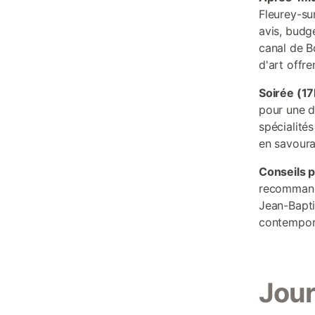
Fleurey-su
avis, budg
canal de B
d'art offr
Soirée (1
pour une d
spécialité
en savoura
Conseils p
recommandé
Jean-Bapti
contempor
Jour