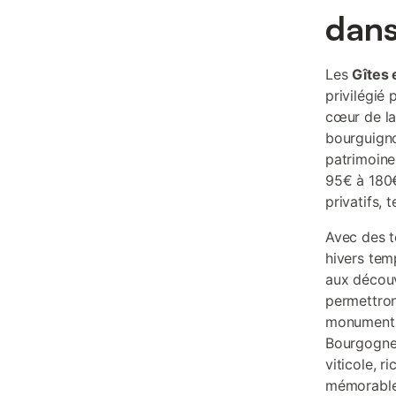
dans
Les
Gîtes 
privilégié 
cœur de la
bourguigno
patrimoine
95€ à 180€
privatifs,
Avec des t
hivers tem
aux découv
permettron
monuments h
Bourgogne.
viticole, 
mémorable