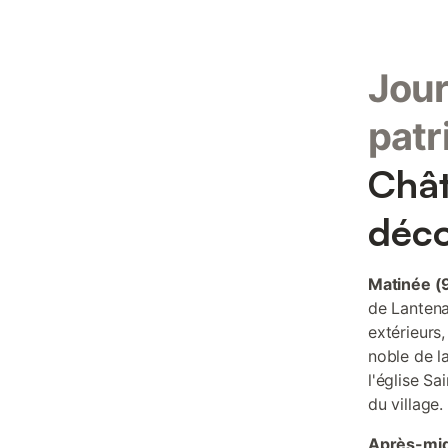
Jour
patr
Chât
déco
Matinée (
de Lantena
extérieurs,
noble de l
l'église Sa
du village.
Après-mid