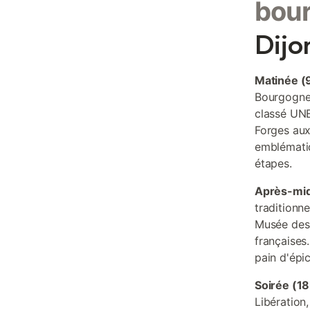
bou
Dijo
Matinée (
Bourgogne 
classé UNE
Forges aux
emblématiq
étapes.
Après-mid
traditionn
Musée des B
françaises
pain d'épi
Soirée (1
Libération