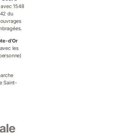
 avec 1548
 42 du
s ouvrages
ombragées.
ôte-d'Or
 avec les
 personne)
.
marche
e Saint-
ale