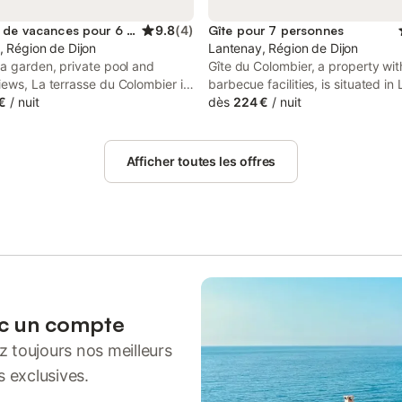
Location de vacances pour 6 personnes
9.8
(
4
)
Gîte pour 7 personnes
, Région de Dijon
Lantenay, Région de Dijon
a garden, private pool and
Gîte du Colombier, a property wit
ews, La terrasse du Colombier is
barbecue facilities, is situated in
ntenay. This property offers
€
/
nuit
12 km from Lake Kir, 14 km from 
dès
224 €
/
nuit
 a terrace, darts, free private
Train Station, as well as 14 km f
nd free WiFi. The property is
Gare Tramway Station. This prop
ing and is located 12 km from
offers access to a terrace and fr
Afficher toutes les offres
parking.
ec un compte
 toujours nos meilleurs
s exclusives.