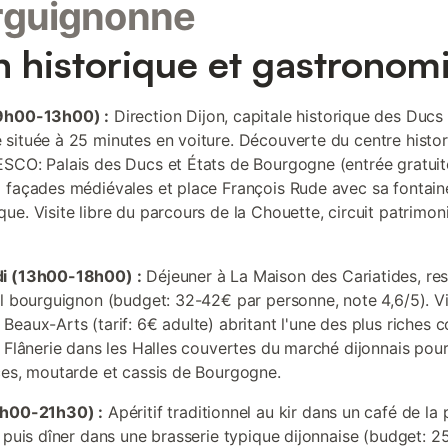
rguignonne
n historique et gastronom
9h00-13h00) :
Direction Dijon, capitale historique des Ducs
située à 25 minutes en voiture. Découverte du centre histo
SCO: Palais des Ducs et États de Bourgogne (entrée gratuite
 façades médiévales et place François Rude avec sa fontain
ue. Visite libre du parcours de la Chouette, circuit patrimon
i (13h00-18h00) :
Déjeuner à La Maison des Cariatides, res
el bourguignon (budget: 32-42€ par personne, note 4,6/5). Vi
eaux-Arts (tarif: 6€ adulte) abritant l'une des plus riches c
. Flânerie dans les Halles couvertes du marché dijonnais pou
ces, moutarde et cassis de Bourgogne.
8h00-21h30) :
Apéritif traditionnel au kir dans un café de la 
, puis dîner dans une brasserie typique dijonnaise (budget: 