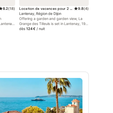
8.2
(
18
)
Location de vacances pour 2 personnes
9.8
(
4
)
Lantenay, Région de Dijon
h
Offering a garden and garden view, La
 Lantenay,
Grange des Tilleuls is set in Lantenay, 19
Dijon
km from Dijon Train Station and 19 km
dès
124 €
/
nuit
rom Foch-
from Foch-Gare Tramway Station. This
erty
property offers access to a terrace and
ee private
free private parking.