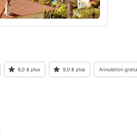
8,0
& plus
9,0
& plus
Annulation gratu
e