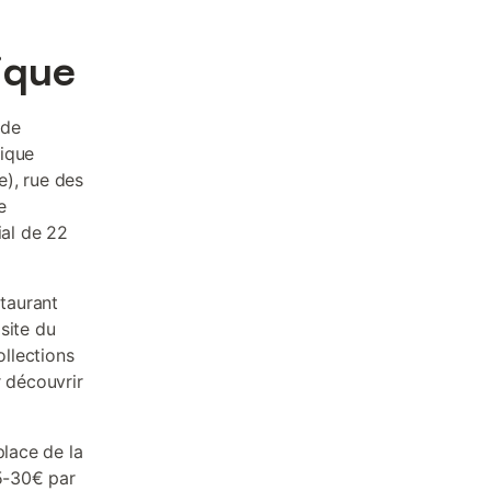
ique
 de
rique
), rue des
e
ial de 22
taurant
site du
ollections
r découvrir
place de la
25-30€ par