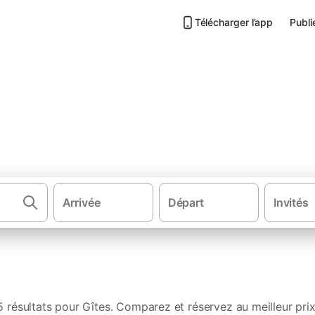
Télécharger l’app
Publi
s de vacances à Lantenay
Arrivée
Départ
Invités
·
·
·
tes et locations de vacances
France
Bourgogne-Franche-Comté
5 résultats pour Gîtes. Comparez et réservez au meilleur prix