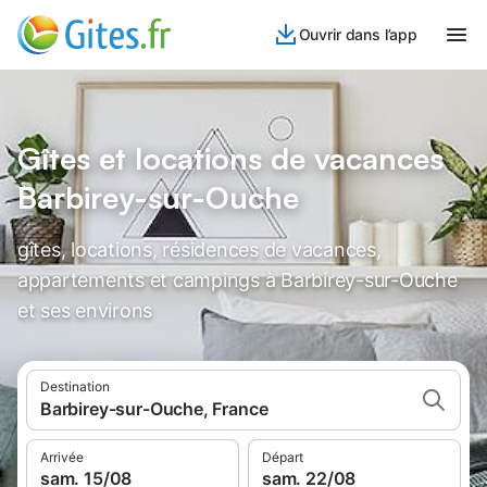
Ouvrir dans l’app
Gîtes et locations de vacances
Barbirey-sur-Ouche
gîtes, locations, résidences de vacances,
appartements et campings à Barbirey-sur-Ouche
et ses environs
Destination
Barbirey-sur-Ouche, France
Arrivée
Départ
sam. 15/08
sam. 22/08