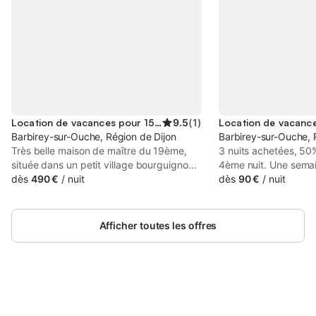
Location de vacances pour 15 personnes
9.5
(
1
)
Barbirey-sur-Ouche, Région de Dijon
Barbirey-sur-Ouche, 
Très belle maison de maître du 19ème,
3 nuits achetées, 50%
située dans un petit village bourguignon
4ème nuit. Une sema
typique. Les chambres sont situées au
dès
490 €
/
nuit
réduction. Notre man
dès
90 €
/
nuit
1er et 2ème étage, la salle, le salon et la
entièrement rénové, e
cuisine se trouvent au rez-de-chaussée.
prestigieuse vallée d
La maison donne sur une grande cour
de Dijon par l'A38, ce
Afficher toutes les offres
ensoleillée et équipée de tables, chaises,
3mn de la maison ain
barbecue (Weber). Nous disposons de
Bourgogne. De charm
plusieurs espaces verts boisés et clos,
entourent la propriét
pour la sécurité de vos enfants. Vous
accès facile à la nat
pourrez utiliser les vélos pour visiter la
pédestres, vélo ...).
région. Nous sommes situés au nord du
Connectez-vous et économisez
pouvons organiser un
Se connecter