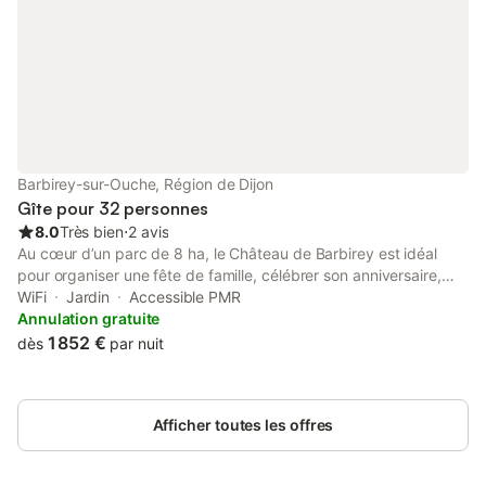
Barbirey-sur-Ouche, Région de Dijon
Gîte pour 32 personnes
8.0
Très bien
⋅
2 avis
Au cœur d’un parc de 8 ha, le Château de Barbirey est idéal
pour organiser une fête de famille, célébrer son anniversaire,
réunir ses amis, conduire un séminaire, … Rénovée avec goût,
WiFi
Jardin
Accessible PMR
chacune des 12 chambres avec 11 salles de bain privées. Les 12
Annulation gratuite
chambres peuvent accueillir jusqu’à 32 personnes. Au rez-de-
1 852 €
dès
par nuit
chaussée, vous trouverez un grand salon avec cheminée, une
grande salle à manger avec cheminée, une cuisine
professionnelle, et une grande entrée. Ces pièces de vie
Afficher toutes les offres
peuvent accueillir des groupes jusqu'à 44 personnes avec les
options d’hébergement ci-dessous. - la chambre optionnelle
PMR du RDC permet d’accueillir 2 personnes supplémentaires, -