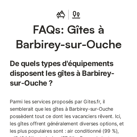
les 3 lofts mezzanines (max 12 personnes), - les 2 chambres de
la maison Sofiya (max 5 personnes), Toutes ces chambres sont
situées autour de la cour du château ce qui donne beaucoup de
flexibilité pour organiser vos évènements : vous réservez le
FAQs: Gîtes à
Château et par la suite les chambres supplémentaires en option
quand vous avez les réponses à vos invitations. Le Château de
Barbirey jouit d’un riche écosystème local qui facilite
Barbirey-sur-Ouche
grandement l’organisation de votre séjour : - chefs à domicile et
traiteurs de proximité fournissant les repas avec en option le
service (dresser la table, faire le service, desservir et faire la
De quels types d'équipements
vaisselle), - possibilité d’avoir des heures de service à la
demande avec le personnel de la maison, - cave à vin sur plac
disposent les gîtes à Barbirey-
sur-Ouche ?
Parmi les services proposés par Gites.fr, il
semblerait que les gîtes à Barbirey-sur-Ouche
possèdent tout ce dont les vacanciers rêvent. Ici,
les gîtes offrent généralement diverses options, et
les plus populaires sont : air conditionné (99 %),