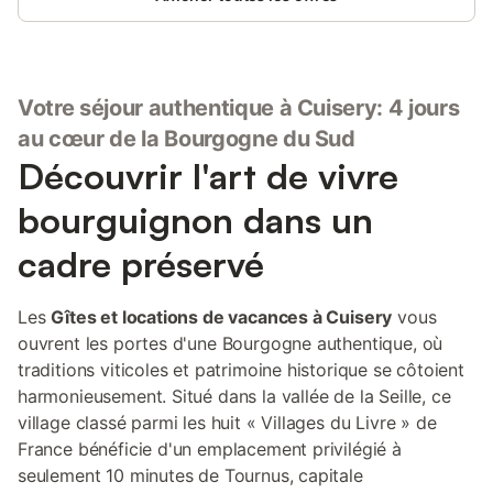
un espace convivial où vous pourrez vous détendre après une
journée de découverte. La décoration élégante et le confort des
lieux vous garantiront un séjour inoubliable. La grande cuisine
moderne, entièrement équipée, est idéale pour préparer des
Votre séjour authentique à Cuisery: 4 jours
repas en toute simplicité. Vous y trouverez tout le nécessaire
pour cuisiner comme à la maison. Vous aurez également à
au cœur de la Bourgogne du Sud
disposition du café, du thé, du sucre, ainsi que les produits de
Découvrir l'art de vivre
première nécessité. Vous trouverez également une suite
parentale avec sa propre salle de bain et un grand dressing,
bourguignon dans un
ainsi qu'un autre toilet indépendant. À l'étage, quatre grandes
chambres lumineuses vous attendent, ainsi qu'une spacieuse
cadre préservé
salle de bain et un grand dressing. Les linges de toilettes et les
draps de lits sont fournis. Profitez également du grand jardin
attenant, un véritable havre de paix où
Les
Gîtes et locations de vacances à Cuisery
vous
ouvrent les portes d'une Bourgogne authentique, où
traditions viticoles et patrimoine historique se côtoient
harmonieusement. Situé dans la vallée de la Seille, ce
village classé parmi les huit « Villages du Livre » de
France bénéficie d'un emplacement privilégié à
seulement 10 minutes de Tournus, capitale