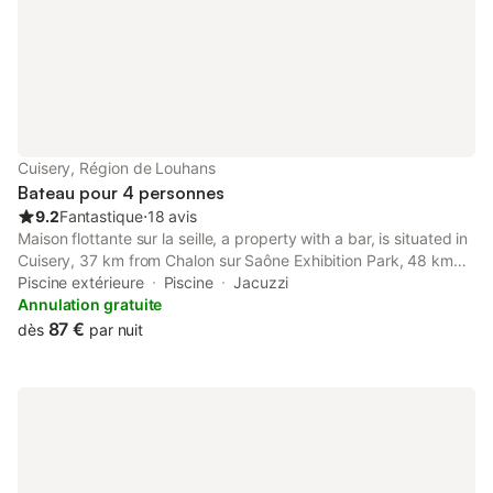
pour enfants sont mis à disposition. La maison est entièrement
non-fumeurs et des heures de calme sont respectées pour
garantir une atmosphère paisible. Le centre-ville de Cuisery se
trouve à 1 km, offrant un accès facile aux commodités locales.
Des services de location de vélos et de voitures peuvent être
organisés pour explorer les environs, tandis que la terrasse et
l'espace de repas extérieur permettent de profiter des repas en
plein air.
Cuisery, Région de Louhans
Bateau pour 4 personnes
9.2
Fantastique
⋅
18 avis
Maison flottante sur la seille, a property with a bar, is situated in
Cuisery, 37 km from Chalon sur Saône Exhibition Park, 48 km
from Ainterexpo, as well as 36 km from Nicéphore-Niépce
Piscine extérieure
Piscine
Jacuzzi
Museum.
Annulation gratuite
87 €
dès
par nuit