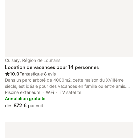
Cuisery, Région de Louhans
Location de vacances pour 14 personnes
10.0
Fantastique
⋅
8 avis
Dans un parc arboré de 4000m2, cette maison du XVIIIème
siècle, est idéale pour des vacances en famille ou entre amis.
Située à 10mn à pieds du centre du village où se trouvent tous
Piscine extérieure
WiFi
TV satellite
les commerces de proximité ( banque DAB, pharmacie, presse,
Annulation gratuite
boulangerie, boucherie, superette, et marché le mardi matin) à
872 €
dès
par nuit
15mn à pieds du bord de seille, avec sa zone d'activités
aquatique(canoés, paddle, pédalos, location de bateaux) Dotée
de tous les équipements nécessaires, elle vous accueille dans
ses 2 grands salons, sa cuisine très bien équipée, et ses
multiples chambres . Avec ses 4 lits de bébés et tout leur