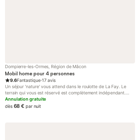
Dompierre-les-Ormes, Région de Mâcon
Mobil home pour 4 personnes
9.6
Fantastique
⋅
17 avis
Un séjour 'nature' vous attend dans le roulotte de La Fay. Le
terrain qui vous est réservé est complètement indépendant.
Cette ancienne roulotte foraine a accompagné les voyage d'un
Annulation gratuite
confiseur dans les années 1930. Nous l'avons restauré en
68 €
dès
par nuit
cherchant à préserver l'environnement. Nous avons utilisé au
maximum des produits locaux (Douglas en particulier) et des
meubles et objets glanés dans les greniers et les brocantes. La
roulotte est équipée pour recevoir 2 adultes (lit en 140 x 200) et
2 enfants (banquettes lit en 60 x 160 et 60x180). Vous