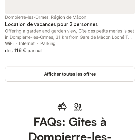
Dompierre-les-Ormes, Région de Mâcon
Location de vacances pour 2 personnes
Offering a garden and garden view, Gîte des petits merles is set
in Dompierre-les-Ormes, 31 km from Gare de Mâcon Loché TGV
and 39 km from Mâcon-La Salle Golf Course. This property
WiFi
Internet
Parking
offers access to a terrace, free private parking and free WiFi.
116 €
dès
par nuit
Afficher toutes les offres
FAQs: Gîtes à
Dompierre-les-