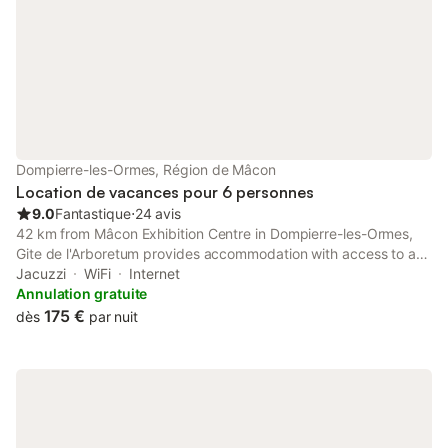
Dompierre-les-Ormes, Région de Mâcon
Location de vacances pour 6 personnes
9.0
Fantastique
⋅
24 avis
42 km from Mâcon Exhibition Centre in Dompierre-les-Ormes,
Gite de l'Arboretum provides accommodation with access to a
sauna, hot tub and spa facilities. With garden views, this
Jacuzzi
WiFi
Internet
accommodation offers a patio.
Annulation gratuite
175 €
dès
par nuit