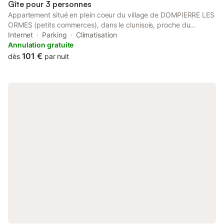
Gîte pour 3 personnes
Appartement situé en plein coeur du village de DOMPIERRE LES
ORMES (petits commerces), dans le clunisois, proche du
Charolais et Brionnais, à 5mn de la RCEA Route Centre Europe
Internet
Parking
Climatisation
Atlantique, à 25mn de la gare TGV MACON LOCHÉ, à 100 kms
Annulation gratuite
de Lyon. Appartement rénové, lumineux, idéal pour quelques
101 €
dès
par nuit
jours de vacances ou étape entre deux rendez-vous. Possibilité
de couchage supplémentaire pour une personne canapé
convertible Place de parking privé- possibilité de garage vélos
et motos Possibilité d'échanger en anglais et allemand