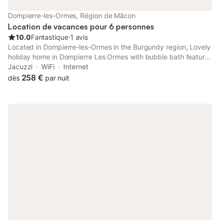
terrain de foot avec ses cages & d'une table de ping-pong.
Superbe vue dégagée à quasi 360° affichant les monts du
Dompierre-les-Ormes, Région de Mâcon
Clunisois, Mâconnais & Beaujolais en toile de fond. Magnifiques
Location de vacances pour 6 personnes
panorama & paysages. Composition : Mais
10.0
Fantastique
⋅
1 avis
Located in Dompierre-les-Ormes in the Burgundy region, Lovely
holiday home in Dompierre Les Ormes with bubble bath features
a terrace. A sauna is available for guests. The property is non-
Jacuzzi
WiFi
Internet
smoking and is set 42 km from Mâcon Exhibition Centre.
258 €
dès
par nuit