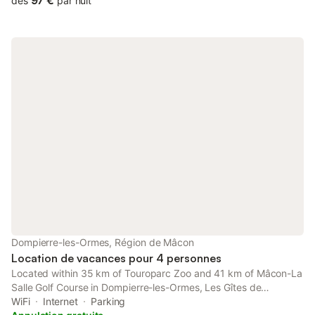
97 €
dès
par nuit
Dompierre-les-Ormes, Région de Mâcon
Location de vacances pour 4 personnes
Located within 35 km of Touroparc Zoo and 41 km of Mâcon-La
Salle Golf Course in Dompierre-les-Ormes, Les Gîtes de
Sophinette provides accommodation with a kitchen.
WiFi
Internet
Parking