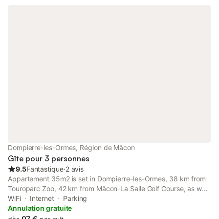
équipée pour préparer les menus dignes des chefs étoilés.
Après toutes ces activités, trois grandes chambres doubles
vous promettent un repos et une nuit calme. Une dernière petite
surprise pour les amoureux dans la chambre au cœur...
Dompierre-les-Ormes, Région de Mâcon
Gîte pour 3 personnes
9.5
Fantastique
⋅
2 avis
Appartement 35m2 is set in Dompierre-les-Ormes, 38 km from
Touroparc Zoo, 42 km from Mâcon-La Salle Golf Course, as well
as 44 km from Commanderie Golf Course.
WiFi
Internet
Parking
Annulation gratuite