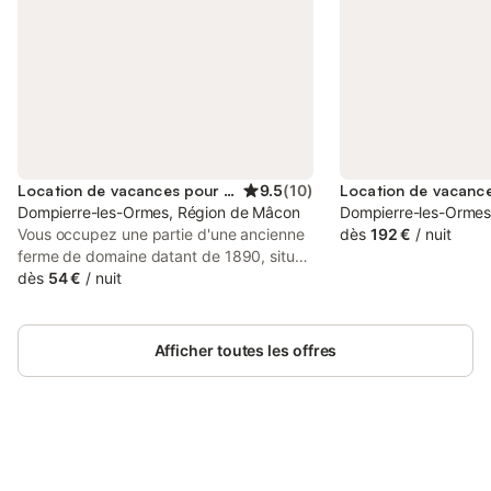
Location de vacances pour 6 personnes
9.5
(
10
)
Dompierre-les-Ormes, Région de Mâcon
Dompierre-les-Ormes
Vous occupez une partie d'une ancienne
dès
192 €
/
nuit
ferme de domaine datant de 1890, située
sur un terrain de 2.000 m². Les
dès
54 €
/
nuit
dépendances ne sont pas habitées.
L'histoire de cette capitale viticole du
Mâconnais remonte au deuxième siècle
Afficher toutes les offres
avant Jésus-Christ. En vous promenant
dans le village, vous pourrez admirer de
nombreux beaux bâtiments historiques.
Pendant votre voyage, vous avez déjà
parcouru une partie de la route des vins,
qui passe entre Cluny et Buxy. Vous
Connectez-vous et économisez
Se connecter