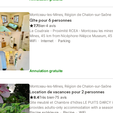
Montceau-les-Mines, Région de Chalon-sur-Saône
Gîte pour 6 personnes
7.7
Bien
⋅
4 avis
Le Coudraie - Proximité RCEA - Montceau les mines 
Mines, 45 km from Nicéphore-Niépce Museum, 45 k
well as 45 km from Chalon Cathedral.
WiFi
Internet
Parking
Annulation gratuite
Montceau-les-Mines, Région de Chalon-sur-Saône
Location de vacances pour 2 personnes
8.4
Très bien
⋅
75 avis
Gite meublé et Chambre d'hôtes LE PUITS DARCY 
provides adults-only accommodation with a seaso
and a garden. This property offers access to a terr
Piscine extérieure
Piscine
WiFi