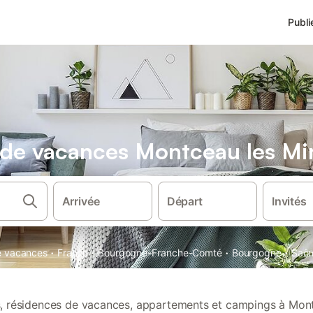
Publi
s de vacances Montceau les Mi
Arrivée
Départ
Invités
·
·
·
·
de vacances
France
Bourgogne-Franche-Comté
Bourgogne
Saôn
ns, résidences de vacances, appartements et campings à Mon