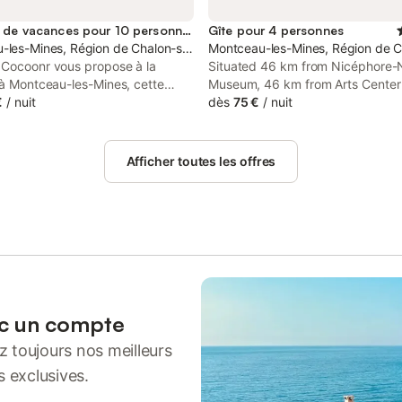
Location de vacances pour 10 personnes
Gîte pour 4 personnes
-les-Mines, Région de Chalon-sur-Saône
Montceau-les-Mines, Région de 
 Cocoonr vous propose à la
Situated 46 km from Nicéphore-
 à Montceau-les-Mines, cette
Museum, 46 km from Arts Center
ourgeoise de 1890, d'une
€
/
nuit
km from Chalon Cathedral, Le Ba
dès
75 €
/
nuit
e de 200 m² et pouvant accueillir
features accommodation set in 
0 voyageurs. Wifi (fibre optique),
les-Mines.
serviettes inclus, nous
Afficher toutes les offres
ns plus que vous ! Les
es pièces de la maison sont
s sur un rez-de-chaussée et deux
Au rez-de-chaussée, vous
 : - Une pièce de vie de 70 m²
 TV, un canapé, un poêle à bois
rni) et une salle à manger - Une
équipée avec notamment :
 électrique, four, four à micro-
ec un compte
ille-pain, lave-vaisselle, plaques
 toujours nos meilleurs
n... Au 1er étage, vous trouverez
re 1 : un lit double (140×190) -
s exclusives.
 : un lit queen-size (160×200) -