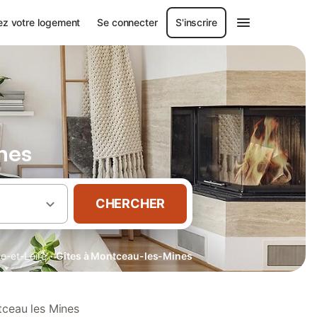
ez votre logement
Se connecter
S'inscrire
nes
CHERCHER
·
e-et-Loire
Gîtes à Montceau-les-Mines
tceau les Mines