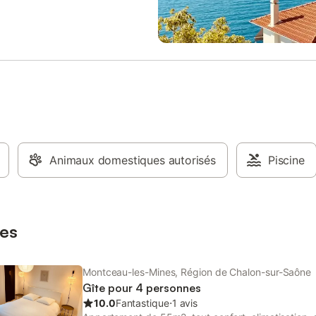
3 : un canapé-lit double - Une
eau avec douche et WC Au 2e
us trouverez : - Chambre 4 : un
size (180×200) - Chambre 5 :
 simples (90×190) - Une salle de
c baignoire, douche et WC Pour
us de confort, les propriétaires
 votre disposition les
nts complémentaires suivants :
 chaise haute, lave-linge,
r, table et fer à repasser.
 : - Un jardin de 300 m² exposé
Animaux domestiques autorisés
Piscine
, entièrement clos et privé. Un
à gaz, une table et dix chaises
 des jeux d'extérieur (boules de
 jeu de poches) sont mis à votre
es
on. - Un balcon de 12 m²,
Montceau-les-Mines, Région de Chalon-sur-Saône
Gîte pour 4 personnes
10.0
Fantastique
⋅
1 avis