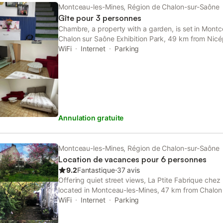
commun offre un espace pour se détendre et rega
Montceau-les-Mines, Région de Chalon-sur-Saône
sportifs en direct. À l'extérieur, une terrasse et u
Gîte pour 3 personnes
mobilier de jardin et chaises longues offrent une vue 
Chambre, a property with a garden, is set in Mont
accessible aux personnes à mobilité réduite, avec
Chalon sur Saône Exhibition Park, 49 km from Ni
des barres d'appui et un lavabo abaissé. Un parking
well as 49 km from Arts Center.
WiFi
Internet
Parking
place et les animaux de compagnie sont admis, ave
L'établissement est entièrement non-fumeurs, bien
prévue. La commune de Blanzy se trouve à 2,5
Annulation gratuite
Montceau-les-Mines, Région de Chalon-sur-Saône
Location de vacances pour 6 personnes
9.2
Fantastique
⋅
37 avis
Offering quiet street views, La Ptite Fabrique che
located in Montceau-les-Mines, 47 km from Chalon 
and 46 km from Nicéphore-Niépce Museum.
WiFi
Internet
Parking