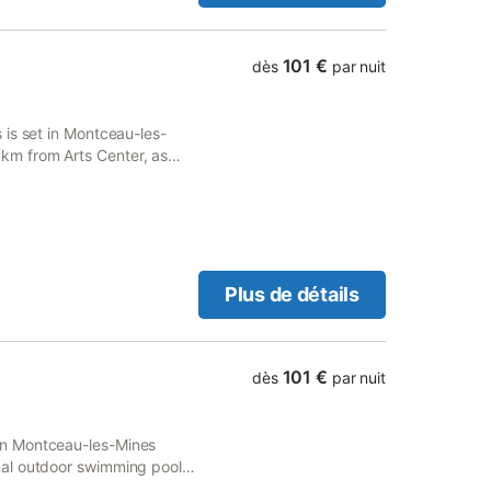
101 €
dès
par nuit
is set in Montceau-les-
m from Arts Center, as
Plus de détails
101 €
dès
par nuit
in Montceau-les-Mines
nal outdoor swimming pool
ace, free private parking