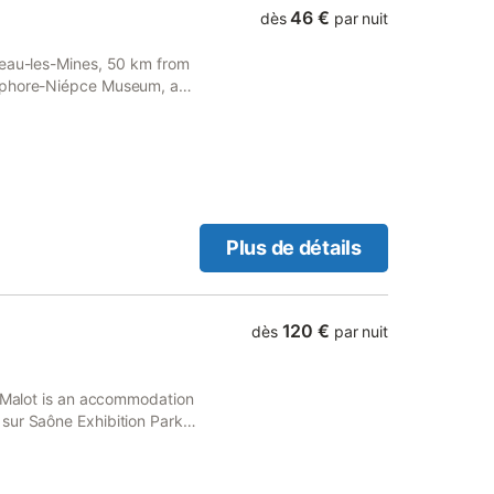
rder des événements
46 €
dès
par nuit
ne terrasse bien exposée avec
sur la ville. L'hôtel est
ceau-les-Mines, 50 km from
 des équipements tels que
céphore-Niépce Museum, as
 privé est disponible sur
c des gamelles fournies.
 qu'une zone fumeurs soit
Plus de détails
120 €
dès
par nuit
z Malot is an accommodation
sur Saône Exhibition Park