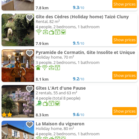
9.3
7.8 km
/10
Gîte des Cèdres (Holiday home) Taizé Cluny
Rental, 82 m²
4 people, 2 bedrooms, 1 bathroom
9.1
7.9 km
/10
Pyramide de Cormatin, Gite Insolite et Unique
Holiday home, 70 m²
3 people, 2 bedrooms, 1 bathroom
9.2
8.1 km
/10
Gîtes L'Art d'une Pause
2 rentals, 55 and 63 m²
4 people (total 8 people)
9.6
8.3 km
/10
La Maison du vigneron
Holiday home, 80 m²
4 people, 2 bedrooms, 1 bathroom