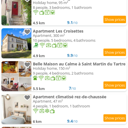
Holiday home, 95 m²
8 people, 3 bedrooms, 1 bathroom
9.1
4.5 km
/10
Apartment Les Croisettes
Apartment, 300 m²
10 people, 5 bedrooms, 4 bathrooms
9.9
4.9 km
/10
Belle Maison au Calme à Saint Martin du Tartre
Holiday home, 150 m²
9 people, 4 bedrooms, 2 bathrooms
7
5.5 km
/10
Apartment climatisé rez-de-chaussée
Apartment, 47 m²
4 people, 1 bedroom, 1 bathroom
9.4
6 km
/10