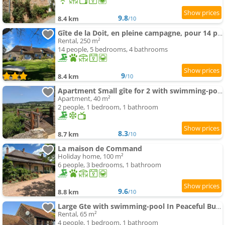
9.8
8.4 km
/10
Gîte de la Doit, en pleine campagne, pour 14 pers
Rental, 250 m²
14 people, 5 bedrooms, 4 bathrooms
9
8.4 km
/10
Apartment Small gîte for 2 with swimming-pool in peaceful Burgundy
Apartment, 40 m²
2 people, 1 bedroom, 1 bathroom
8.3
8.7 km
/10
La maison de Command
Holiday home, 100 m²
6 people, 3 bedrooms, 1 bathroom
9.6
8.8 km
/10
Large Gte with swimming-pool In Peaceful Burgundy
Rental, 65 m²
4 people, 1 bedroom, 1 bathroom