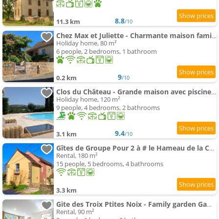
8.8
11.3 km
/10
Chez Max et Juliette - Charmante maison familiale en bordure de forêt
Holiday home, 80 m²
6 people, 2 bedrooms, 1 bathroom
9
0.2 km
/10
Clos du Château - Grande maison avec piscine privée et vue sur la vallée
Holiday home, 120 m²
9 people, 4 bedrooms, 2 bathrooms
9.4
3.1 km
/10
Gîtes de Groupe Pour 2 à # le Hameau de la Cadette
Rental, 180 m²
15 people, 5 bedrooms, 4 bathrooms
3.3 km
Gite des Troix Ptites Noix - Family garden Games close to Cluny Vignoble
Rental, 90 m²