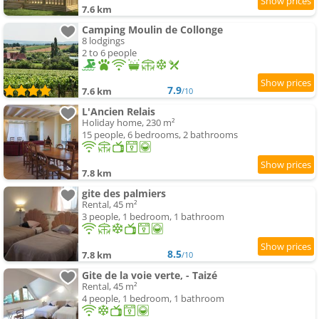
7.6 km
Camping Moulin de Collonge
8 lodgings
2 to 6 people
7.9
7.6 km
/10
L'Ancien Relais
Holiday home, 230 m²
15 people, 6 bedrooms, 2 bathrooms
7.8 km
gite des palmiers
Rental, 45 m²
3 people, 1 bedroom, 1 bathroom
8.5
7.8 km
/10
Gite de la voie verte, - Taizé
Rental, 45 m²
4 people, 1 bedroom, 1 bathroom