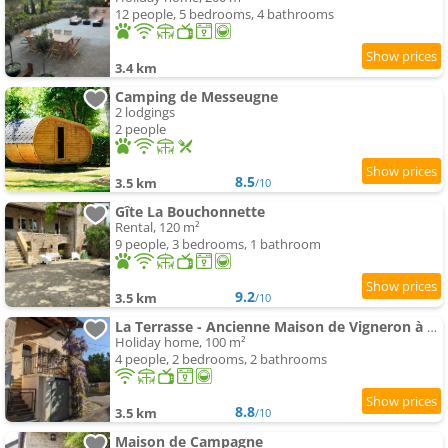
12 people, 5 bedrooms, 4 bathrooms
3.4 km
Camping de Messeugne
2 lodgings
2 people
8.5
3.5 km
/10
Gîte La Bouchonnette
Rental, 120 m²
9 people, 3 bedrooms, 1 bathroom
9.2
3.5 km
/10
La Terrasse - Ancienne Maison de Vigneron à Saint Gengoux
Holiday home, 100 m²
4 people, 2 bedrooms, 2 bathrooms
8.8
3.5 km
/10
Maison de Campagne