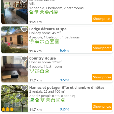
Villa
12 people, 1 bedroom, 2 bathrooms
11.4 km
Lodge détente et spa
Holiday home, 45 m²
4 people, 1 bedroom, 1 bathroom
9.4
11.4 km
/10
Country House
Holiday home, 120 m²
4 people, 1 bathroom
9.5
11.7 km
/10
Hamac et potager Gîte et chambre d'hôtes
2 rentals, 22 and 100 m²
2 and 6 people (total 8 people)
9.2
11.7 km
/10