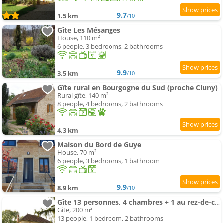
9.7
1.5 km
/10
Gîte Les Mésanges
House, 110 m²
6 people, 3 bedrooms, 2 bathrooms
9.9
3.5 km
/10
Gîte rural en Bourgogne du Sud (proche Cluny)
Rural gîte, 140 m²
8 people, 4 bedrooms, 2 bathrooms
4.3 km
Maison du Bord de Guye
House, 70 m²
6 people, 3 bedrooms, 1 bathroom
9.9
8.9 km
/10
Gîte 13 personnes, 4 chambres + 1 au rez-de-chaussée
Gite, 200 m²
13 people, 1 bedroom, 2 bathrooms