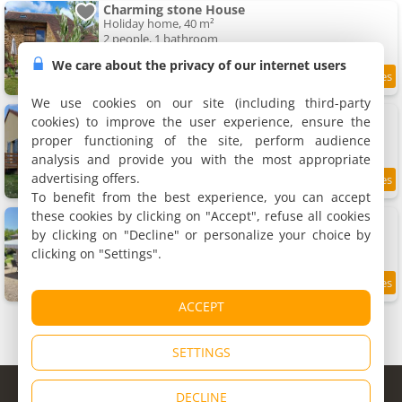
Charming stone House
Holiday home, 40 m²
2 people, 1 bathroom
We care about the privacy of our internet users
11.8 km
We use cookies on our site (including third-party
Val de Grosne
cookies) to improve the user experience, ensure the
Holiday home, 95 m²
proper functioning of the site, perform audience
4 people, 2 bedrooms, 1 bathroom
analysis and provide you with the most appropriate
advertising offers.
9.3
11.9 km
/10
To benefit from the best experience, you can accept
these cookies by clicking on "Accept", refuse all cookies
Apartment Chez isa
Apartment, 90 m²
by clicking on "Decline" or personalize your choice by
6 people, 3 bedrooms, 1 bathroom
clicking on "Settings".
9.2
12 km
/10
ACCEPT
SETTINGS
© Copyright 1998 - 2026
DECLINE