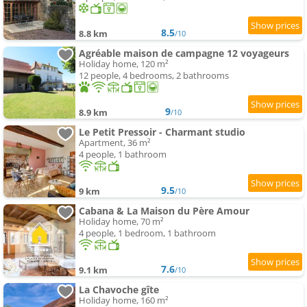
8.5
8.8 km
/10
Agréable maison de campagne 12 voyageurs
Holiday home, 120 m²
12 people, 4 bedrooms, 2 bathrooms
9
8.9 km
/10
Le Petit Pressoir - Charmant studio
Apartment, 36 m²
4 people, 1 bathroom
9.5
9 km
/10
Cabana & La Maison du Père Amour
Holiday home, 70 m²
4 people, 1 bedroom, 1 bathroom
7.6
9.1 km
/10
La Chavoche gîte
Holiday home, 160 m²