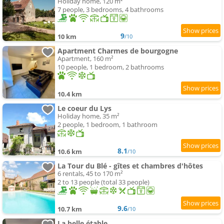
Holiday home, 120 m²
7 people, 3 bedrooms, 4 bathrooms
9
10 km
/10
Apartment Charmes de bourgogne
Apartment, 160 m²
10 people, 1 bedroom, 2 bathrooms
10.4 km
Le coeur du Lys
Holiday home, 35 m²
2 people, 1 bedroom, 1 bathroom
8.1
10.6 km
/10
La Tour du Blé - gîtes et chambres d'hôtes
6 rentals, 45 to 170 m²
2 to 13 people (total 33 people)
9.6
10.7 km
/10
La belle étable