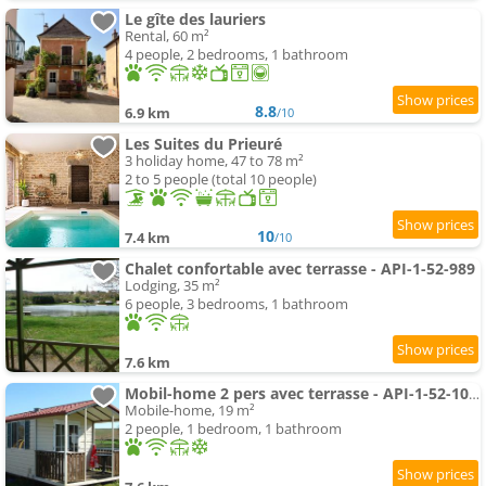
Le gîte des lauriers
Rental, 60 m²
4 people, 2 bedrooms, 1 bathroom
8.8
6.9 km
/10
Les Suites du Prieuré
3 holiday home, 47 to 78 m²
2 to 5 people (total 10 people)
10
7.4 km
/10
Chalet confortable avec terrasse - API-1-52-989
Lodging, 35 m²
6 people, 3 bedrooms, 1 bathroom
7.6 km
Mobil-home 2 pers avec terrasse - API-1-52-1054
Mobile-home, 19 m²
2 people, 1 bedroom, 1 bathroom