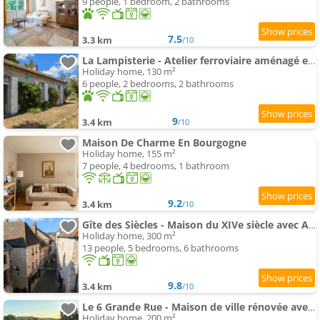
9 people, 1 bedroom, 2 bathrooms
7.5
3.3 km
/10
La Lampisterie - Atelier ferroviaire aménagé en bordure de la Voie Verte
Holiday home, 130 m²
6 people, 2 bedrooms, 2 bathrooms
9
3.4 km
/10
Maison De Charme En Bourgogne
Holiday home, 155 m²
7 people, 4 bedrooms, 1 bathroom
9.2
3.4 km
/10
Gîte des Siècles - Maison du XIVe siècle avec Ascenseur et Cinéma
Holiday home, 300 m²
13 people, 5 bedrooms, 6 bathrooms
9.8
3.4 km
/10
Le 6 Grande Rue - Maison de ville rénovée avec jardin
Holiday home, 200 m²