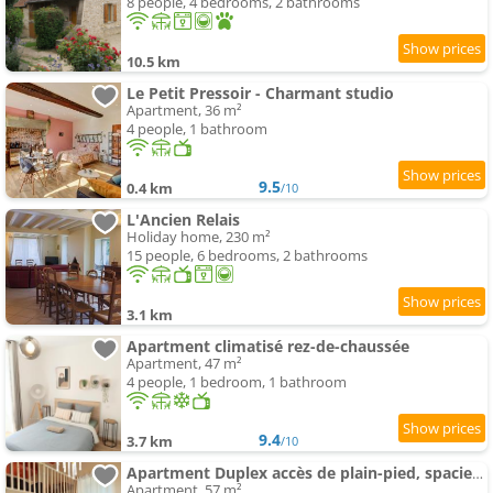
8 people, 4 bedrooms, 2 bathrooms
10.5 km
Le Petit Pressoir - Charmant studio
Apartment, 36 m²
4 people, 1 bathroom
9.5
0.4 km
/10
L'Ancien Relais
Holiday home, 230 m²
15 people, 6 bedrooms, 2 bathrooms
3.1 km
Apartment climatisé rez-de-chaussée
Apartment, 47 m²
4 people, 1 bedroom, 1 bathroom
9.4
3.7 km
/10
Apartment Duplex accès de plain-pied, spacieux lumineux
Apartment, 57 m²