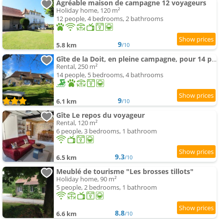
Agréable maison de campagne 12 voyageurs
Holiday home, 120 m²
12 people, 4 bedrooms, 2 bathrooms
9
5.8 km
/10
Gîte de la Doit, en pleine campagne, pour 14 pers
Rental, 250 m²
14 people, 5 bedrooms, 4 bathrooms
9
6.1 km
/10
Gîte Le repos du voyageur
Rental, 120 m²
6 people, 3 bedrooms, 1 bathroom
9.3
6.5 km
/10
Meublé de tourisme "Les brosses tillots"
Holiday home, 90 m²
5 people, 2 bedrooms, 1 bathroom
8.8
6.6 km
/10