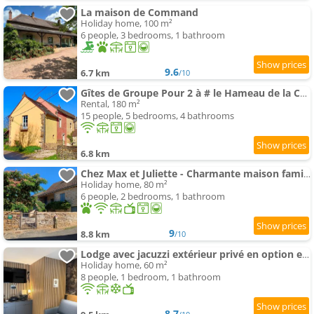
La maison de Command
Holiday home, 100 m²
6 people, 3 bedrooms, 1 bathroom
9.6
6.7 km
/10
Gîtes de Groupe Pour 2 à # le Hameau de la Cadette
Rental, 180 m²
15 people, 5 bedrooms, 4 bathrooms
6.8 km
Chez Max et Juliette - Charmante maison familiale en bordure de forêt
Holiday home, 80 m²
6 people, 2 bedrooms, 1 bathroom
9
8.8 km
/10
Lodge avec jacuzzi extérieur privé en option et mini-ferme sur place
Holiday home, 60 m²
8 people, 1 bedroom, 1 bathroom
8.7