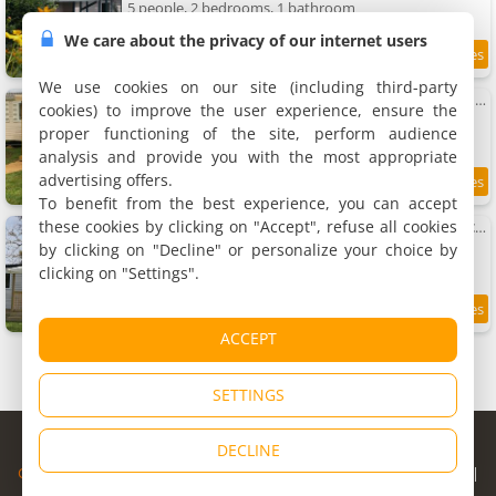
5 people, 2 bedrooms, 1 bathroom
We care about the privacy of our internet users
12 km
We use cookies on our site (including third-party
Mobil Home avec Terrasse à Saint-Boil - API-1-52-1145
cookies) to improve the user experience, ensure the
Mobile-home, 34 m²
proper functioning of the site, perform audience
6 people, 3 bedrooms, 1 bathroom
analysis and provide you with the most appropriate
advertising offers.
12 km
To benefit from the best experience, you can accept
these cookies by clicking on "Accept", refuse all cookies
Mobil-home 3 chambres avec terrasse à Saint-Boil - API-1-52-1174
Mobile-home, 34 m²
by clicking on "Decline" or personalize your choice by
6 people, 3 bedrooms, 1 bathroom
clicking on "Settings".
12 km
ACCEPT
SETTINGS
© Copyright 1998 - 2026
DECLINE
Cybevasion
|
Legal Notice
|
Privacy Policy
|
CGU
|
Legal Information
|
Partners
|
Alert system
|