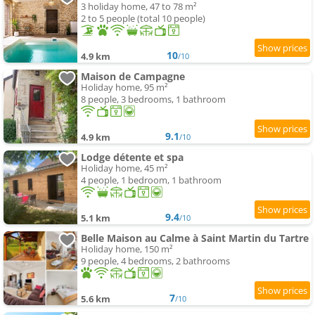
3 holiday home, 47 to 78 m²
2 to 5 people (total 10 people)
10
4.9 km
/10
Maison de Campagne
Holiday home, 95 m²
8 people, 3 bedrooms, 1 bathroom
9.1
4.9 km
/10
Lodge détente et spa
Holiday home, 45 m²
4 people, 1 bedroom, 1 bathroom
9.4
5.1 km
/10
Belle Maison au Calme à Saint Martin du Tartre
Holiday home, 150 m²
9 people, 4 bedrooms, 2 bathrooms
7
5.6 km
/10