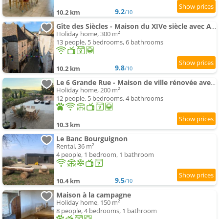
9.2
10.2 km
/10
Gîte des Siècles - Maison du XIVe siècle avec Ascenseur et Cinéma
Holiday home, 300 m²
13 people, 5 bedrooms, 6 bathrooms
9.8
10.2 km
/10
Le 6 Grande Rue - Maison de ville rénovée avec jardin
Holiday home, 200 m²
12 people, 5 bedrooms, 4 bathrooms
10.3 km
Le Banc Bourguignon
Rental, 36 m²
4 people, 1 bedroom, 1 bathroom
9.5
10.4 km
/10
Maison à la campagne
Holiday home, 150 m²
8 people, 4 bedrooms, 1 bathroom