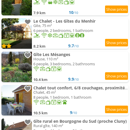
10
7.9 km
/10
Le Chalet - Les Gîtes du Menhir
Gite, 75 m²
6 people, 2 bedrooms, 1 bathroom
9.7
8.2 km
/10
Gîte Les Mésanges
House, 110 m²
6 people, 3 bedrooms, 2 bathrooms
9.9
10.4 km
/10
Chalet tout confort, 6/8 couchages, proximité forêt
Chalet, 45 m²
8 people, 1 bedroom, 1 bathroom
9
10.5 km
/10
Gîte rural en Bourgogne du Sud (proche Cluny)
Rural gîte, 140 m²