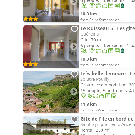
6 people, 2 bedrooms, 1 
10.3 km
from Saint-Symphorien d'Ancelles
Le Ruisseau 5 - Les gît
Guéreins
Gite, 70 m²
6 people, 2 bedrooms, 1 
10.3 km
from Saint-Symphorien d'Ancelles
Très belle demeure - Le
Solutré Pouilly
Group accommodation, 30
15 people, 5 bedrooms, 4
11.8 km
from Saint-Symphorien d'Ancelles
Gite de l'ile en bord d
Saint-Symphorien d'Ancell
Rental, 250 m²