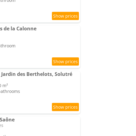
bathroom
es de la Calonne
bathroom
 Jardin des Berthelots, Solutré
0 m²
 bathrooms
e Saône
es