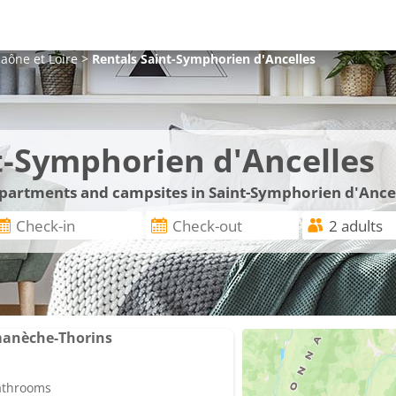
aône et Loire
>
Rentals
Saint-Symphorien d'Ancelles
t-Symphorien d'Ancelles
 apartments and campsites in Saint-Symphorien d'Ancel
manèche-Thorins
bathrooms