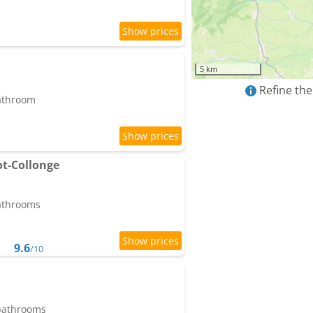
5 km
Refine the
bathroom
t-Collonge
bathrooms
9.6
/10
 bathrooms