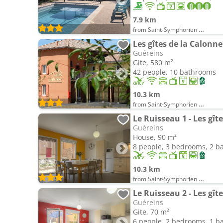
7.9 km
from Saint-Symphorien d'Ancelles
Les gîtes de la Calonne
Guéreins
Gite, 580 m²
42 people, 10 bathrooms
10.3 km
from Saint-Symphorien d'Ancelles
Le Ruisseau 1 - Les gît
Guéreins
House, 90 m²
8 people, 3 bedrooms, 2 
10.3 km
from Saint-Symphorien d'Ancelles
Le Ruisseau 2 - Les gît
Guéreins
Gite, 70 m²
6 people, 2 bedrooms, 1 