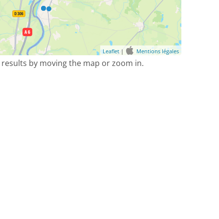
Leaflet
|
Mentions légales
 results by moving the map or zoom in.