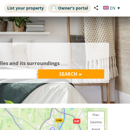
List your property
Owner's portal
EN
▼
les and its surroundings
Plan
Satellite
Relief