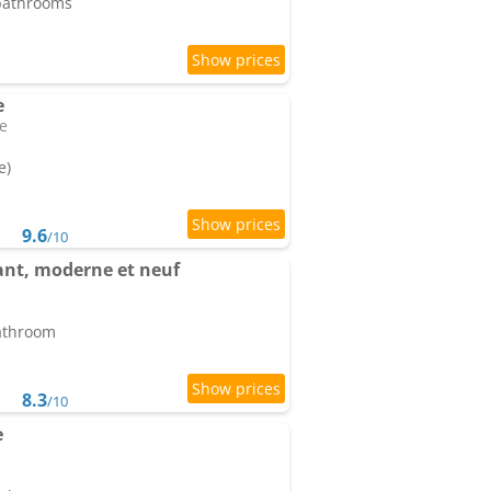
 bathrooms
e
ne
e)
9.6
/10
ant, moderne et neuf
bathroom
8.3
/10
e