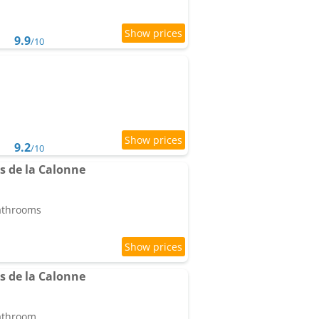
9.9
/10
9.2
/10
es de la Calonne
bathrooms
es de la Calonne
bathroom