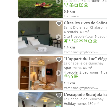
12 people, 6 bedrooms, 3
0.9 km
from center
Gîtes les rives de Saôn
Saint-Didier sur Chalaron
4 rentals, 40 m²
2 to 3 people (total 9 peopl
1.4 km
from Saint-Symphorien d'Ancelles
"L'appart du Lac" élég
La Chapelle de Guinchay
Apartment, 46 m²
4 people, 2 bedrooms, 1 
1.9 km
from Saint-Symphorien d'Ancelles
L'escapade Beaujolais
La Chapelle de Guinchay
Holiday home, 130 m²