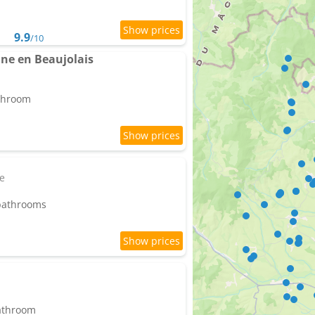
9.9
/10
ne en Beaujolais
athroom
ne
 bathrooms
bathroom