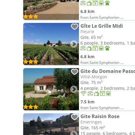
6.8 km
from Saint-Symphorien d'Ancelles
Gîte Le Grille Midi
Fleurie
Gite, 65 m²
6 people, 3 bedrooms, 1 
6.8 km
from Saint-Symphorien d'Ancelles
Gite du Domaine Passo
Villié-Morgon
Gite, 75 m²
4 people, 2 bedrooms, 2 
7.5 km
from Saint-Symphorien d'Ancelles
Gite Raisin Rose
Emeringes
Gite, 165 m²
15 people, 6 bedrooms, 4