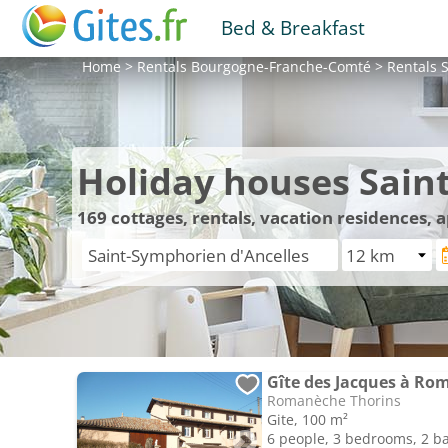
Bed & Breakfast
Home
>
Rentals
Bourgogne-Franche-Comté
>
Rentals
S
Holiday houses Sain
169
cottages, rentals, vacation residences,
Gîte des Jacques à Ro
Romanèche Thorins
Gite, 100 m²
6 people, 3 bedrooms, 2 