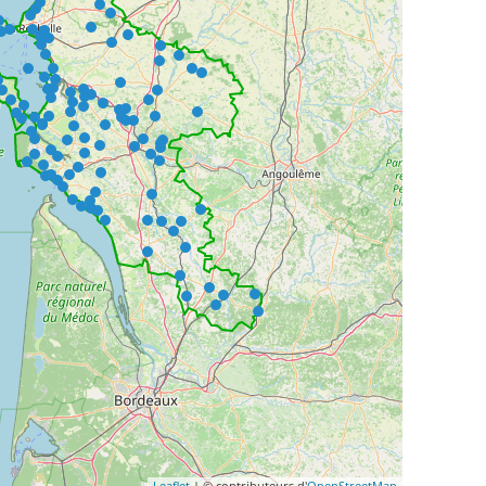
Leaflet
| © contributeurs d'
OpenStreetMap