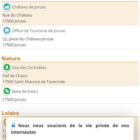
Château de Jonzac
Rue du Château
17500 Jonzac
Office de Tourisme de Jonzac
22, place du Château Jonzac
17500 Jonzac
Nature
Site des Orchidées
Fief de Chaux
17500 Saint-Maurice de Tavernole
Base de loisirs
17500 Jonzac
Loisirs
Cinéma Le Familia
Nous nous soucions de la vie privée de nos
1, rue Sadi Carnot
internautes
17500 Jonzac