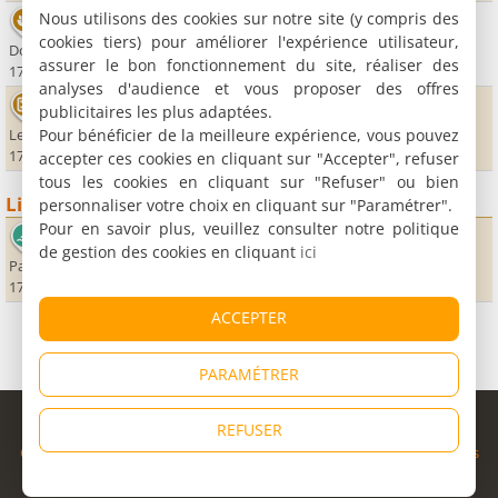
Nous utilisons des cookies sur notre site (y compris des
Thermes de Jonzac
cookies tiers) pour améliorer l'expérience utilisateur,
Domaine d'Heurtebise
assurer le bon fonctionnement du site, réaliser des
17500 Jonzac
analyses d'audience et vous proposer des offres
Casino de Jonzac
publicitaires les plus adaptées.
Pour bénéficier de la meilleure expérience, vous pouvez
Les Antilles - ZAC du Val de Seugne
17500 Jonzac
accepter ces cookies en cliquant sur "Accepter", refuser
tous les cookies en cliquant sur "Refuser" ou bien
Lieux sportifs
personnaliser votre choix en cliquant sur "Paramétrer".
Pour en savoir plus, veuillez consulter notre politique
Les Antilles de Jonzac, centre aquatique
de gestion des cookies en cliquant
ici
Parc du Val de Seugne
17500 Jonzac
ACCEPTER
PARAMÉTRER
© Copyright 1998 - 2026
REFUSER
Cybevasion
|
Mentions légales
|
Confidentialité
|
CGU
|
Informations
légales
|
Partenaires
|
Système d'alerte
|