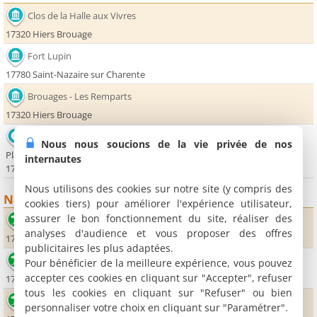
Clos de la Halle aux Vivres
17320 Hiers Brouage
Fort Lupin
17780 Saint-Nazaire sur Charente
Brouages - Les Remparts
17320 Hiers Brouage
Office de Tourisme de Port des Barques
Nous nous soucions de la vie privée de nos
Place des Blagueurs
internautes
17730 Port-des-Barques
Nous utilisons des cookies sur notre site (y compris des
Nature
cookies tiers) pour améliorer l'expérience utilisateur,
assurer le bon fonctionnement du site, réaliser des
Plage de l'Espérance
analyses d'audience et vous proposer des offres
17450 Fouras
publicitaires les plus adaptées.
Plage Nord
Pour bénéficier de la meilleure expérience, vous pouvez
accepter ces cookies en cliquant sur "Accepter", refuser
17730 Port-des-Barques
tous les cookies en cliquant sur "Refuser" ou bien
Plage Sud
personnaliser votre choix en cliquant sur "Paramétrer".