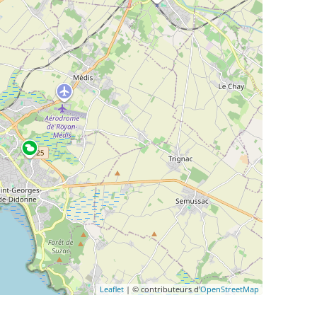
Leaflet
| © contributeurs d'
OpenStreetMap