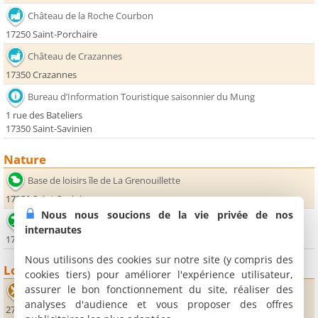
Château de la Roche Courbon
17250 Saint-Porchaire
Château de Crazannes
17350 Crazannes
Bureau d’Information Touristique saisonnier du Mung
1 rue des Bateliers
17350 Saint-Savinien
Nature
Base de loisirs île de La Grenouillette
17350 Saint-Savinien
Nous nous soucions de la vie privée de nos
Base nautique Port d'Envaux
internautes
17350 Port d'Envaux
Nous utilisons des cookies sur notre site (y compris des
Loisirs
cookies tiers) pour améliorer l'expérience utilisateur,
assurer le bon fonctionnement du site, réaliser des
Le Saint-Savinien
analyses d'audience et vous proposer des offres
27 rue de Champeroux