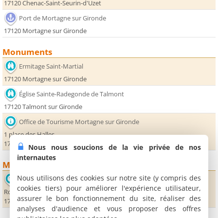
17120 Chenac-Saint-Seurin-d'Uzet
Port de Mortagne sur Gironde
17120 Mortagne sur Gironde
Monuments
Ermitage Saint-Martial
17120 Mortagne sur Gironde
Église Sainte-Radegonde de Talmont
17120 Talmont sur Gironde
Office de Tourisme Mortagne sur Gironde
1 place des Halles
17120 Mortagne sur Gironde
Nous nous soucions de la vie privée de nos
internautes
Musées
Nous utilisons des cookies sur notre site (y compris des
Musée et site gallo-romains du Fâ
cookies tiers) pour améliorer l'expérience utilisateur,
Route du Fâ
assurer le bon fonctionnement du site, réaliser des
17120 Barzan
analyses d'audience et vous proposer des offres