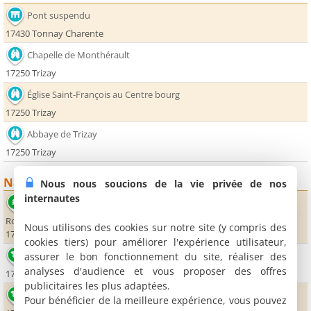
Pont suspendu
17430 Tonnay Charente
Chapelle de Monthérault
17250 Trizay
Église Saint-François au Centre bourg
17250 Trizay
Abbaye de Trizay
17250 Trizay
Nature
Nous nous soucions de la vie privée de nos
internautes
Parc Botanique des Jardins de Compostelle
Route de Saint-Agnant
Nous utilisons des cookies sur notre site (y compris des
17250 Trizay
cookies tiers) pour améliorer l'expérience utilisateur,
Aire de Loisirs de Cabariot
assurer le bon fonctionnement du site, réaliser des
analyses d'audience et vous proposer des offres
17430 Cabariot
publicitaires les plus adaptées.
Lac de Trizay
Pour bénéficier de la meilleure expérience, vous pouvez