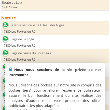
Route de Loix
17111 Loix
Nature
Réserve naturelle de Lilleau des Niges
17880 Les Portes en Ré
Plage de La Loge
17880 Les Portes en Ré
Plage de l'Anse du Fourneau
17880 Les Portes en Ré
Plage de Trousse-Chemise
Nous nous soucions de la vie privée de nos
17880 Les Portes en Ré
internautes
Plage du Gros Jonc
Nous utilisons des cookies sur notre site (y compris des
17880 Les Portes en Ré
cookies tiers) pour améliorer l'expérience utilisateur,
Plage du Marchais
assurer le bon fonctionnement du site, réaliser des
analyses d'audience et vous proposer des offres
17880 Les Portes en Ré
publicitaires les plus adaptées.
Plage de La Conche des Baleines