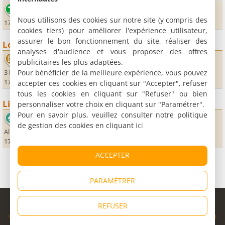
Plage Vert Bois
Nous utilisons des cookies sur notre site (y compris des
17550 Dolus d'Oléron
cookies tiers) pour améliorer l'expérience utilisateur,
assurer le bon fonctionnement du site, réaliser des
Loisirs
analyses d'audience et vous proposer des offres
Casino de Saint Trojan les Bains
publicitaires les plus adaptées.
Pour bénéficier de la meilleure expérience, vous pouvez
3 boulevard Pierre Wiehn
17370 Saint-Trojan-les-Bains
accepter ces cookies en cliquant sur "Accepter", refuser
tous les cookies en cliquant sur "Refuser" ou bien
Lieux sportifs
personnaliser votre choix en cliquant sur "Paramétrer".
Pour en savoir plus, veuillez consulter notre politique
Ecuries du Carbet
de gestion des cookies en cliquant
ici
Allée Monplaisir
17370 Saint-Trojan-les-Bains
ACCEPTER
PARAMÉTRER
© Copyright 1998 - 2026
REFUSER
Cybevasion
|
Mentions légales
|
Confidentialité
|
CGU
|
Informations