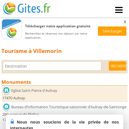
x
Télécharger notre application gratuite
Recherchez et réservez vos séjours sur notre
application
Tourisme à Villemorin
Monuments
Eglise Saint-Pierre d'Aulnay
17470 Aulnay
Bureau d’Information Touristique saisonnier d’Aulnay-de-Saintonge
290 avenue de l’Eglise
17470 Aulnay
Nous nous soucions de la vie privée de nos
internautes