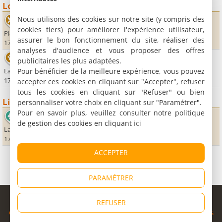
Loisirs
Nous utilisons des cookies sur notre site (y compris des
Le Neuf
cookies tiers) pour améliorer l'expérience utilisateur,
Place Aristide Briand
assurer le bon fonctionnement du site, réaliser des
17470 Aulnay
analyses d'audience et vous proposer des offres
L'asinerie du baudet du Poitou
publicitaires les plus adaptées.
Pour bénéficier de la meilleure expérience, vous pouvez
La Tillauderie
17470 Dampierre sur Boutonne
accepter ces cookies en cliquant sur "Accepter", refuser
tous les cookies en cliquant sur "Refuser" ou bien
Lieux sportifs
personnaliser votre choix en cliquant sur "Paramétrer".
Pour en savoir plus, veuillez consulter notre politique
Centre équestre de la Borderie
de gestion des cookies en cliquant
ici
La Borderie
17470 Villemorin
ACCEPTER
PARAMÉTRER
© Copyright 1998 - 2026
REFUSER
Cybevasion
|
Mentions légales
|
Confidentialité
|
CGU
|
Informations