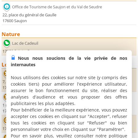
Office de Tourisme de Saujon et du Val de Seudre
22, place du général de Gaulle
17600 Saujon
Nature
Lac de Cadeuil
17250 Sainte-Gemme
Nous nous soucions de la vie privée de nos
Loisirs
internautes
La Table
Nous utilisons des cookies sur notre site (y compris des
7, rue de l'église
cookies tiers) pour améliorer l'expérience utilisateur,
17120 Meursac
assurer le bon fonctionnement du site, réaliser des
analyses d'audience et vous proposer des offres
Les Acacias
publicitaires les plus adaptées.
1 rue du Grand Pré
Pour bénéficier de la meilleure expérience, vous pouvez
17600 Corme Royal
accepter ces cookies en cliquant sur "Accepter", refuser
Gare Le Train des Mouettes
tous les cookies en cliquant sur "Refuser" ou bien
17600 Saujon
personnaliser votre choix en cliquant sur "Paramétrer".
Pour en savoir plus, veuillez consulter notre politique