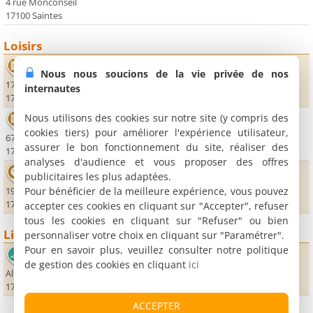
4 rue Monconseil
17100 Saintes
Loisirs
Atlantic Ciné
Nous nous soucions de la vie privée de nos
17, rue Champagne Saint-Georges - Parc Les Coteaux
internautes
17100 Saintes
Nous utilisons des cookies sur notre site (y compris des
Cinéma Gallia
cookies tiers) pour améliorer l'expérience utilisateur,
67 ter, cours National
assurer le bon fonctionnement du site, réaliser des
17100 Saintes
analyses d'audience et vous proposer des offres
Bowling de Saintes
publicitaires les plus adaptées.
Pour bénéficier de la meilleure expérience, vous pouvez
19, rue des Rochers
17100 Saintes
accepter ces cookies en cliquant sur "Accepter", refuser
tous les cookies en cliquant sur "Refuser" ou bien
Lieux sportifs
personnaliser votre choix en cliquant sur "Paramétrer".
Pour en savoir plus, veuillez consulter notre politique
Aquarelle
de gestion des cookies en cliquant
ici
Allée de la Guyarderie
17100 Saintes
ACCEPTER