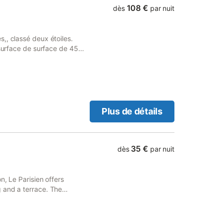
108 €
dès
par nuit
,, classé deux étoiles.
 surface de surface de 45
 coin salon. Une chambre
. La maison est dans une
ne partagée avec les
Plus de détails
35 €
dès
par nuit
n, Le Parisien offers
 and a terrace. The