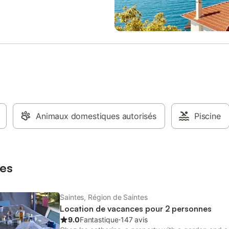
it. Entièrement rénové, on s'y
 et on a envie d'y revenir. L'accès
 qui se trouve à 50m est libre et
e est entièrement réservée aux
. Les draps et serviettes sont
our un lit, mais il a un supplément
 le deuxième lit est souhaité.
Animaux domestiques autorisés
Piscine
es
Saintes, Région de Saintes
Location de vacances pour 2 personnes
9.0
Fantastique
⋅
147 avis