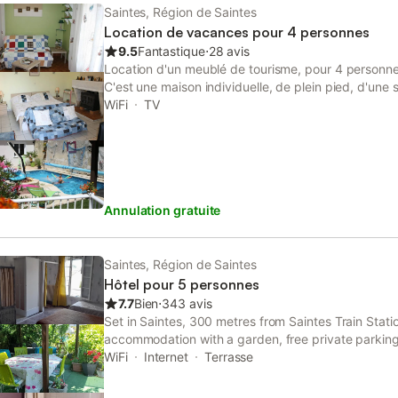
Saintes, Région de Saintes
Location de vacances pour 4 personnes
9.5
Fantastique
⋅
28 avis
Location d'un meublé de tourisme, pour 4 personnes
C'est une maison individuelle, de plein pied, d'une
M2, et qui comprend: Une cuisine équipée avec un
WiFi
TV
séparée avec lits jumeaux Une salle d'eau avec WC
cour fermée, avec salon de jardin, barbecue, pisci
propriétaires, et transats.
Annulation gratuite
Saintes, Région de Saintes
Hôtel pour 5 personnes
7.7
Bien
⋅
343 avis
Set in Saintes, 300 metres from Saintes Train Statio
accommodation with a garden, free private parking
property is located 1.
WiFi
Internet
Terrasse