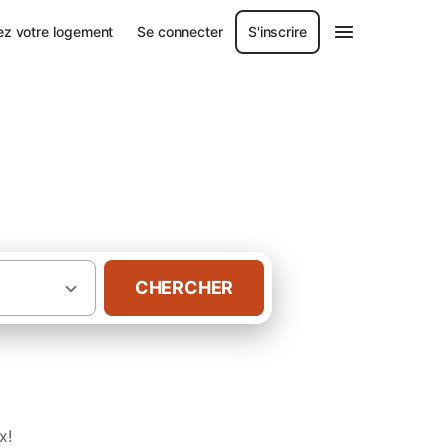
ez votre logement
Se connecter
S'inscrire
CHERCHER
·
·
aine
Charente-Maritime
Gîtes à Saintes
x!