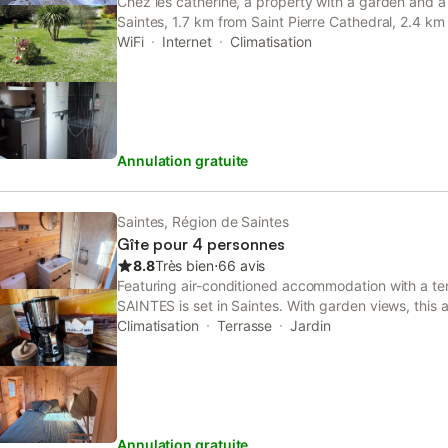
Chez les catherine, a property with a garden and a t
Saintes, 1.7 km from Saint Pierre Cathedral, 2.4 
as well as 40 km from Royan Train station. The ai
WiFi
Internet
Climatisation
is 2.
Annulation gratuite
Saintes, Région de Saintes
Gîte pour 4 personnes
8.8
Très bien
⋅
66 avis
Featuring air-conditioned accommodation with a te
SAINTES is set in Saintes. With garden views, this
balcony. The property is non-smoking and is locate
Climatisation
Terrasse
Jardin
Station.
Annulation gratuite