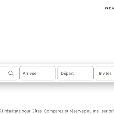
Publi
 de vacances à Saintes
Arrivée
Départ
Invités
·
·
Gîtes et locations de vacances
France
Nouvelle-Aquit
51 résultats pour Gîtes. Comparez et réservez au meilleur pri