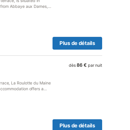
errace, is situated in
km from Abbaye aux Dames,
r-conditioned accommodation
Plus de détails
86 €
dès
par nuit
rrace, La Roulotte du Maine
 accommodation offers a
d 2.1 km from Saintes Train
Plus de détails