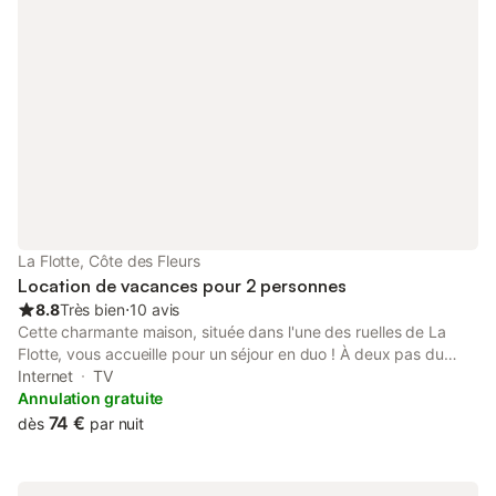
La Flotte, Côte des Fleurs
Location de vacances pour 2 personnes
8.8
Très bien
⋅
10 avis
Cette charmante maison, située dans l'une des ruelles de La
Flotte, vous accueille pour un séjour en duo ! À deux pas du
port, de la plage et du marché, vous pourrez profiter pleinement
Internet
TV
de La Flotte à pied : vous baigner, flâner sur le marché, savourer
Annulation gratuite
de délicieux fruits de mer ou encore profiter des terrasses et de
74 €
dès
par nuit
la vue sur les bateaux. Ce cocon douillet est joliment décoré et
vous ouvre ses portes sur un espace de vie entièrement ouvert.
La cuisine moderne, équipée de plaques vitrocéramiques, d'un