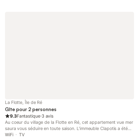
plaques vitrocéramiques, grille-pain, bouilloire électrique,
cafetière électrique, combiné micro-ondes). Bains/WC ou
douche/WC. Chauffage électrique. Balcon ou terrasse. Meubles
de terrasse, mobilier de balcon. A disposition: chaise haute pour
enfant, lit bébé (en sus), sèche-cheveux. Internet (Connexion
WIFI, gratuit). Veuillez noter: logement non-fumeur. Maximum 1
animal/ chien autorisé. Détecteur de fumée, extincteur. Cette
location est un exemple de location / d'appartement.
La Flotte, Île de Ré
Gîte pour 2 personnes
9.3
Fantastique
⋅
3 avis
Au coeur du village de la Flotte en Ré, cet appartement vue mer
saura vous séduire en toute saison. L'immeuble Clapotis a été
rénové en 2021 et dispose de deux appartements d'architecte
WiFi
TV