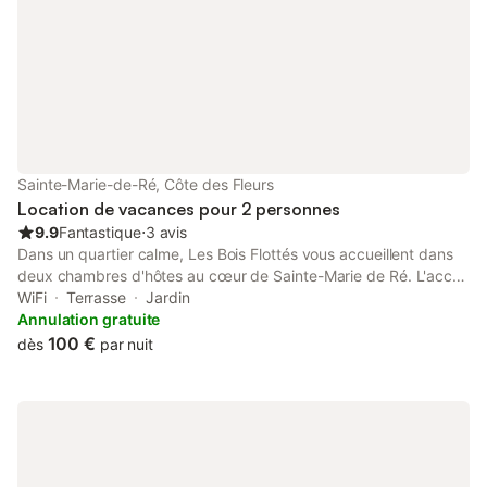
canapé-lit confortable, petites tab
Sainte-Marie-de-Ré, Côte des Fleurs
Location de vacances pour 2 personnes
9.9
Fantastique
⋅
3 avis
Dans un quartier calme, Les Bois Flottés vous accueillent dans
deux chambres d'hôtes au cœur de Sainte-Marie de Ré. L'accès
aux chambres est indépendant. Chaque chambre possède sa
WiFi
Terrasse
Jardin
propre salle de bain attenante. La "chambre mer" (17 m², salle
Annulation gratuite
de bain incluse avec douche, vasque, toilette) donne sur une
100 €
dès
par nuit
terrasse privative avec salon de jardin et parasol. La "chambre
grise" (13 m², salle de bain incluse avec douche, petit lavabo,
toilette) donne sur une terrasse couverte avec salon de jardin.
Les deux chambres ne sont pas adjacentes et se situent dans
un jardin clos de murs. Un réfrigérateur partagé est à disposition
des hôtes dans un local contigu. Les vélos peuvent stationner à