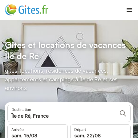
Gîtes et locations de vacances
Île de Ré
gîtes, locations, résidences de vacances,
appartements et campings à Île de Ré et ses
environs
Destination
Île de Ré, France
Arrivée
Départ
sam. 15/08
sam. 22/08