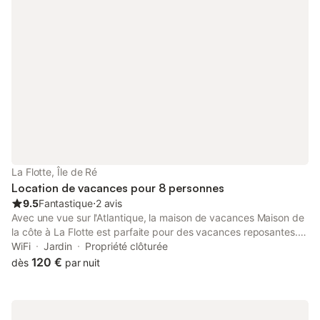
La Flotte, Île de Ré
Location de vacances pour 8 personnes
9.5
Fantastique
⋅
2 avis
Avec une vue sur l'Atlantique, la maison de vacances Maison de
la côte à La Flotte est parfaite pour des vacances reposantes.
La propriété de 2 étages se compose d'un salon, d'une cuisine,
WiFi
Jardin
Propriété clôturée
de 3 chambres et de 2 salles de bains ainsi que de toilettes
120 €
dès
par nuit
supplémentaires et peut donc accueillir 8 personnes. Les
équipements supplémentaires comprennent le Wi-Fi avec un
espace de travail dédié pour le télétravail, une télévision, un
ventilateur, une machine à laver ainsi qu'un séchoir. Un lit bébé