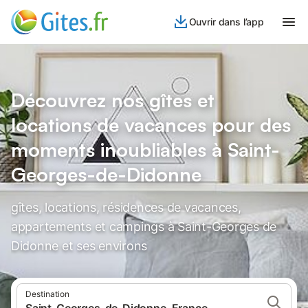
Ouvrir dans l’app
Découvrez nos gîtes et
locations de vacances pour des
moments inoubliables à Saint-
Georges-de-Didonne
gîtes, locations, résidences de vacances,
appartements et campings à Saint-Georges de
Didonne et ses environs
Destination