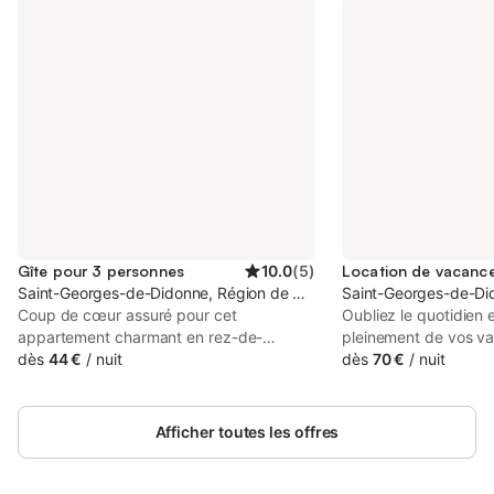
Gîte pour 3 personnes
10.0
(
5
)
Saint-Georges-de-Didonne, Région de Rochefort
Saint-Georges-de-Di
Coup de cœur assuré pour cet
Oubliez le quotidien e
appartement charmant en rez-de-
pleinement de vos va
chaussée de la résidence "Étoile de Mer"
dès
44 €
/
nuit
tour au marché le ma
dès
70 €
/
nuit
! Dès l’entrée, vous découvrirez une pièce
déjeuner au soleil dan
de vie lumineuse, équipée d’un canapé
pause sur le sable l'a
convertible type Clic-clac, d’un lit
posez-vous un instan
Afficher toutes les offres
gigogne en 90cm et d’une TV écran plat,
séjour avec canapé, 
idéale pour se détendre après une
de lecture. Cuisinez 
journée au bord de l’eau. Son espace
même en vacances da