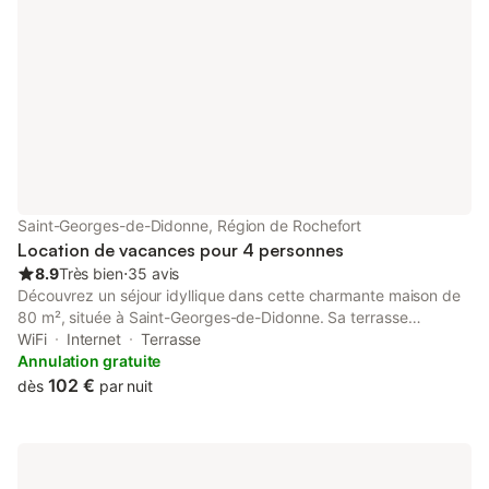
étage de la résidence. 17333 190083 MT
Saint-Georges-de-Didonne, Région de Rochefort
Location de vacances pour 4 personnes
8.9
Très bien
⋅
35 avis
Découvrez un séjour idyllique dans cette charmante maison de
80 m², située à Saint-Georges-de-Didonne. Sa terrasse
spacieuse et son jardin clôturé créent une ambiance parfaite
WiFi
Internet
Terrasse
pour la détente et les activités en plein air. - 2 chambres
Annulation gratuite
confortables pouvant accueillir jusqu'à 4 personnes - Entrée
102 €
dès
par nuit
privée et parking inclus - Proche des plages pittoresques et des
attractions locales Extérieur : La maison dispose d'un jardin clos
où vous pouvez profiter du soleil et passer du temps en famille
ou entre amis. Sa terrasse meublée est idéale pour des