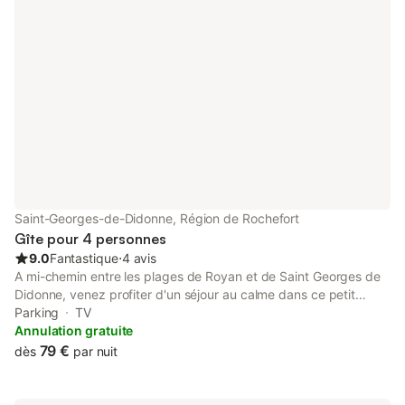
solo, combinant charme, confort et
dépôt de garantie «
praticité, pour que chaque instant
uniquement par empr
devienne un souvenir inoubliable. VUE
(aucun débit) via un 
MER - TERRASSE PRIVATIVE - PARKING
notre partenaire Swikl
PRIVATIF EN SOUS-SOL - PROXIMITÉ
location. Cette autor
PLAGE A régler au plus tard 1 semaine
levée par nos
avant votre arrivée : * Un
Saint-Georges-de-Didonne, Région de Rochefort
Gîte pour 4 personnes
9.0
Fantastique
⋅
4 avis
A mi-chemin entre les plages de Royan et de Saint Georges de
Didonne, venez profiter d'un séjour au calme dans ce petit
appartement idéalement situé pour découvrir la côte
Parking
TV
charentaise. Description : - Appartement de plain-pied -
Annulation gratuite
Capacité : 2 à 4 personnes - Une chambre avec lit de 140x190
79 €
dès
par nuit
- Séjour avec canapé convertible - Cuisine équipée : Micro-
onde, Cafetière classique, frigo top, Petit Lave-vaisselle, lave-
linge. - Terrasse privative - Possibilité de rentrer les vélos -