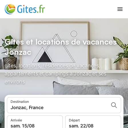
Gîtes et locations de vacances
Jonzac
gîtes, locations, résidences de vacances,
appartements et campings à Jonzac et ses
environs
Destination
Jonzac, France
Arrivée
Départ
sam. 15/08
sam. 22/08