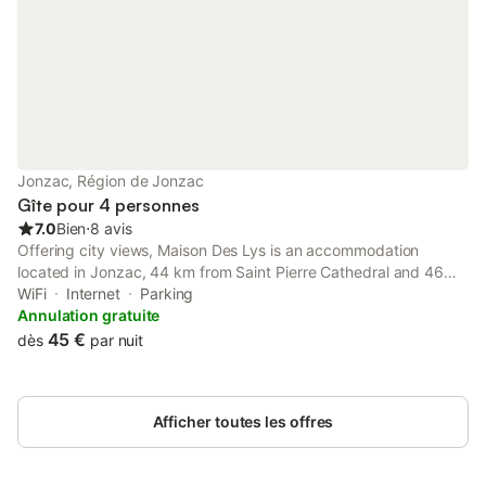
Jonzac, Région de Jonzac
Gîte pour 4 personnes
7.0
Bien
⋅
8 avis
Offering city views, Maison Des Lys is an accommodation
located in Jonzac, 44 km from Saint Pierre Cathedral and 46
km from Abbaye aux Dames. Both free WiFi and parking on-site
WiFi
Internet
Parking
are accessible at the apartment free of charge.
Annulation gratuite
45 €
dès
par nuit
Afficher toutes les offres