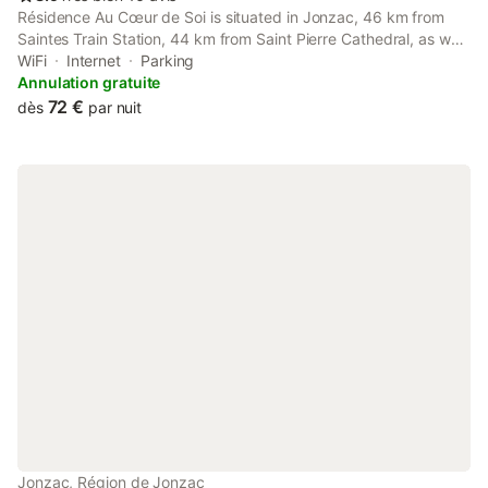
Résidence Au Cœur de Soi is situated in Jonzac, 46 km from
Saintes Train Station, 44 km from Saint Pierre Cathedral, as well
as 46 km from Abbaye aux Dames. There is a private entrance
WiFi
Internet
Parking
at the apartment for the convenience of those who stay.
Annulation gratuite
72 €
dès
par nuit
Jonzac, Région de Jonzac