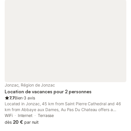
spéciales » lors de la réservation ou contacter directement
l'établissement. Ses coordonnées figurent sur votre confirmation
de réservation. Les enterrements de vie de célibataire et autres
fêtes de ce type sont interdits dans cet établissement.
Jonzac, Région de Jonzac
Location de vacances pour 2 personnes
7.7
Bien
⋅
3 avis
Located in Jonzac, 45 km from Saint Pierre Cathedral and 46
km from Abbaye aux Dames, Au Pas Du Chateau offers a
garden and air conditioning. The 2-star holiday home is 39 km
WiFi
Internet
Terrasse
from Cognac Golf Course.
20 €
dès
par nuit