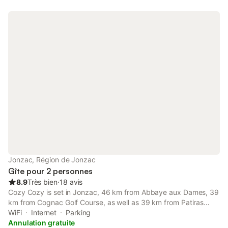
Jonzac, Région de Jonzac
Gîte pour 2 personnes
8.9
Très bien
⋅
18 avis
Cozy Cozy is set in Jonzac, 46 km from Abbaye aux Dames, 39
km from Cognac Golf Course, as well as 39 km from Patiras
Island. It is situated 45 km from Saint Pierre Cathedral and
WiFi
Internet
Parking
features private check-in and check-out.
Annulation gratuite