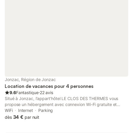
Jonzac, Région de Jonzac
Location de vacances pour 4 personnes
9.6
Fantastique
⋅
22 avis
Situé à Jonzac, l'appart'hôtel LE CLOS DES THERMES vous
propose un hébergement avec connexion Wi-Fi gratuite et
télévision à écran plat. Il met également à votre disposition un
WiFi
Internet
Parking
jardin. Veuillez informer l'établissement LE CLOS DES THERMES
34 €
dès
par nuit
à l'avance de l'heure à laquelle vous prévoyez d'arriver. Vous
pouvez indiquer cette information dans la rubrique « Demandes