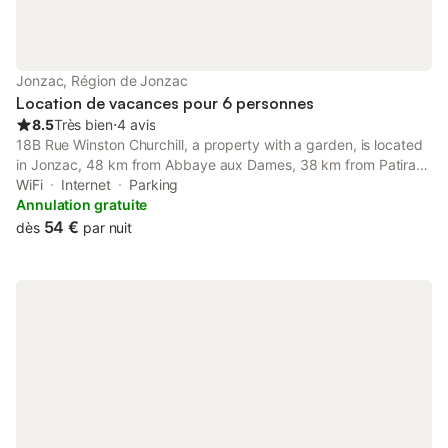
Jonzac, Région de Jonzac
Location de vacances pour 6 personnes
8.5
Très bien
⋅
4 avis
18B Rue Winston Churchill, a property with a garden, is located
in Jonzac, 48 km from Abbaye aux Dames, 38 km from Patiras
Island, as well as 41 km from Cognac Golf Course.
WiFi
Internet
Parking
Annulation gratuite
54 €
dès
par nuit