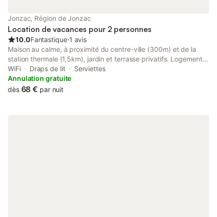
Jonzac, Région de Jonzac
Location de vacances pour 2 personnes
10.0
Fantastique
⋅
1 avis
Maison au calme, à proximité du centre-ville (300m) et de la
station thermale (1,5km), jardin et terrasse privatifs. Logement
tout juste refait à neuf. Maison mitoyenne de 35m² comprenant
WiFi
Draps de lit
Serviettes
une cuisine aménagée et équipée, une chambre/salon, une salle
Annulation gratuite
de bain avec les wc. Linge de lit et de toilette inclus. Place de
68 €
dès
par nuit
parking privée Cour privative clôturée et fermée par un portail
qui se ferme à clefs.