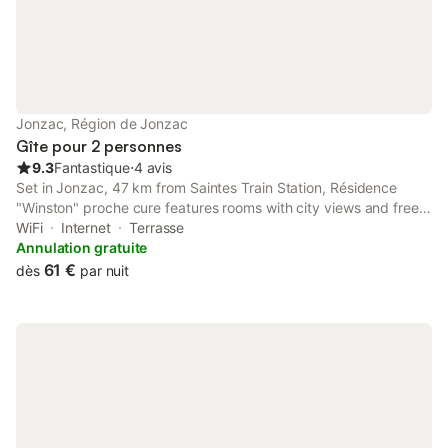
Jonzac, Région de Jonzac
Gîte pour 2 personnes
9.3
Fantastique
⋅
4 avis
Set in Jonzac, 47 km from Saintes Train Station, Résidence
"Winston" proche cure features rooms with city views and free
WiFi. It is located 45 km from Saint Pierre Cathedral and offers a
WiFi
Internet
Terrasse
concierge service.
Annulation gratuite
61 €
dès
par nuit