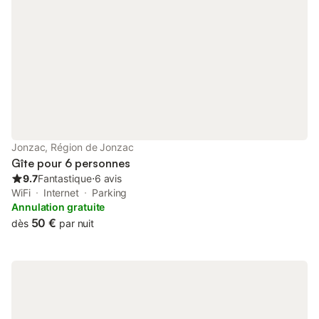
de l'établissement). Côté terre ? La région Charente-Maritime
vous séduira par ses loisirs sportifs et ses trésors architecturaux
: accrobranches, parcours tyrolienne, balade VTT, escalade,
visite de la région… Le logement : Séjour avec lit double
(180cm). Kitchenette équipée. Salle de douche, WC. Balcon.
Equipements : L'appartement est équipé d'une télévision, du
wifi, de plaques de cuisson, d'un réfrigérateur avec congélateur,
d'un four micro-ondes et d'un lave-vaisselle. Caractéristiques de
la location de vacances : Accès Wifi : accessible gratuitement
Accessible en train : Jonzac (2.1 km) Animaux admis : les
Jonzac, Région de Jonzac
animaux de -8kg sont acceptés moyennant une redevance de
Gîte pour 6 personnes
14€ / nuit Borne de recharge pour voitures électriques
9.7
Fantastique
⋅
6 avis
WiFi
Internet
Parking
Annulation gratuite
50 €
dès
par nuit