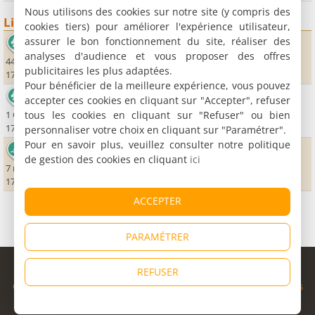
Nous utilisons des cookies sur notre site (y compris des
Lieux sportifs
cookies tiers) pour améliorer l'expérience utilisateur,
assurer le bon fonctionnement du site, réaliser des
Club hippique de Saintes
analyses d'audience et vous proposer des offres
44 chemin des Brandes
publicitaires les plus adaptées.
17610 Chaniers
Pour bénéficier de la meilleure expérience, vous pouvez
Les Ânes de la Rêverie
accepter ces cookies en cliquant sur "Accepter", refuser
tous les cookies en cliquant sur "Refuser" ou bien
1 Chez Peros
17610 Saint-Sauvant
personnaliser votre choix en cliquant sur "Paramétrer".
Pour en savoir plus, veuillez consulter notre politique
Piscine municipale
de gestion des cookies en cliquant
ici
7 route de la vallée
17770 Saint-Césaire
ACCEPTER
PARAMÉTRER
© Copyright 1998 - 2026
REFUSER
Cybevasion
|
Mentions légales
|
Confidentialité
|
CGU
|
Informations
légales
|
Partenaires
|
Système d'alerte
|