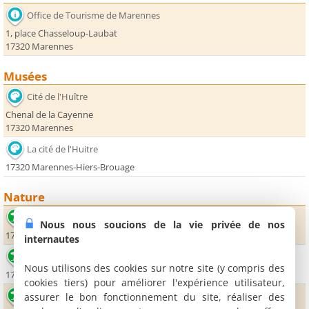
Office de Tourisme de Marennes
1, place Chasseloup-Laubat
17320 Marennes
Musées
Cité de l'Huître
Chenal de la Cayenne
17320 Marennes
La cité de l'Huitre
17320 Marennes-Hiers-Brouage
Nature
Marennes-Plage
Nous nous soucions de la vie privée de nos
17320 Marennes
internautes
Plage le Mus de Loup
Nous utilisons des cookies sur notre site (y compris des
17390 La Tremblade
cookies tiers) pour améliorer l'expérience utilisateur,
Plage de Bourcefranc
assurer le bon fonctionnement du site, réaliser des