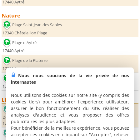
17440 Aytré
Nature
Plage Saint-Jean des Sables
17340 Châtelaillon Plage
Plage d'Aytré
17440 Aytré
Plage de la Platerre
17690 Angoulins
Nous nous soucions de la vie privée de nos
Plage du Loiron
internautes
17690 Angoulins
Nous utilisons des cookies sur notre site (y compris des
Lieux sportifs
cookies tiers) pour améliorer l'expérience utilisateur,
assurer le bon fonctionnement du site, réaliser des
Golf la Rochelle sud
analyses d'audience et vous proposer des offres
Domaine de Pique Fesse
publicitaires les plus adaptées.
17220 La Jarne
Pour bénéficier de la meilleure expérience, vous pouvez
Société hippique l'Aunis
accepter ces cookies en cliquant sur "Accepter", refuser