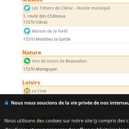
Les Trésors de Clérac - Musée municipal
1, route des Châteaux
17270 Clérac
Maison de la Forêt
17210 Montlieu la Garde
Nature
Aire de loisirs de Beauvallon
17270 Montguyon
Loisirs
Le Ciné
Allée des Platanes
Nous nous soucions de la vie privée de nos interna
17270 Montguyon
Lieux sportifs
Nous utilisons des cookies sur notre site (y compris des c
Pôle mécanique de la Haute-Saintonge