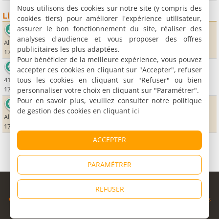
Nous utilisons des cookies sur notre site (y compris des
Lieux sportifs
cookies tiers) pour améliorer l'expérience utilisateur,
assurer le bon fonctionnement du site, réaliser des
Golf de la Palmyre
analyses d'audience et vous proposer des offres
Allée du Grand large
publicitaires les plus adaptées.
17570 La Palmyre
Pour bénéficier de la meilleure expérience, vous pouvez
Le Cheval Autrement
accepter ces cookies en cliquant sur "Accepter", refuser
tous les cookies en cliquant sur "Refuser" ou bien
41, avenue des Mathes
17570 Les Mathes
personnaliser votre choix en cliquant sur "Paramétrer".
Pour en savoir plus, veuillez consulter notre politique
Hippodrome Côte de Beauté La Palmyre
de gestion des cookies en cliquant
ici
Allée de Gannes
17570 La Palmyre
ACCEPTER
PARAMÉTRER
© Copyright 1998 - 2026
REFUSER
Cybevasion
|
Mentions légales
|
Confidentialité
|
CGU
|
Informations
légales
|
Partenaires
|
Système d'alerte
|