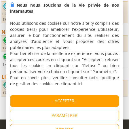
Nous nous soucions de la vie privée de nos
Musée de la mytiliculture
internautes
Place de l'église
17137 Esnandes
Nous utilisons des cookies sur notre site (y compris des
cookies tiers) pour améliorer l'expérience utilisateur,
Nature
assurer le bon fonctionnement du site, réaliser des
Plage de la pointe Saint-Clémence
analyses d'audience et vous proposer des offres
publicitaires les plus adaptées.
17137 Esnandes
Pour bénéficier de la meilleure expérience, vous pouvez
Plage
accepter ces cookies en cliquant sur "Accepter", refuser
17137 Nieul sur Mer
tous les cookies en cliquant sur "Refuser" ou bien
personnaliser votre choix en cliquant sur "Paramétrer".
Lieux sportifs
Pour en savoir plus, veuillez consulter notre politique
de gestion des cookies en cliquant
ici
Golf de la Prée
17137 Marsilly
ACCEPTER
PARAMÉTRER
© Copyright 1998 - 2026