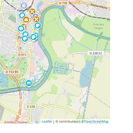
Leaflet
| © contributeurs d'
OpenStreetMap