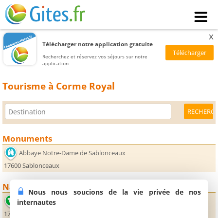
x
Télécharger notre application gratuite
Recherchez et réservez vos séjours sur notre
application
Tourisme à Corme Royal
Monuments
Abbaye Notre-Dame de Sablonceaux
17600 Sablonceaux
Nature
Nous nous soucions de la vie privée de nos
Lac de Cadeuil
internautes
17250 Sainte-Gemme