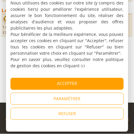
Nous utilisons des cookies sur notre site (y compris des
cookies tiers) pour améliorer l'expérience utilisateur,
Loisirs
assurer le bon fonctionnement du site, réaliser des
Les Acacias
analyses d'audience et vous proposer des offres
1 rue du Grand Pré
publicitaires les plus adaptées.
17600 Corme Royal
Pour bénéficier de la meilleure expérience, vous pouvez
accepter ces cookies en cliquant sur "Accepter", refuser
tous les cookies en cliquant sur "Refuser" ou bien
personnaliser votre choix en cliquant sur "Paramétrer".
Pour en savoir plus, veuillez consulter notre politique
de gestion des cookies en cliquant
ici
ACCEPTER
PARAMÉTRER
© Copyright 1998 - 2026
REFUSER
Cybevasion
|
Mentions légales
|
Confidentialité
|
CGU
|
Informations
légales
|
Partenaires
|
Système d'alerte
|