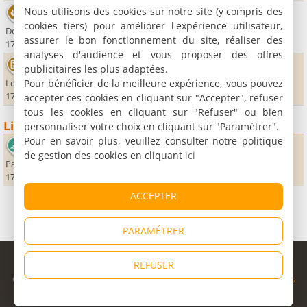
Nous utilisons des cookies sur notre site (y compris des
Thermes de Jonzac
cookies tiers) pour améliorer l'expérience utilisateur,
Domaine d'Heurtebise
assurer le bon fonctionnement du site, réaliser des
17500 Jonzac
analyses d'audience et vous proposer des offres
Casino de Jonzac
publicitaires les plus adaptées.
Pour bénéficier de la meilleure expérience, vous pouvez
Les Antilles - ZAC du Val de Seugne
17500 Jonzac
accepter ces cookies en cliquant sur "Accepter", refuser
tous les cookies en cliquant sur "Refuser" ou bien
Lieux sportifs
personnaliser votre choix en cliquant sur "Paramétrer".
Pour en savoir plus, veuillez consulter notre politique
Les Antilles de Jonzac, centre aquatique
de gestion des cookies en cliquant
ici
Parc du Val de Seugne
17500 Jonzac
ACCEPTER
PARAMÉTRER
© Copyright 1998 - 2026
REFUSER
Cybevasion
|
Mentions légales
|
Confidentialité
|
CGU
|
Informations
légales
|
Partenaires
|
Système d'alerte
|