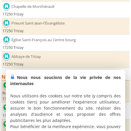
Chapelle de Monthérault
17250 Trizay
Prieuré Saint-Jean-l'Évangéliste
17250 Trizay
Église Saint-François au Centre bourg
17250 Trizay
Abbaye de Trizay
17250 Trizay
Nature
Nous nous soucions de la vie privée de nos
internautes
Parc Botanique des Jardins de Compostelle
Route de Saint-Agnant
Nous utilisons des cookies sur notre site (y compris des
17250 Trizay
cookies tiers) pour améliorer l'expérience utilisateur,
Aire de Loisirs de Cabariot
assurer le bon fonctionnement du site, réaliser des
analyses d'audience et vous proposer des offres
17430 Cabariot
publicitaires les plus adaptées.
Lac de Trizay
Pour bénéficier de la meilleure expérience, vous pouvez