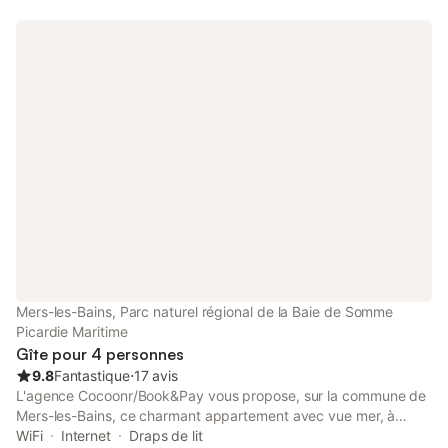
petit village très calme, à 5 minutes de Saint-Valéry sur Somme
et de la Baie de Somme. Cour fermée, terrain boisé, parking
privé, cuisine et vélos à dispos gratuitement.
Mers-les-Bains, Parc naturel régional de la Baie de Somme
Picardie Maritime
Gîte pour 4 personnes
9.8
Fantastique
⋅
17 avis
L'agence Cocoonr/Book&Pay vous propose, sur la commune de
Mers-les-Bains, ce charmant appartement avec vue mer, à
quelques pas de la plage, d’une superficie de 42 m² et pouvant
WiFi
Internet
Draps de lit