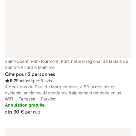
Saint-Quentin-en-Tourmont, Parc naturel régional de la Baie de
Somme Picardie Maritime
Gîte pour 2 personnes
9.7
Fantastique
⋅
6 avis
A deux pas du Parc du Marquenterre, à 50 m des pistes
cyclable, ancienne dépendance fraîchement rénovée en un
agréable gîte de 30 m2 avec grande terrasse Comprenant un
WiFi
Terrasse
Parking
coin cuisine, un petit coin salon, une chambre et une salle de
Annulation gratuite
bain spacieuse Le gîte est équipé : - d’une cuisine avec un four
90 €
dès
par nuit
micro onde, une plaque vitro céramique 2 feux, un réfrigérateur
avec freezer, un grille pain, une bouilloire, un presse agrume,
une cafetière filtre, une Nespresso et tout le nécessaire de
cuisine (couverts, vaisselle, casserole, poêle, ...) - d’un lit de