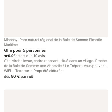
Miannay, Parc naturel régional de la Baie de Somme Picardie
Maritime
Gîte pour 5 personnes
9.9
Fantastique
⋅
19 avis
Gîte Mirebellevue, cadre reposant, situé dans un village. Proche
de la Baie de Somme: axe Abbeville / Le Tréport. Vous pouvez y
séjourner en famille afin de découvrir la région. (possibilité
WiFi
Terrasse
Propriété clôturée
couchage deux personnes supplémentaires dans le salon,
80 €
dès
par nuit
canapé convertible 15€ supplémentaire par personne et par
jour)