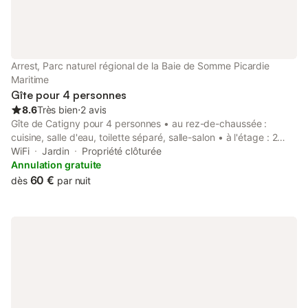
Lave vaisselle Lave linge Télévision Prise TV Barbecue Micro
onde Poêle à bois Accueil bébé Sèche-cheveux Chauffage
électrique WIFI gratuit en VDSL. Dans le centre du village une
boulangerie réputée pour la spécialité du gâteau battu et une
épicerie. Tarifs La Briqueterie : mid-week : 325 € (du lundi au
Arrest, Parc naturel régional de la Baie de Somme Picardie
vendredi) week-end : 240 € (vendre
Maritime
Gîte pour 4 personnes
8.6
Très bien
⋅
2 avis
Gîte de Catigny pour 4 personnes • au rez-de-chaussée :
cuisine, salle d'eau, toilette séparé, salle-salon • à l'étage : 2
chambres avec lits de 140x190 • cour avec barbecue et salon
WiFi
Jardin
Propriété clôturée
de jardin Location draps : 10 € par lit Linge de toilette : 8 € par
Annulation gratuite
personne Electricité en plus du 15 septembre au 31 mai.
60 €
dès
par nuit