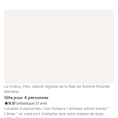
électrique Transat. Terrasse avec salon de jardin et terrain clos
et agréablement fleuri avec pelouse privative (150 m²).
Emplacement voiture privatif, devant le gîte. Supplément
chauffage du 16 septembre 2024 au 16 mai 2025 selon temps
avec un maximum 6 euros par jour. 1 seul petit chien est
accepté sur demande avec un forfait à la journée de 4 €.
TROPHÉE GITE DE FRANCE 2020/2021/2022 et
2023,2024,2025 Agréé accepte les chèques vacances Gîte
décoré aux fêtes de Pâques et Noël Commerces de proximité
dans le village : boulangerie, épicerie, La Poste, garagiste …
dans le village. Proche de la baie de Somme et à moins de 10
km de Saint-Valery-sur-Somme. Tarifs Le Batteux : mid-week :
260€ (du lundi soir au vendredi) week-end : 160 €(du vendredi
16 h au dimanche 17h) Forfait chauffage max 6 € par jour, du
27/09/25au 16 /05/26 Draps : 13 € la paire Linge de toilette : 7
€ par personne Chien forfait 4 € jour
Le Crotoy, Parc naturel régional de la Baie de Somme Picardie
Maritime
Gîte pour 4 personnes
9.5
Fantastique
⋅
21 avis
Location 4 personnes / non fumeurs / animaux admis Suivez "
L'Amer " et votre port d'attache sera notre maison de style