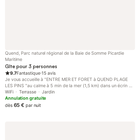
Quend, Parc naturel régional de la Baie de Somme Picardie
Maritime
Gîte pour 3 personnes
9.7
Fantastique
⋅
15 avis
Je vous accueille à "ENTRE MER ET FORET à QUEND PLAGE
LES PINS "au calme à 5 min de la mer (1,5 km) dans un écrin de
verdure à 2/3 personnes dans un esprit "Maison d'Hôtes" avec
WiFi
Terrasse
Jardin
naturel et simplicité. Mon gîte personnalisé DE PLAIN-PIED,
Annulation gratuite
"indépendant "est situé à l'arrière de la propriété (1100 m²)avec
65 €
dès
par nuit
son Jardin privatif (300 m²) très agréable, planté et fleuri en
toutes saisons" à l'abri des regards et du vent".Parking clos * Le
gîte n'est jamais en surchauffe .Pas besoin de climatisation. Très
bel environnement arboré ,préservé et verdoyant en forêt de
pins, "face à la piste cyclable" Eurovélo 4". Notre immense